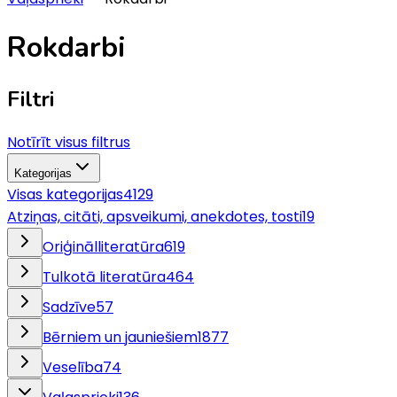
Rokdarbi
Filtri
Notīrīt visus filtrus
Kategorijas
Visas kategorijas
4129
Atziņas, citāti, apsveikumi, anekdotes, tosti
19
Oriģinālliteratūra
619
Tulkotā literatūra
464
Sadzīve
57
Bērniem un jauniešiem
1877
Veselība
74