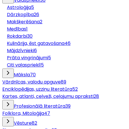
Vaļasprieki
136
Astroloģija
5
Dārzkopība
26
Makšķerēšana
2
Medības
1
Rokdarbi
30
Kulinārija, ēst gatavošana
46
Mājdzīvnieki
6
Prāta vingrinājumi
5
Citi vaļasprieki
15
Māksla
70
Vārdnīcas, valodu apguve
89
Enciklopēdijas, uzziņu literatūra
52
Kartes, atlanti, ceļveži, ceļojumu apraksti
28
Profesionālā literatūra
39
Folklora, Mitoloģija
47
Vēsture
82