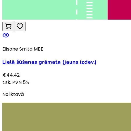
Elisone Smita MBE
Lielā šūšanas grāmata (jauns izdev.)
€
44.42
t.sk. PVN
5
%
Noliktavā