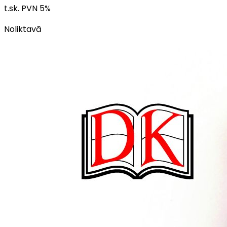
t.sk. PVN
5
%
Noliktavā