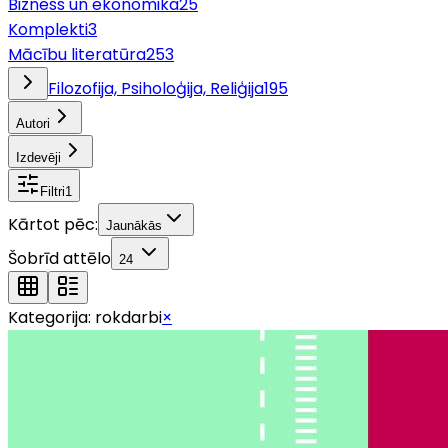
Bizness un ekonomika
25
Komplekti
3
Mācību literatūra
253
Filozofija, Psiholoģija, Reliģija
195
Autori
Izdevēji
Filtri
1
Kārtot pēc:
Jaunākās
Šobrīd attēlo
24
Kategorija:
rokdarbi
×