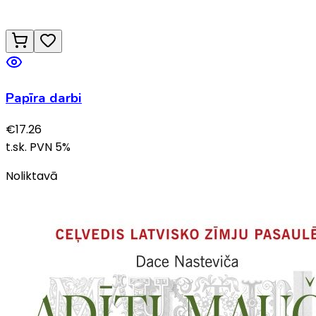
Papīra darbi
€
17.26
t.sk. PVN
5
%
Noliktavā