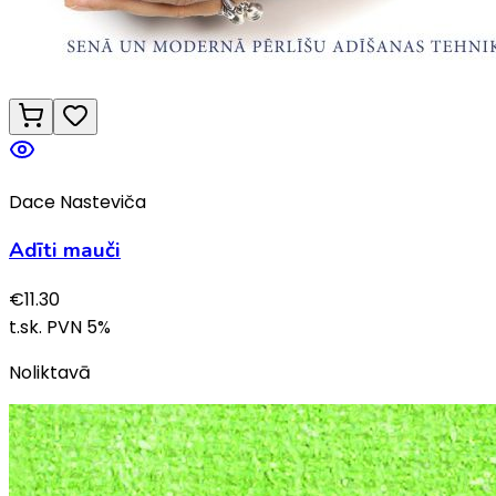
Dace Nasteviča
Adīti mauči
€
11.30
t.sk. PVN
5
%
Noliktavā