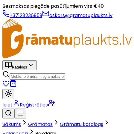
Bezmaksas piegāde pasūtījumiem virs €
40
+37128236959
oskars@gramatuplaukts.lv
Katalogs
Ieiet
Reģistrēties
Sākums
Grāmatas
Grāmatu katalogs
Vaļasprieki
Rokdarbi