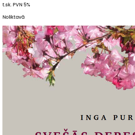
t.sk. PVN
5
%
Noliktavā