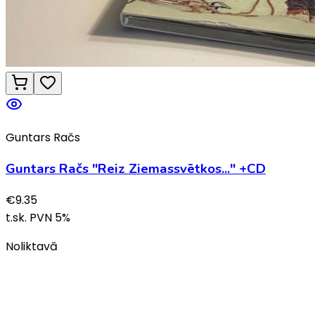
Guntars Račs
Guntars Račs "Reiz Ziemassvētkos..." +CD
€
9.35
t.sk. PVN
5
%
Noliktavā