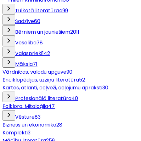
Tulkotā literatūra
499
Sadzīve
60
Bērniem un jauniešiem
2011
Veselība
78
Vaļasprieki
142
Māksla
71
Vārdnīcas, valodu apguve
90
Enciklopēdijas, uzziņu literatūra
52
Kartes, atlanti, ceļveži, ceļojumu apraksti
30
Profesionālā literatūra
40
Folklora, Mitoloģija
47
Vēsture
83
Bizness un ekonomika
28
Komplekti
3
Mācību literatūra
259