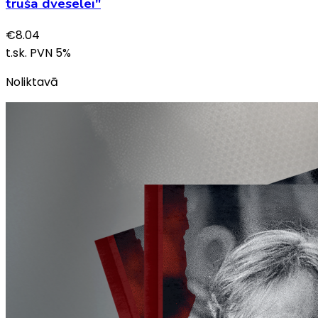
truša dvēselei"
€
8.04
t.sk. PVN
5
%
Noliktavā