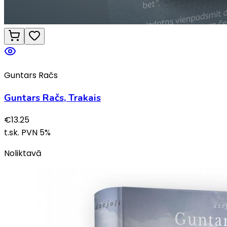
Guntars Račs
Guntars Račs, Trakais
€
13.25
t.sk. PVN
5
%
Noliktavā