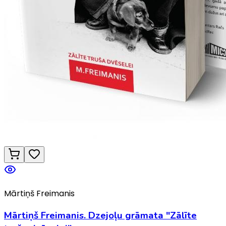
Mārtiņš Freimanis
Mārtiņš Freimanis. Dzejoļu grāmata "Zālīte