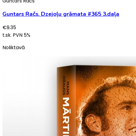
Guntars Račs
Guntars Račs. Dzejoļu grāmata #365 3.daļa
€
9.35
t.sk. PVN
5
%
Noliktavā