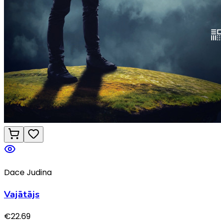
Dace Judina
Vajātājs
€
22.69