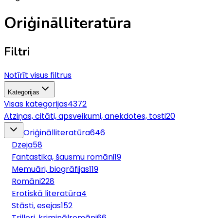
Oriģinālliteratūra
Filtri
Notīrīt visus filtrus
Kategorijas
Visas kategorijas
4372
Atziņas, citāti, apsveikumi, anekdotes, tosti
20
Oriģinālliteratūra
646
Dzeja
58
Fantastika, šausmu romāni
19
Memuāri, biogrāfijas
119
Romāni
228
Erotiskā literatūra
4
Stāsti, esejas
152
Trilleri, kriminālromāni
66