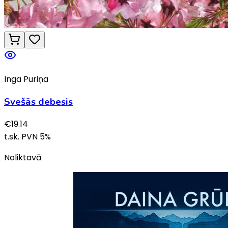
Inga Puriņa
Svešās debesis
€
19.14
t.sk. PVN
5
%
Noliktavā