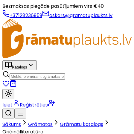
Bezmaksas piegāde pasūtījumiem virs €
40
+37128236959
oskars@gramatuplaukts.lv
Katalogs
Ieiet
Reģistrēties
Sākums
Grāmatas
Grāmatu katalogs
Oriģinālliteratūra