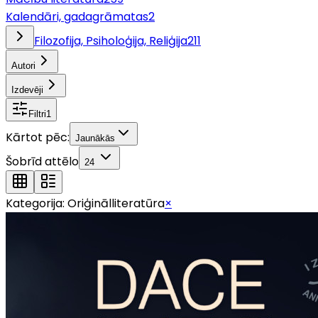
Kalendāri, gadagrāmatas
2
Filozofija, Psiholoģija, Reliģija
211
Autori
Izdevēji
Filtri
1
Kārtot pēc:
Jaunākās
Šobrīd attēlo
24
Kategorija:
Oriģinālliteratūra
×