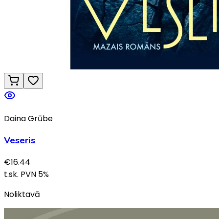
Daina Grūbe
Veseris
€
16.44
t.sk. PVN
5
%
Noliktavā