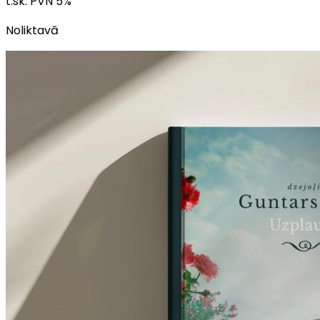
t.sk. PVN
5
%
Noliktavā