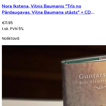
Nora Ikstena, Vilnis Baumanis "Trīs no
Pārdaugavas. Viļņa Baumaņa stāsts" + CD
Ducele. Trīs no Pārdaugavas dziesmas
€
11.95
t.sk. PVN
5
%
Noliktavā