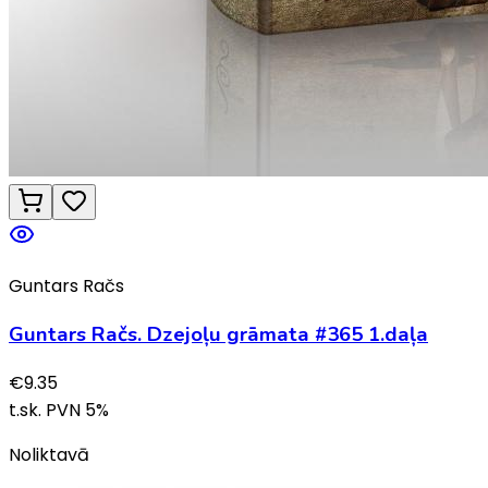
Guntars Račs
Guntars Račs. Dzejoļu grāmata #365 1.daļa
€
9.35
t.sk. PVN
5
%
Noliktavā