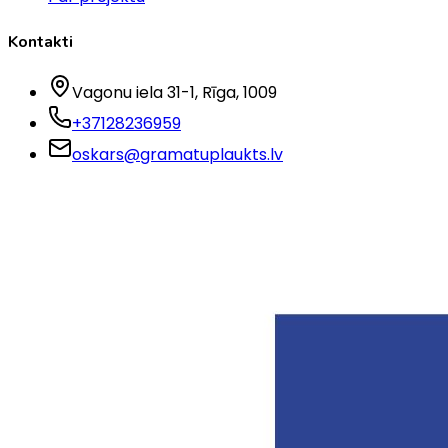
Kontakti
Vagonu iela 31-1
, Rīga
, 1009
+37128236959
oskars@gramatuplaukts.lv