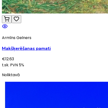
Armīns Gelners
Makšķerēšanas pamati
€
12.63
t.sk. PVN
5
%
Noliktavā