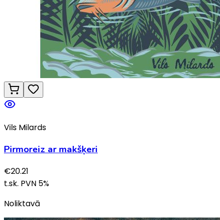
Vils Milards
Pirmoreiz ar makšķeri
€
20.21
t.sk. PVN
5
%
Noliktavā