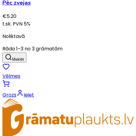
Pēc zvejas
€
5.20
t.sk. PVN
5
%
Noliktavā
Rāda
1
–
3
no
3
grāmatām
Meklēt
Vēlmes
Grozs
Ieiet