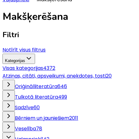
Makšķerēšana
Filtri
Notīrīt visus filtrus
Kategorijas
Visas kategorijas
4372
Atziņas, citāti, apsveikumi, anekdotes, tosti
20
Oriģinālliteratūra
646
Tulkotā literatūra
499
Sadzīve
60
Bērniem un jauniešiem
2011
Veselība
78