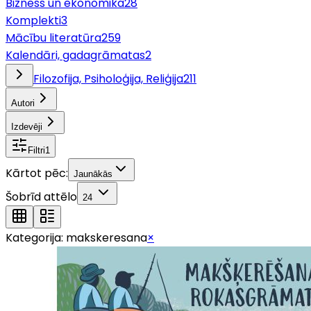
Bizness un ekonomika
28
Komplekti
3
Mācību literatūra
259
Kalendāri, gadagrāmatas
2
Filozofija, Psiholoģija, Reliģija
211
Autori
Izdevēji
Filtri
1
Kārtot pēc:
Jaunākās
Šobrīd attēlo
24
Kategorija:
makskeresana
×