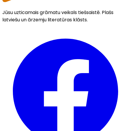
Jūsu uzticamais grāmatu veikals tiešsaistē. Plašs
latviešu un ārzemju literatūras klāsts.