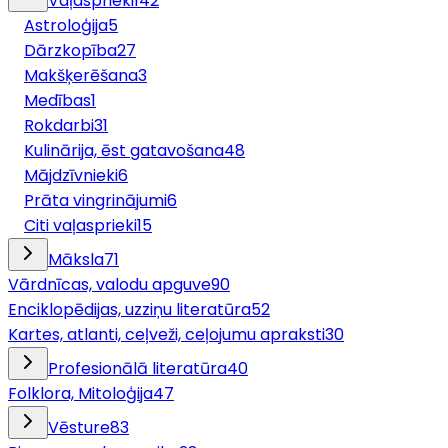
Vaļasprieki
142
Astroloģija
5
Dārzkopība
27
Makšķerēšana
3
Medības
1
Rokdarbi
31
Kulinārija, ēst gatavošana
48
Mājdzīvnieki
6
Prāta vingrinājumi
6
Citi vaļasprieki
15
Māksla
71
Vārdnīcas, valodu apguve
90
Enciklopēdijas, uzziņu literatūra
52
Kartes, atlanti, ceļveži, ceļojumu apraksti
30
Profesionālā literatūra
40
Folklora, Mitoloģija
47
Vēsture
83