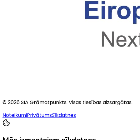
©
2026
SIA Grāmatpunkts
. Visas tiesības aizsargātas.
Noteikumi
Privātums
Sīkdatnes
Mēs izmantojam sīkdatnes