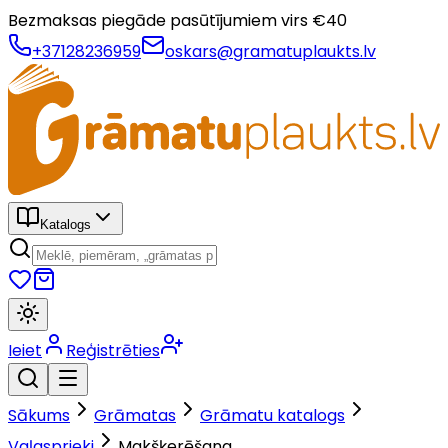
Bezmaksas piegāde pasūtījumiem virs €
40
+37128236959
oskars@gramatuplaukts.lv
Katalogs
Ieiet
Reģistrēties
Sākums
Grāmatas
Grāmatu katalogs
Vaļasprieki
Makšķerēšana