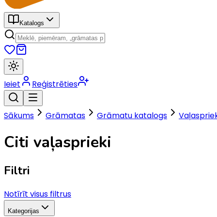
Katalogs
Ieiet
Reģistrēties
Sākums
Grāmatas
Grāmatu katalogs
Vaļaspriek
Citi vaļasprieki
Filtri
Notīrīt visus filtrus
Kategorijas