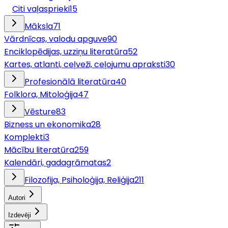
Citi vaļasprieki
15
Māksla
71
Vārdnīcas, valodu apguve
90
Enciklopēdijas, uzziņu literatūra
52
Kartes, atlanti, ceļveži, ceļojumu apraksti
30
Profesionālā literatūra
40
Folklora, Mitoloģija
47
Vēsture
83
Bizness un ekonomika
28
Komplekti
3
Mācību literatūra
259
Kalendāri, gadagrāmatas
2
Filozofija, Psiholoģija, Reliģija
211
Autori
Izdevēji