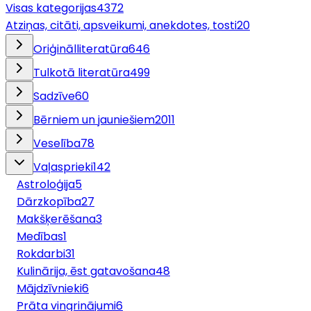
Visas kategorijas
4372
Atziņas, citāti, apsveikumi, anekdotes, tosti
20
Oriģinālliteratūra
646
Tulkotā literatūra
499
Sadzīve
60
Bērniem un jauniešiem
2011
Veselība
78
Vaļasprieki
142
Astroloģija
5
Dārzkopība
27
Makšķerēšana
3
Medības
1
Rokdarbi
31
Kulinārija, ēst gatavošana
48
Mājdzīvnieki
6
Prāta vingrinājumi
6