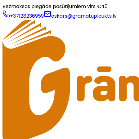
Bezmaksas piegāde pasūtījumiem virs €
40
+37128236959
oskars@gramatuplaukts.lv