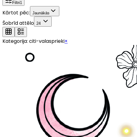
Filtri
1
Kārtot pēc:
Jaunākās
Šobrīd attēlo
24
Kategorija:
citi-valasprieki
×