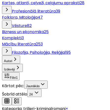
Kartes, atlanti, ceļveži, ceļojumu apraksti
28
Profesionālā literatūra
39
Folklora, Mitoloģija
47
Vēsture
82
Bizness un ekonomika
25
Komplekti
3
Mācību literatūra
253
Filozofija, Psiholoģija, Reliģija
195
Autori
Izdevēji
Filtri
1
Kārtot pēc:
Jaunākās
Šobrīd attēlo
24
Kategorija:
trilleri-kriminalromani
×