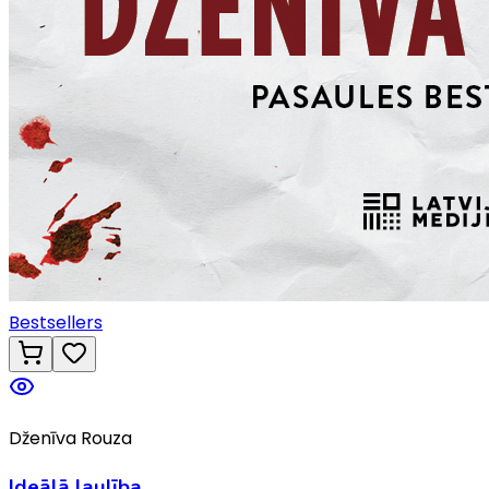
Bestsellers
Dženīva Rouza
Ideālā laulība