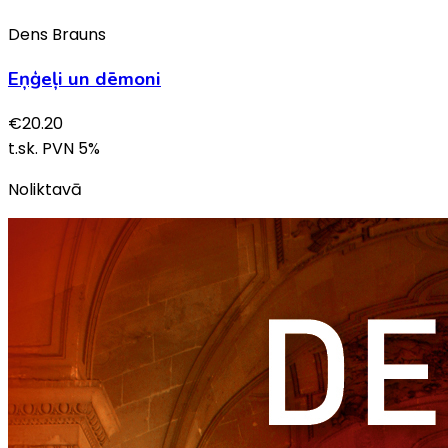
Dens Brauns
Eņģeļi un dēmoni
€
20.20
t.sk. PVN
5
%
Noliktavā