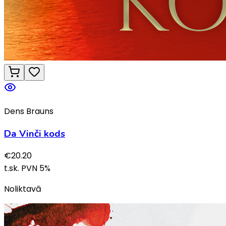
Dens Brauns
Da Vinči kods
€
20.20
t.sk. PVN
5
%
Noliktavā