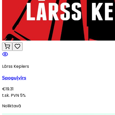
Lārss Keplers
Spoguļvīrs
€
19.31
t.sk. PVN
5
%
Noliktavā