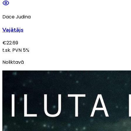
Dace Judina
Vajātājs
€
22.69
t.sk. PVN
5
%
Noliktavā