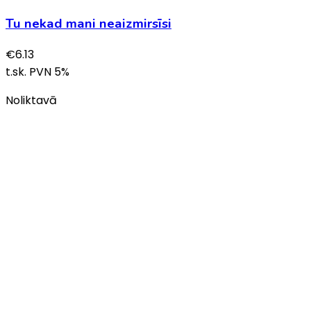
Tu nekad mani neaizmirsīsi
€
6.13
t.sk. PVN
5
%
Noliktavā