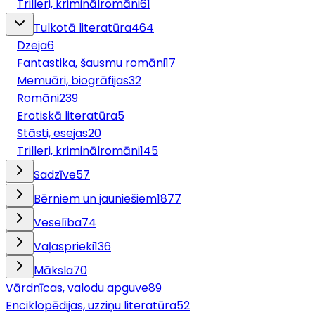
Trilleri, kriminālromāni
61
Tulkotā literatūra
464
Dzeja
6
Fantastika, šausmu romāni
17
Memuāri, biogrāfijas
32
Romāni
239
Erotiskā literatūra
5
Stāsti, esejas
20
Trilleri, kriminālromāni
145
Sadzīve
57
Bērniem un jauniešiem
1877
Veselība
74
Vaļasprieki
136
Māksla
70
Vārdnīcas, valodu apguve
89
Enciklopēdijas, uzziņu literatūra
52