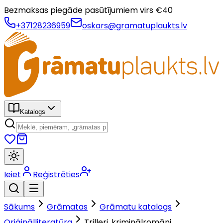
Bezmaksas piegāde pasūtījumiem virs €
40
+37128236959
oskars@gramatuplaukts.lv
Katalogs
Ieiet
Reģistrēties
Sākums
Grāmatas
Grāmatu katalogs
Oriģinālliteratūra
Trilleri, kriminālromāni