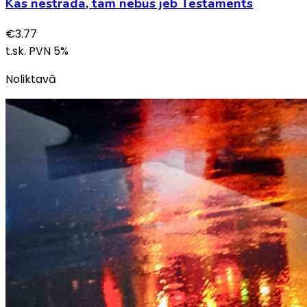
Kas nestrādā, tam nebūs jeb Testaments
€
3.77
t.sk. PVN
5
%
Noliktavā