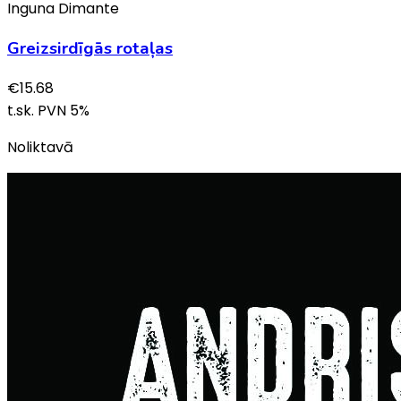
Inguna Dimante
Greizsirdīgās rotaļas
€
15.68
t.sk. PVN
5
%
Noliktavā