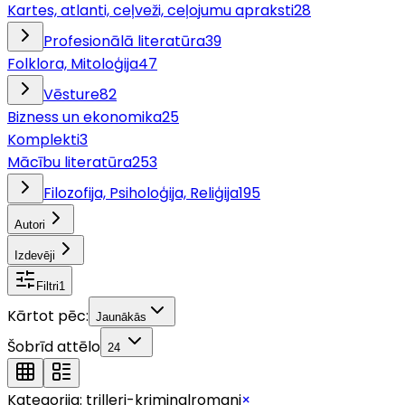
Kartes, atlanti, ceļveži, ceļojumu apraksti
28
Profesionālā literatūra
39
Folklora, Mitoloģija
47
Vēsture
82
Bizness un ekonomika
25
Komplekti
3
Mācību literatūra
253
Filozofija, Psiholoģija, Reliģija
195
Autori
Izdevēji
Filtri
1
Kārtot pēc:
Jaunākās
Šobrīd attēlo
24
Kategorija:
trilleri-kriminalromani
×