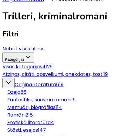
Trilleri, kriminālromāni
Filtri
Notīrīt visus filtrus
Kategorijas
Visas kategorijas
4129
Atziņas, citāti, apsveikumi, anekdotes, tosti
19
Oriģinālliteratūra
619
Dzeja
56
Fantastika, šausmu romāni
19
Memuāri, biogrāfijas
114
Romāni
218
Erotiskā literatūra
4
Stāsti, esejas
147