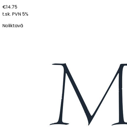
€
14.75
t.sk. PVN
5
%
Noliktavā