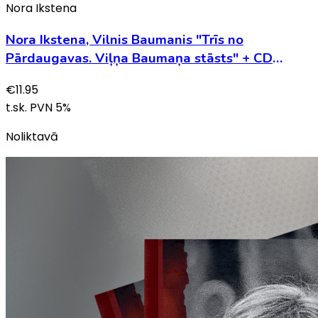
Nora Ikstena
Nora Ikstena, Vilnis Baumanis "Trīs no
Pārdaugavas. Viļņa Baumaņa stāsts" + CD
Ducele. Trīs no Pārdaugavas dziesmas
€
11.95
t.sk. PVN
5
%
Noliktavā