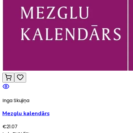
Inga Skujiņa
Mezglu kalendārs
€
21.07