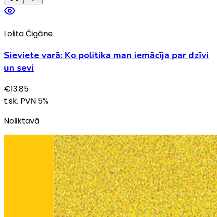
Lolita Čigāne
Sieviete varā: Ko politika man iemācīja par dzīvi
un sevi
€
13.85
t.sk. PVN
5
%
Noliktavā