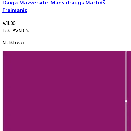
Daiga Mazvērsīte. Mans draugs Mārtiņš
Freimanis
€
11.30
t.sk. PVN
5
%
Noliktavā