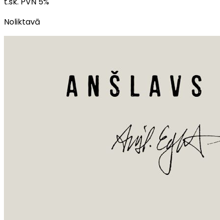
t.sk. PVN
5
%
Noliktavā