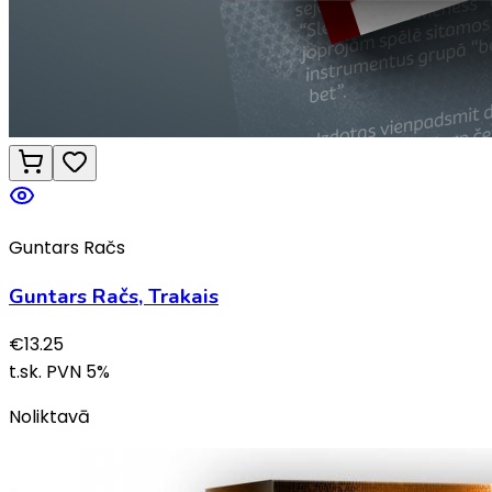
Guntars Račs
Guntars Račs, Trakais
€
13.25
t.sk. PVN
5
%
Noliktavā