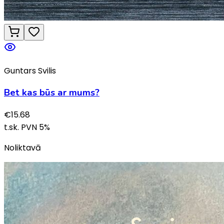
Guntars Svilis
Bet kas būs ar mums?
€
15.68
t.sk. PVN
5
%
Noliktavā