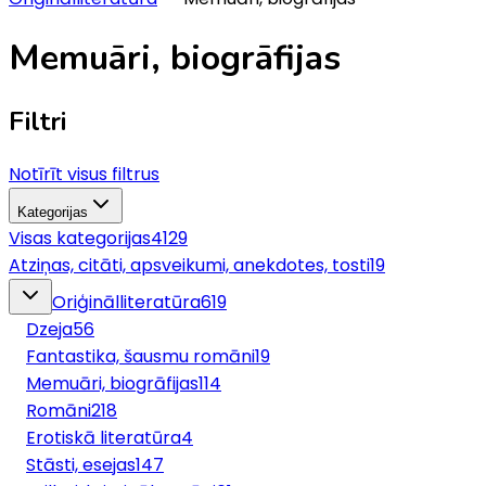
Memuāri, biogrāfijas
Filtri
Notīrīt visus filtrus
Kategorijas
Visas kategorijas
4129
Atziņas, citāti, apsveikumi, anekdotes, tosti
19
Oriģinālliteratūra
619
Dzeja
56
Fantastika, šausmu romāni
19
Memuāri, biogrāfijas
114
Romāni
218
Erotiskā literatūra
4
Stāsti, esejas
147