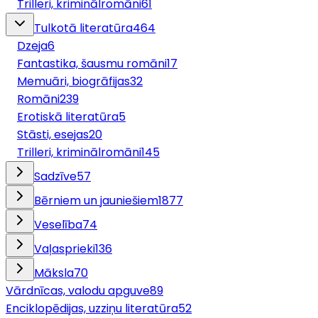
Trilleri, kriminālromāni
61
Tulkotā literatūra
464
Dzeja
6
Fantastika, šausmu romāni
17
Memuāri, biogrāfijas
32
Romāni
239
Erotiskā literatūra
5
Stāsti, esejas
20
Trilleri, kriminālromāni
145
Sadzīve
57
Bērniem un jauniešiem
1877
Veselība
74
Vaļasprieki
136
Māksla
70
Vārdnīcas, valodu apguve
89
Enciklopēdijas, uzziņu literatūra
52