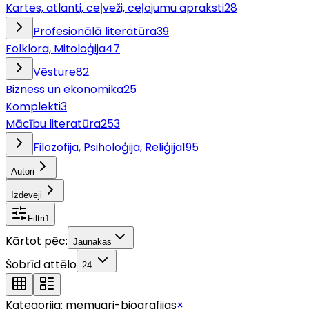
Kartes, atlanti, ceļveži, ceļojumu apraksti
28
Profesionālā literatūra
39
Folklora, Mitoloģija
47
Vēsture
82
Bizness un ekonomika
25
Komplekti
3
Mācību literatūra
253
Filozofija, Psiholoģija, Reliģija
195
Autori
Izdevēji
Filtri
1
Kārtot pēc:
Jaunākās
Šobrīd attēlo
24
Kategorija:
memuari-biografijas
×