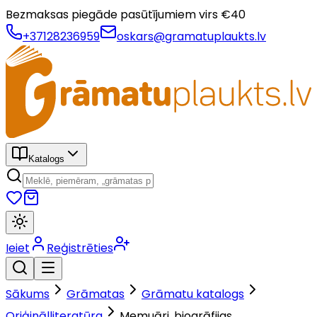
Bezmaksas piegāde pasūtījumiem virs €
40
+37128236959
oskars@gramatuplaukts.lv
Katalogs
Ieiet
Reģistrēties
Sākums
Grāmatas
Grāmatu katalogs
Oriģinālliteratūra
Memuāri, biogrāfijas