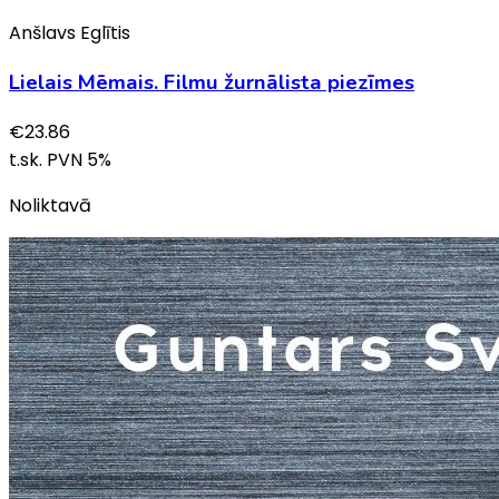
Anšlavs Eglītis
Lielais Mēmais. Filmu žurnālista piezīmes
€
23.86
t.sk. PVN
5
%
Noliktavā