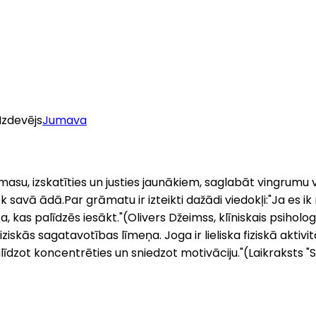
Izdevējs
Jumava
 masu, izskatīties un justies jaunākiem, saglabāt vingrum
āk savā ādā.Par grāmatu ir izteikti dažādi viedokļi:"Ja es i
 kas palīdzēs iesākt."(Olivers Džeimss, klīniskais psiholo
iziskās sagatavotības līmeņa. Joga ir lieliska fiziskā akti
palīdzot koncentrēties un sniedzot motivāciju."(Laikraksts