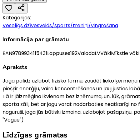
Kategorijas:
Veselīgs dzīvesveids/sports/treniņi/vingrošana
Informācija par grāmatu
EAN
9789934115431
Lappuses
192
Valoda
LV
Vāki
Mīkstie vāki
Apraksts
Joga palīdz uzlabot fizisko formu, zaudēt lieko ķermeņa
piešķir enerģiju, vairo koncentrēšanos un ļauj justies lab
Tā ir jāizmēģina ikvienam bez izņēmuma, un, lūk, grāmata,
sporta zāli, bet ar jogu varat nodarboties neatkarīgi no f
noguruši, joga jūs būtiski izmaina, uzlabojot pašapziņu, 
"Vogue")
Līdzīgas grāmatas