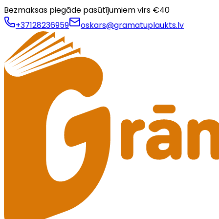
Bezmaksas piegāde pasūtījumiem virs €
40
+37128236959
oskars@gramatuplaukts.lv