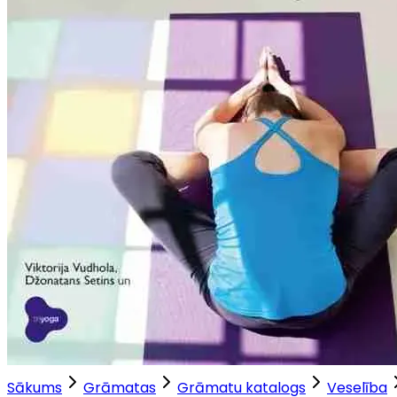
Sākums
Grāmatas
Grāmatu katalogs
Veselība