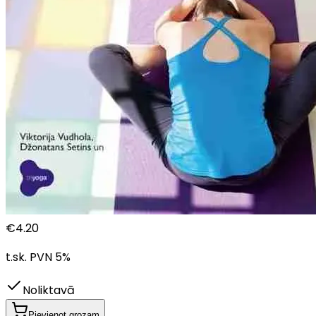
€
4.20
t.sk. PVN
5
%
Noliktavā
Pievienot grozam