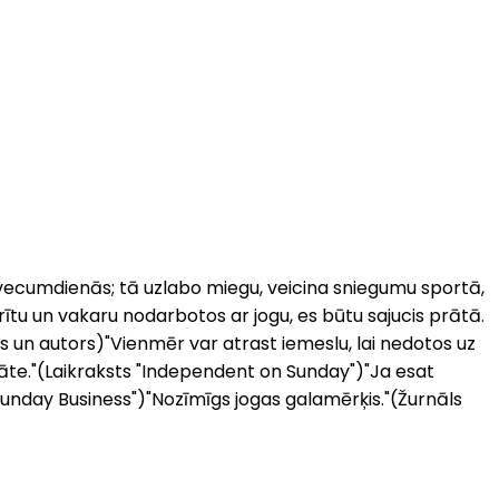
u vecumdienās; tā uzlabo miegu, veicina sniegumu sportā,
k rītu un vakaru nodarbotos ar jogu, es būtu sajucis prātā.
gs un autors)"Vienmēr var atrast iemeslu, lai nedotos uz
vitāte."(Laikraksts "Independent on Sunday")"Ja esat
 "Sunday Business")"Nozīmīgs jogas galamērķis."(Žurnāls