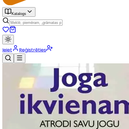
Katalogs
Ieiet
Reģistrēties