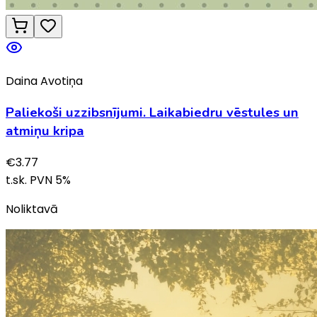
Daina Avotiņa
Paliekoši uzzibsnījumi. Laikabiedru vēstules un
atmiņu kripa
€
3.77
t.sk. PVN
5
%
Noliktavā