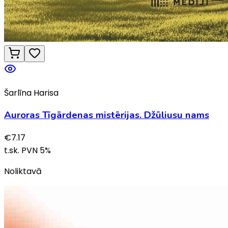
Šarlīna Harisa
Auroras Tīgārdenas mistērijas. Džūliusu nams
€
7.17
t.sk. PVN
5
%
Noliktavā