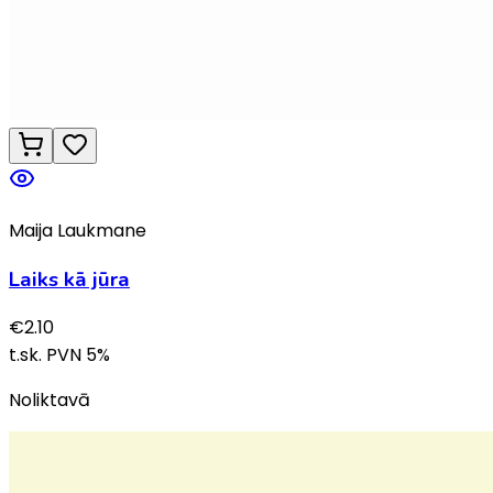
Maija Laukmane
Laiks kā jūra
€
2.10
t.sk. PVN
5
%
Noliktavā