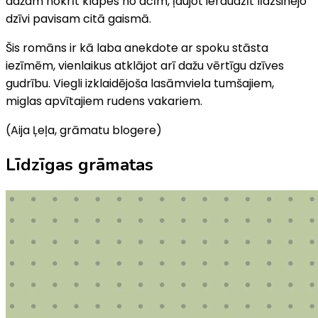
dažam nokrīt klapes no acīm, ļaujot ieraudzīt līdzšinējo
dzīvi pavisam citā gaismā.
Šis romāns ir kā laba anekdote ar spoku stāsta
iezīmēm, vienlaikus atklājot arī dažu vērtīgu dzīves
gudrību. Viegli izklaidējoša lasāmviela tumšajiem,
miglas apvītajiem rudens vakariem.
(Aija Ļeļa, grāmatu blogere)
Līdzīgas grāmatas