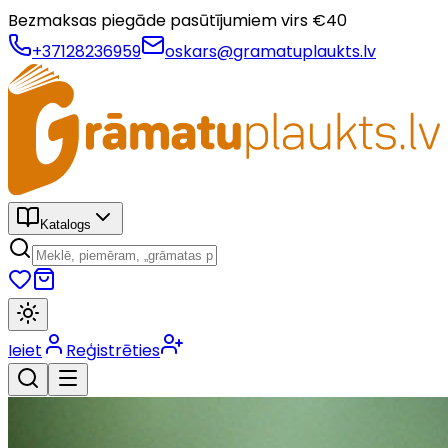
Bezmaksas piegāde pasūtījumiem virs €
40
+37128236959
oskars@gramatuplaukts.lv
Katalogs
Ieiet
Reģistrēties