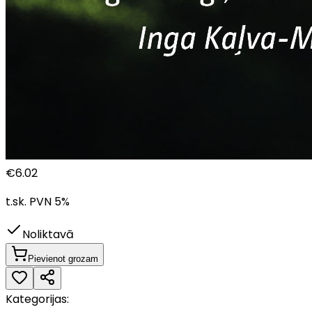
€
6.02
t.sk. PVN
5
%
Noliktavā
Pievienot grozam
Kategorijas: