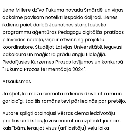
Liene Millere dzīvo Tukuma novada Smārdē, un viņas
apkaime pavisam noteikti iespaido daiļradi. Lienes
ikdiena paiet darbā Jaunatnes starptautisko
programmu aģentūras Pedagogu digitālās pratības
pilnveides nodaļā, viņa ir eTwinning projektu
koordinatore. Studējot Latvijas Universitātē, ieguvusi
bakalaura un maģistra grādu angļu filoloģijā.
Piedalījusies Kurzemes Prozas lasījumos un konkursā
"Tukuma Prozas fermentācija 2024".
Atsauksmes
Ja šķiet, ka mazā ciematā ikdienas dzīve rit rāmi un
garlaicīgi, tad šis romāns tevi pārliecinās par pretējo.
Autore spilgti atainojusi Vētras ciema iedzīvotāju
priekus un likstas, ļāvusi norimt un uzplaukt jaunām
kaislībām, ieraujot visus (arī lasītāju) veļu laika