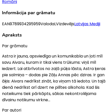
Romāni
Informācija par grāmatu
EAN
9789934295959
Valoda
LV
Izdevējs
Latvijas Mediji
Apraksts
Par grāmatu
Astra ir jauna, apsviedīga un komunikabla un ļoti mīl
savu Aivaru, kuram ir tikai viens trūkums: viņš mīl
iedzert. Lai atbrīvotos no zaļā pūķa lāsta, Astra ķeras
pie salmiņa – dodas pie Zāļu Annas pēc dziras. Ir gan
āķis: Aivars nedrīkst zināt, ka viņam tā iedota. Un tajā
dienā nedrīkst arī dzert ne pilītes alkohola. Kad šis
noteikums tiek pārkāpts, sākas nekontrolējama
dīvainu notikumu virkne...
Par autori