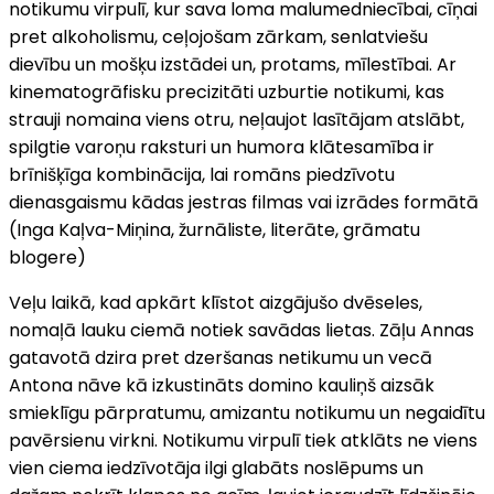
notikumu virpulī, kur sava loma malumedniecībai, cīņai
pret alkoholismu, ceļojošam zārkam, senlatviešu
dievību un mošķu izstādei un, protams, mīlestībai. Ar
kinematogrāfisku precizitāti uzburtie notikumi, kas
strauji nomaina viens otru, neļaujot lasītājam atslābt,
spilgtie varoņu raksturi un humora klātesamība ir
brīnišķīga kombinācija, lai romāns piedzīvotu
dienasgaismu kādas jestras filmas vai izrādes formātā
(Inga Kaļva-Miņina, žurnāliste, literāte, grāmatu
blogere)
Veļu laikā, kad apkārt klīstot aizgājušo dvēseles,
nomaļā lauku ciemā notiek savādas lietas. Zāļu Annas
gatavotā dzira pret dzeršanas netikumu un vecā
Antona nāve kā izkustināts domino kauliņš aizsāk
smieklīgu pārpratumu, amizantu notikumu un negaidītu
pavērsienu virkni. Notikumu virpulī tiek atklāts ne viens
vien ciema iedzīvotāja ilgi glabāts noslēpums un