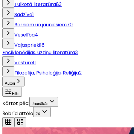
Tulkotā literatūra
83
Sadzīve
1
Bērniem un jauniešiem
70
Veselība
4
Vaļasprieki
18
Enciklopēdijas, uzziņu literatūra
3
Vēsture
11
Filozofija, Psiholoģija, Reliģija
2
Autori
Filtri
Kārtot pēc:
Jaunākās
Šobrīd attēlo
24