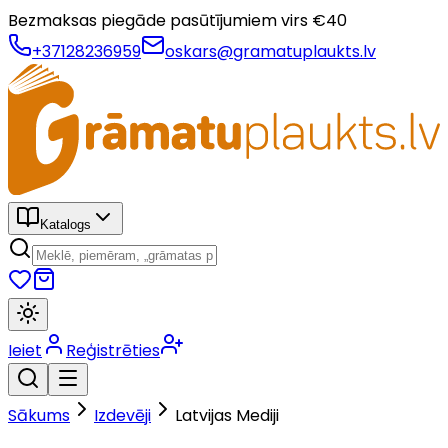
Bezmaksas piegāde pasūtījumiem virs €
40
+37128236959
oskars@gramatuplaukts.lv
Katalogs
Ieiet
Reģistrēties
Sākums
Izdevēji
Latvijas Mediji