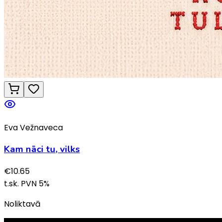
Eva Vežnaveca
Kam nāci tu, vilks
€
10.65
t.sk. PVN
5
%
Noliktavā