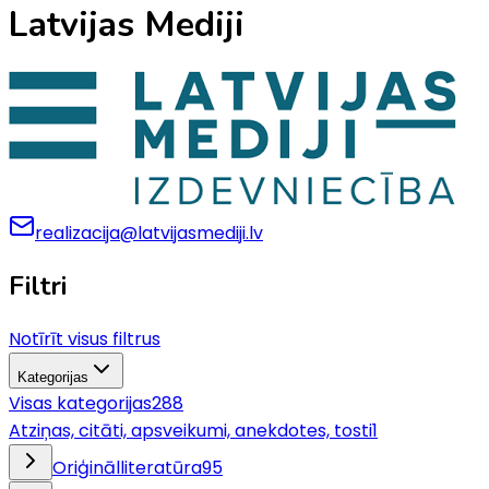
Latvijas Mediji
realizacija@latvijasmediji.lv
Filtri
Notīrīt visus filtrus
Kategorijas
Visas kategorijas
288
Atziņas, citāti, apsveikumi, anekdotes, tosti
1
Oriģinālliteratūra
95