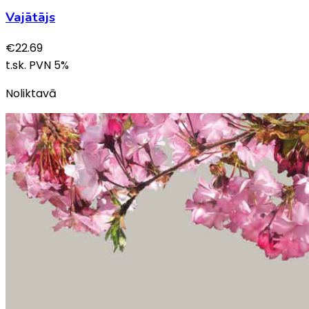
Vajātājs
€
22.69
t.sk. PVN
5
%
Noliktavā