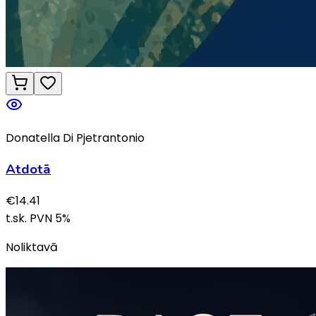
Donatella Di Pjetrantonio
Atdotā
€
14.41
t.sk. PVN
5
%
Noliktavā