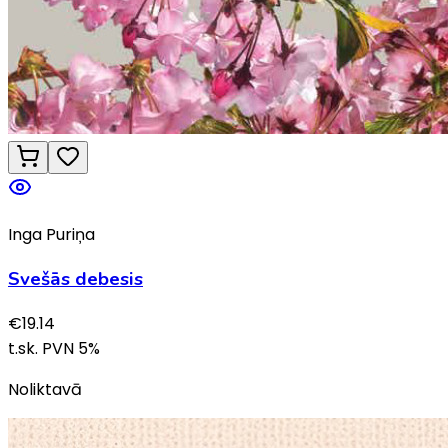
Inga Puriņa
Svešās debesis
€
19.14
t.sk. PVN
5
%
Noliktavā