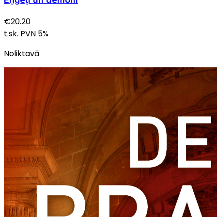
Eņģeļi un dēmoni
€
20.20
t.sk. PVN
5
%
Noliktavā