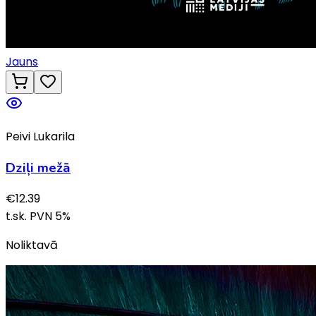
Jauns
Peivi Lukarila
Dziļi mežā
€
12.39
t.sk. PVN
5
%
Noliktavā