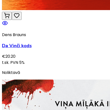
Dens Brauns
Da Vinči kods
€
20.20
t.sk. PVN
5
%
Noliktavā