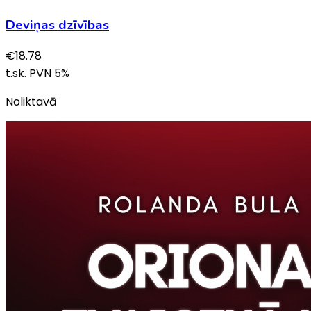
Deviņas dzīvības
€
18.78
t.sk. PVN
5
%
Noliktavā