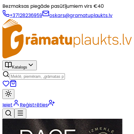
Bezmaksas piegāde pasūtījumiem virs €
40
+37128236959
oskars@gramatuplaukts.lv
Katalogs
Ieiet
Reģistrēties