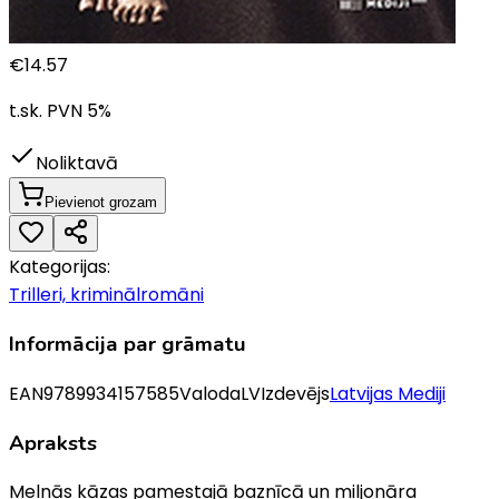
€
14.57
t.sk. PVN
5
%
Noliktavā
Pievienot grozam
Kategorijas:
Trilleri, kriminālromāni
Informācija par grāmatu
EAN
9789934157585
Valoda
LV
Izdevējs
Latvijas Mediji
Apraksts
Melnās kāzas pamestajā baznīcā un miljonāra