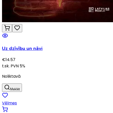
Uz dzīvību un nāvi
€
14.57
t.sk. PVN
5
%
Noliktavā
Meklēt
Vēlmes