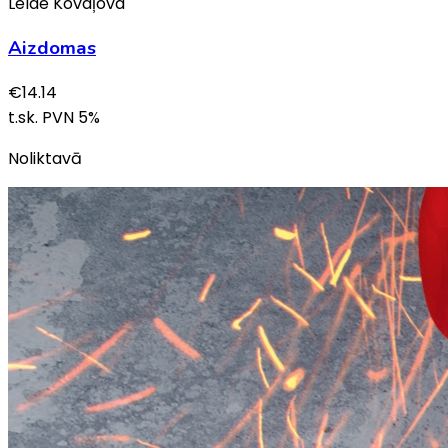
Lelde Kovaļova
Aizdomas
€
14.14
t.sk. PVN
5
%
Noliktavā