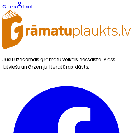
Grozs
Ieiet
Jūsu uzticamais grāmatu veikals tiešsaistē. Plašs
latviešu un ārzemju literatūras klāsts.