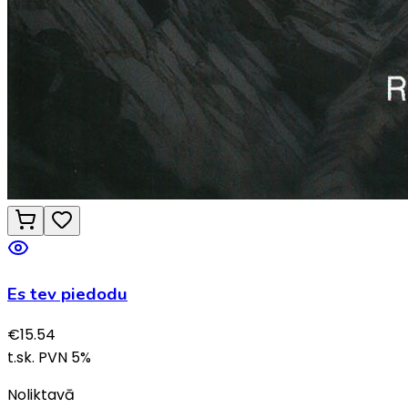
Es tev piedodu
€
15.54
t.sk. PVN
5
%
Noliktavā