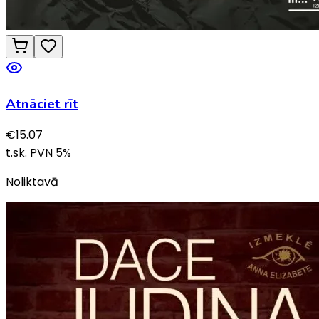
Atnāciet rīt
€
15.07
t.sk. PVN
5
%
Noliktavā