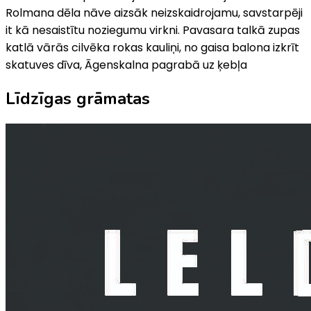
Rolmana dēla nāve aizsāk neizskaidrojamu, savstarpēji
it kā nesaistītu noziegumu virkni. Pavasara talkā zupas
katlā vārās cilvēka rokas kauliņi, no gaisa balona izkrīt
skatuves dīva, Āgenskalna pagrabā uz ķebļa
Līdzīgas grāmatas