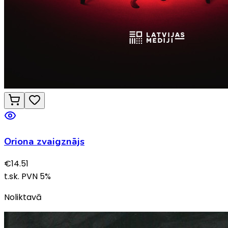
Oriona zvaigznājs
€
14.51
t.sk. PVN
5
%
Noliktavā