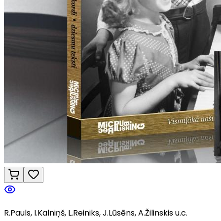
R.Pauls, I.Kalniņš, L.Reiniks, J.Lūsēns, A.Žilinskis u.c.