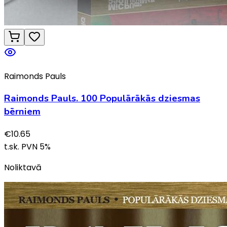
Raimonds Pauls
Raimonds Pauls. 100 Populārākās dziesmas
bērniem
€
10.65
t.sk. PVN
5
%
Noliktavā