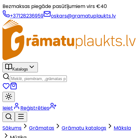
Bezmaksas piegāde pasūtījumiem virs €
40
+37128236959
oskars@gramatuplaukts.lv
Katalogs
Ieiet
Reģistrēties
Sākums
Grāmatas
Grāmatu katalogs
Māksla
Mūzika