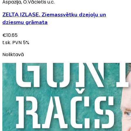
Aspazija, O.Vācietis u.c.
ZELTA IZLASE. Ziemassvētku dzejoļu un
dziesmu grāmata
€
10.65
t.sk. PVN
5
%
Noliktavā