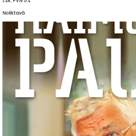
t.sk. PVN
5
%
Noliktavā