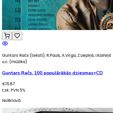
Guntars Račs (teksti); R.Pauls, A.Virga, Z.Liepiņš, I.Kalniņš
u.c. (mūzika)
Guntars Račs. 100 populārākās dziesmas+CD
€
15.87
t.sk. PVN
5
%
Noliktavā