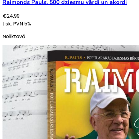
Raimonds Pauls. 500 dziesmu vārdi un akordi
€
24.99
t.sk. PVN
5
%
Noliktavā