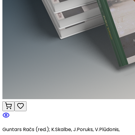
Guntars Račs (red.); K.Skalbe, J.Poruks, V.Plūdonis,