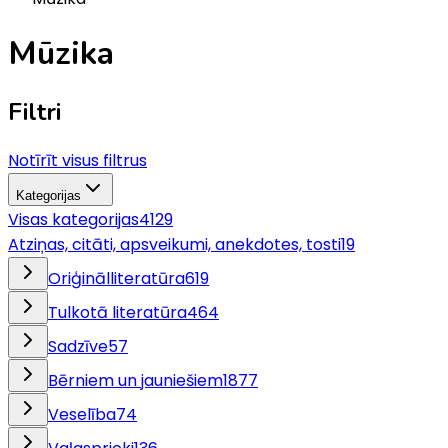
Mūzika
Filtri
Notīrīt visus filtrus
Kategorijas
Visas kategorijas
4129
Atziņas, citāti, apsveikumi, anekdotes, tosti
19
Oriģinālliteratūra
619
Tulkotā literatūra
464
Sadzīve
57
Bērniem un jauniešiem
1877
Veselība
74