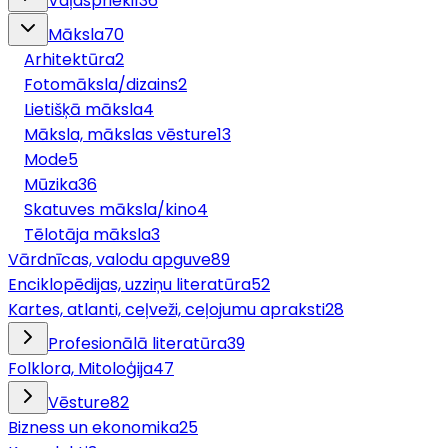
Vaļasprieki
136
Māksla
70
Arhitektūra
2
Fotomāksla/dizains
2
Lietišķā māksla
4
Māksla, mākslas vēsture
13
Mode
5
Mūzika
36
Skatuves māksla/kino
4
Tēlotāja māksla
3
Vārdnīcas, valodu apguve
89
Enciklopēdijas, uzziņu literatūra
52
Kartes, atlanti, ceļveži, ceļojumu apraksti
28
Profesionālā literatūra
39
Folklora, Mitoloģija
47
Vēsture
82
Bizness un ekonomika
25