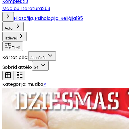
Komplekti
3
Mācību literatūra
253
Filozofija, Psiholoģija, Reliģija
195
Autori
Izdevēji
Filtri
1
Kārtot pēc:
Jaunākās
Šobrīd attēlo
24
Kategorija:
muzika
×