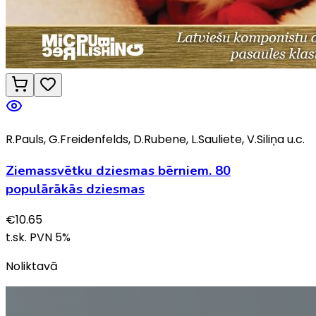
R.Pauls, G.Freidenfelds, D.Rubene, L.Sauliete, V.Siliņa u.c.
Ziemassvētku dziesmas bērniem. 80
populārākās dziesmas
€
10.65
t.sk. PVN
5
%
Noliktavā