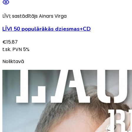
LĪVI; sastādītājs Ainars Virga
LĪVI 50 populārākās dziesmas+CD
€
15.87
t.sk. PVN
5
%
Noliktavā