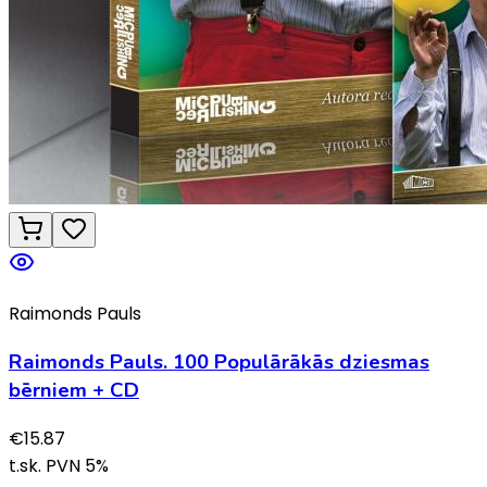
Raimonds Pauls
Raimonds Pauls. 100 Populārākās dziesmas
bērniem + CD
€
15.87
t.sk. PVN
5
%