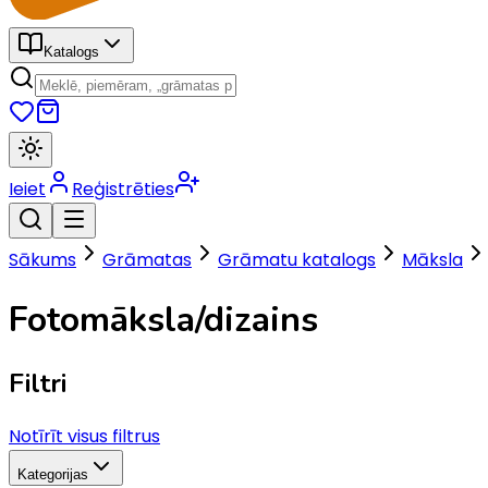
Katalogs
Ieiet
Reģistrēties
Sākums
Grāmatas
Grāmatu katalogs
Māksla
Fotomāksla/dizains
Filtri
Notīrīt visus filtrus
Kategorijas