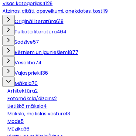
Visas kategorijas
4129
Atziņas, citāti, apsveikumi, anekdotes, tosti
19
Oriģinālliteratūra
619
Tulkotā literatūra
464
Sadzīve
57
Bērniem un jauniešiem
1877
Veselība
74
Vaļasprieki
136
Māksla
70
Arhitektūra
2
Fotomāksla/dizains
2
Lietišķā māksla
4
Māksla, mākslas vēsture
13
Mode
5
Mūzika
36