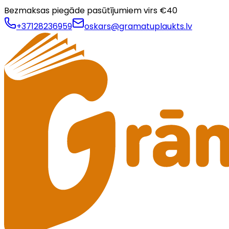
Bezmaksas piegāde pasūtījumiem virs €
40
+37128236959
oskars@gramatuplaukts.lv