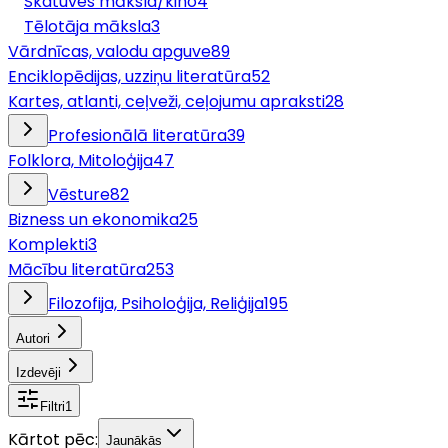
Skatuves māksla/kino
4
Tēlotāja māksla
3
Vārdnīcas, valodu apguve
89
Enciklopēdijas, uzziņu literatūra
52
Kartes, atlanti, ceļveži, ceļojumu apraksti
28
Profesionālā literatūra
39
Folklora, Mitoloģija
47
Vēsture
82
Bizness un ekonomika
25
Komplekti
3
Mācību literatūra
253
Filozofija, Psiholoģija, Reliģija
195
Autori
Izdevēji
Filtri
1
Kārtot pēc:
Jaunākās