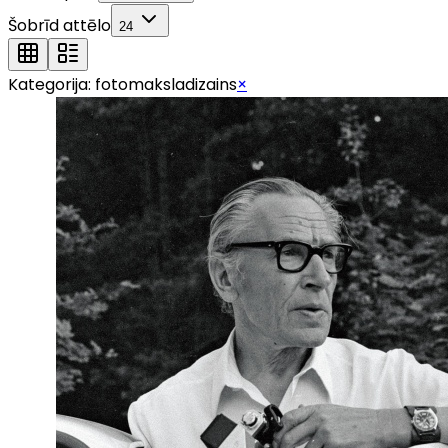
Šobrīd attēlo
24
Kategorija:
fotomaksladizains
×