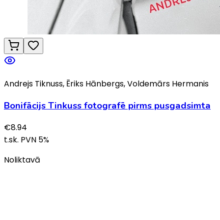
Andrejs Tiknuss, Ēriks Hānbergs, Voldemārs Hermanis
Bonifācijs Tinkuss fotografē pirms pusgadsimta
€
8.94
t.sk. PVN
5
%
Noliktavā