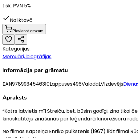
t.sk. PVN
5
%
Noliktavā
Pievienot grozam
Kategorijas:
Memuāri, biogrāfijas
Informācija par grāmatu
EAN
9789934546310
Lappuses
496
Valoda
LV
Izdevējs
Diena
Apraksts
“Katrs latvietis mīl Streiču, bet, būsim godīgi, zina tikai
kinoskatītāju zināšanās par leģendārā kinorežisora rad
No filmas Kapteiņa Enriko pulkstenis (1967) līdz filmai 