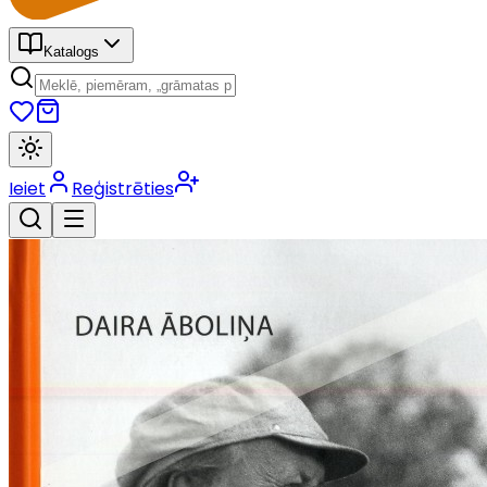
Katalogs
Ieiet
Reģistrēties