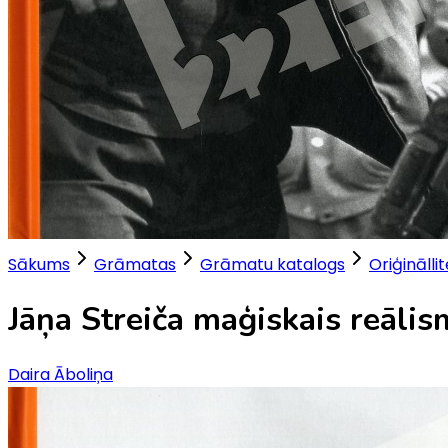
Sākums
Grāmatas
Grāmatu katalogs
Oriģinālli
Jāņa Streiča maģiskais reālis
Daira Āboliņa