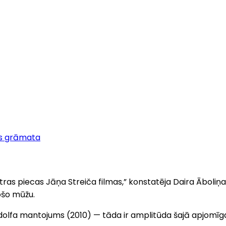
s grāmata
 četras piecas Jāņa Streiča filmas,” konstatēja Daira Āboliņ
ošo mūžu.
Rūdolfa mantojums (2010) — tāda ir amplitūda šajā apjomīg