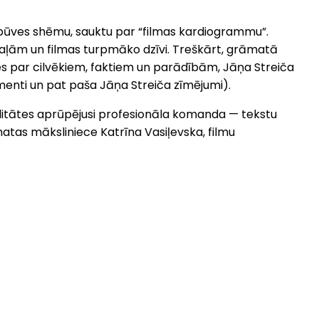
zbūves shēmu, sauktu par “filmas kardiogrammu”.
etaļām un filmas turpmāko dzīvi. Treškārt, grāmatā
mes par cilvēkiem, faktiem un parādībām, Jāņa Streiča
omenti un pat paša Jāņa Streiča zīmējumi).
litātes aprūpējusi profesionāla komanda — tekstu
atas māksliniece Katrīna Vasiļevska, filmu