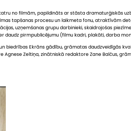
 katru no filmām, papildināts ar stāsta dramaturģiskās u
s filmas tapšanas procesu un laikmeta fonu, atraktīvām d
tācijas, uzņemšanas grupu darbinieki, skaidrojošas piezī
ietver daudz pirmpublicējumu (filmu kadri, plakāti, darba m
 un biedrības Ekrāns gādību, grāmatas daudzveidīgās kva
ore Agnese Zeltiņa, zinātniskā redaktore Zane Balčus, grām