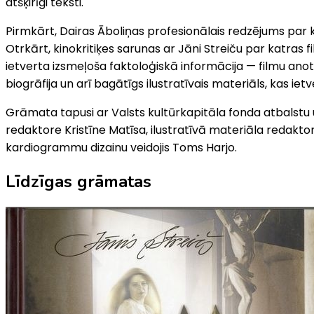
atšķirīgi teksti.
Pirmkārt, Dairas Āboliņas profesionālais redzējums par
Otrkārt, kinokritiķes sarunas ar Jāni Streiču par katra
ietverta izsmeļoša faktoloģiskā informācija — filmu ano
biogrāfija un arī bagātīgs ilustratīvais materiāls, kas 
Grāmata tapusi ar Valsts kultūrkapitāla fonda atbalstu
redaktore Kristīne Matīsa, ilustratīvā materiāla redakt
kardiogrammu dizainu veidojis Toms Harjo.
Līdzīgas grāmatas