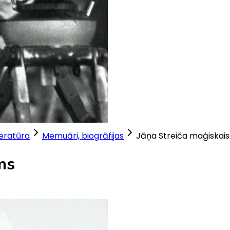
teratūra
Memuāri, biogrāfijas
Jāņa Streiča maģiskais
ms