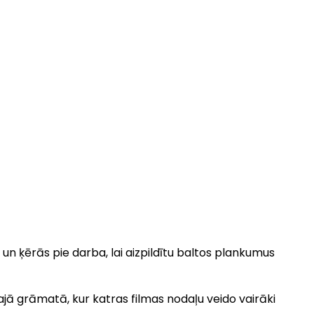
a un ķērās pie darba, lai aizpildītu baltos plankumus
ajā grāmatā, kur katras filmas nodaļu veido vairāki