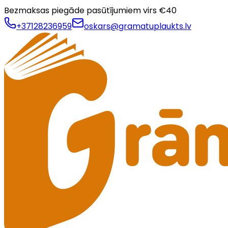
Bezmaksas piegāde pasūtījumiem virs €
40
+37128236959
oskars@gramatuplaukts.lv