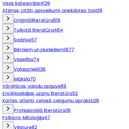
Visas kategorijas
4129
Atziņas, citāti, apsveikumi, anekdotes, tosti
19
Oriģinālliteratūra
619
Tulkotā literatūra
464
Sadzīve
57
Bērniem un jauniešiem
1877
Veselība
74
Vaļasprieki
136
Māksla
70
Vārdnīcas, valodu apguve
89
Enciklopēdijas, uzziņu literatūra
52
Kartes, atlanti, ceļveži, ceļojumu apraksti
28
Profesionālā literatūra
39
Folklora, Mitoloģija
47
Vēsture
82