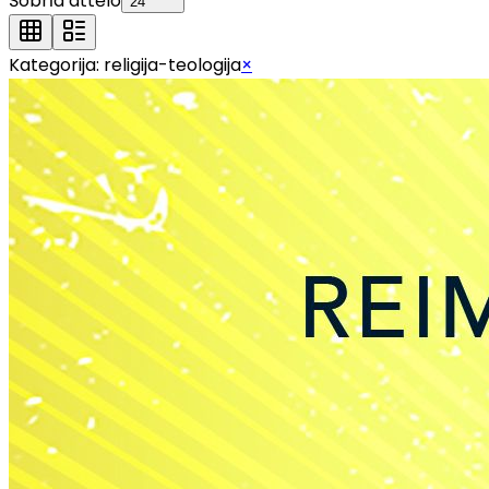
Šobrīd attēlo
24
Kategorija:
religija-teologija
×