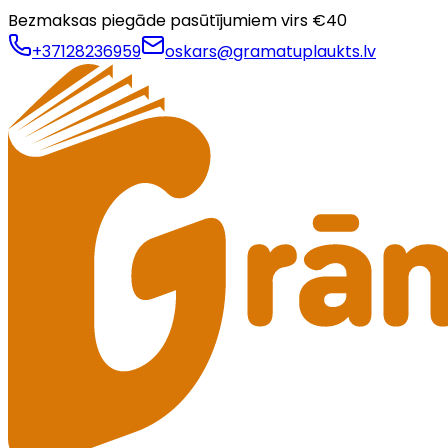
Bezmaksas piegāde pasūtījumiem virs €
40
+37128236959
oskars@gramatuplaukts.lv