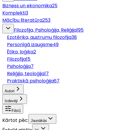
Bizness un ekonomika
25
Komplekti
3
Mācību literatūra
253
Filozofija, Psiholoģija, Reliģija
195
Ezotērika, austrumu filozofija
38
Personīgā izaugsme
49
Ētika, loģika
2
Filozofija
15
Psiholoģija
7
Reliģija, teoloģija
17
Praktiskā psiholoģija
67
Autori
Izdevēji
Filtri
1
Kārtot pēc:
Jaunākās