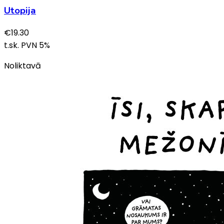
Utopija
€
19.30
t.sk. PVN
5
%
Noliktavā