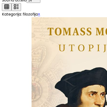
Šobrīd attēlo
24
Kategorija:
filozofija
×