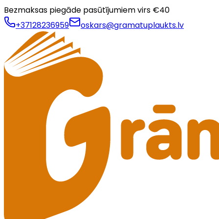
Bezmaksas piegāde pasūtījumiem virs €
40
+37128236959
oskars@gramatuplaukts.lv