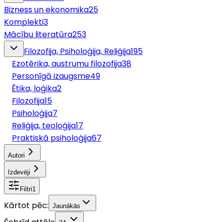
Bizness un ekonomika
25
Komplekti
3
Mācību literatūra
253
Filozofija, Psiholoģija, Reliģija
195
Ezotērika, austrumu filozofija
38
Personīgā izaugsme
49
Ētika, loģika
2
Filozofija
15
Psiholoģija
7
Reliģija, teoloģija
17
Praktiskā psiholoģija
67
Autori
Izdevēji
Filtri
1
Kārtot pēc:
Jaunākās