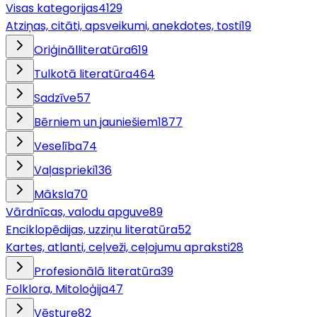
Visas kategorijas
4129
Atziņas, citāti, apsveikumi, anekdotes, tosti
19
Oriģinālliteratūra
619
Tulkotā literatūra
464
Sadzīve
57
Bērniem un jauniešiem
1877
Veselība
74
Vaļasprieki
136
Māksla
70
Vārdnīcas, valodu apguve
89
Enciklopēdijas, uzziņu literatūra
52
Kartes, atlanti, ceļveži, ceļojumu apraksti
28
Profesionālā literatūra
39
Folklora, Mitoloģija
47
Vēsture
82