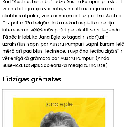
Kad “Austras biedrība” lūdza Austru Pumpuri pārskatīt
vecās fotogrāfijas vai notis, viņa attrauca: ja sākšu
skatīties atpakaļ, vairs nevarēšu iet uz priekšu. Austrai
līdz pat mūža beigām laika nekad nepietika, nebija
intereses un vēlēšanās pašai pierakstīt savu leģendu.
Tāpēc ir labi, ka Jana Egle to tagad ir izdarījusi –
uzrakstījusi sapni par Austru Pumpuri. Sapni, kuram lielā
mērā arī pati bijusi lieciniece. Tuvplāna liecību ziņā šī ir
vērienīgākā grāmata par Austru Pumpuri (Anda
Buševica, Latvijas Sabiedriskā medija žurnāliste)
Līdzīgas grāmatas