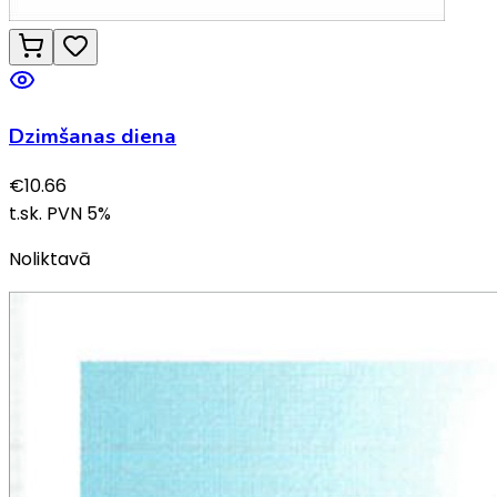
Dzimšanas diena
€
10.66
t.sk. PVN
5
%
Noliktavā