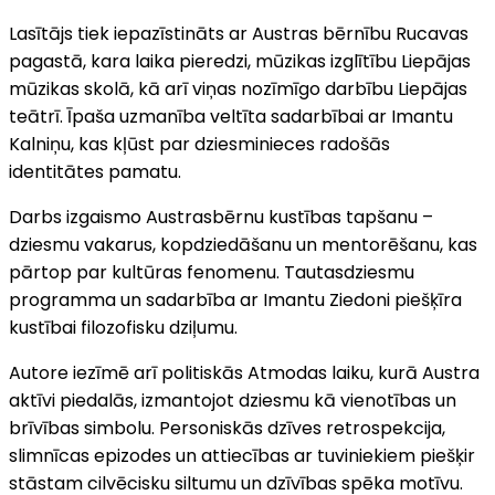
Lasītājs tiek iepazīstināts ar Austras bērnību Rucavas
pagastā, kara laika pieredzi, mūzikas izglītību Liepājas
mūzikas skolā, kā arī viņas nozīmīgo darbību Liepājas
teātrī. Īpaša uzmanība veltīta sadarbībai ar Imantu
Kalniņu, kas kļūst par dziesminieces radošās
identitātes pamatu.
Darbs izgaismo Austrasbērnu kustības tapšanu –
dziesmu vakarus, kopdziedāšanu un mentorēšanu, kas
pārtop par kultūras fenomenu. Tautasdziesmu
programma un sadarbība ar Imantu Ziedoni piešķīra
kustībai filozofisku dziļumu.
Autore iezīmē arī politiskās Atmodas laiku, kurā Austra
aktīvi piedalās, izmantojot dziesmu kā vienotības un
brīvības simbolu. Personiskās dzīves retrospekcija,
slimnīcas epizodes un attiecības ar tuviniekiem piešķir
stāstam cilvēcisku siltumu un dzīvības spēka motīvu.