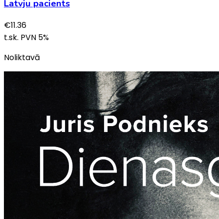
Latvju pacients
€
11.36
t.sk. PVN
5
%
Noliktavā