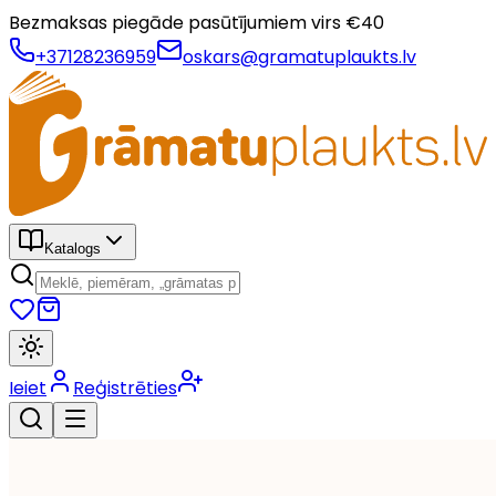
Bezmaksas piegāde pasūtījumiem virs €
40
+37128236959
oskars@gramatuplaukts.lv
Katalogs
Ieiet
Reģistrēties