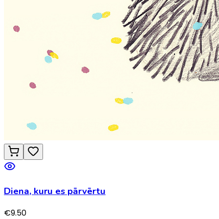
Diena, kuru es pārvērtu
€
9.50