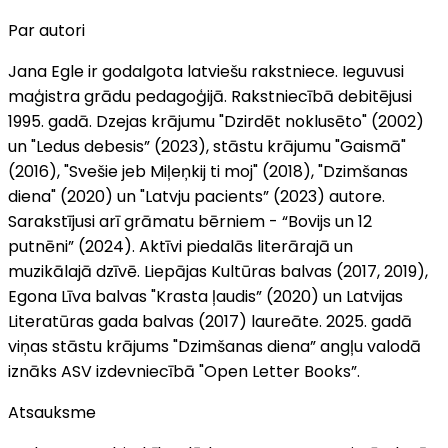
Par autori
Jana Egle ir godalgota latviešu rakstniece. Ieguvusi
maģistra grādu pedagoģijā. Rakstniecībā debitējusi
1995. gadā. Dzejas krājumu "Dzirdēt noklusēto" (2002)
un "Ledus debesis” (2023), stāstu krājumu "Gaismā"
(2016), "Svešie jeb Miļeņkij ti moj" (2018), "Dzimšanas
diena" (2020) un "Latvju pacients” (2023) autore.
Sarakstījusi arī grāmatu bērniem - “Bovijs un 12
putnēni” (2024). Aktīvi piedalās literārajā un
muzikālajā dzīvē. Liepājas Kultūras balvas (2017, 2019),
Egona Līva balvas "Krasta ļaudis” (2020) un Latvijas
Literatūras gada balvas (2017) laureāte. 2025. gadā
viņas stāstu krājums "Dzimšanas diena” angļu valodā
iznāks ASV izdevniecībā "Open Letter Books”.
Atsauksme