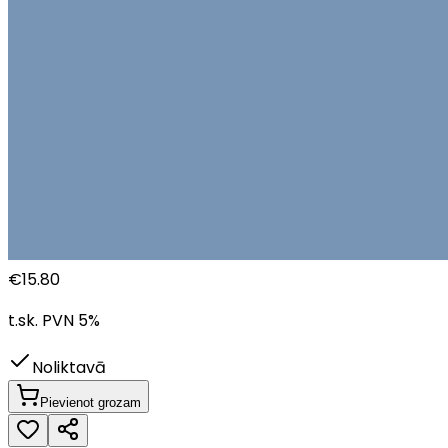
€
15.80
t.sk. PVN
5
%
Noliktavā
Pievienot grozam