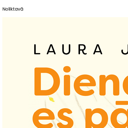
Noliktavā