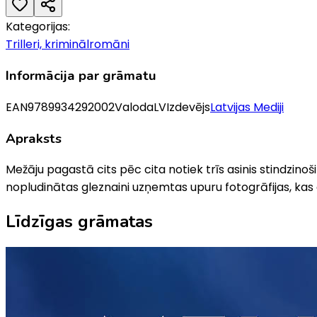
Kategorijas:
Trilleri, kriminālromāni
Informācija par grāmatu
EAN
9789934292002
Valoda
LV
Izdevējs
Latvijas Mediji
Apraksts
Mežāju pagastā cits pēc cita notiek trīs asinis stindzinoši
nopludinātas gleznaini uzņemtas upuru fotogrāfijas, kas
Līdzīgas grāmatas