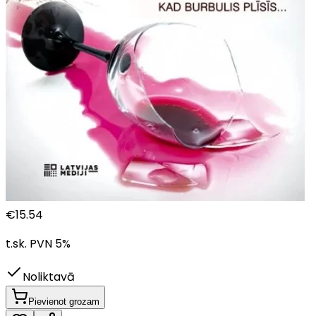
€
15.54
t.sk. PVN
5
%
Noliktavā
Pievienot grozam