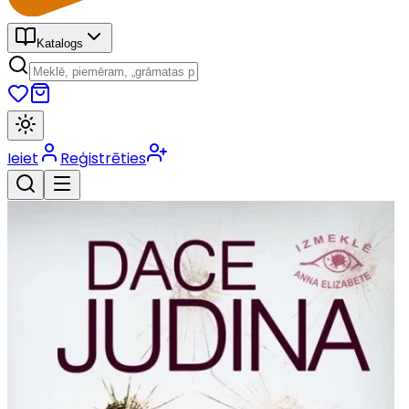
Katalogs
Ieiet
Reģistrēties