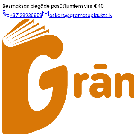
Bezmaksas piegāde pasūtījumiem virs €
40
+37128236959
oskars@gramatuplaukts.lv