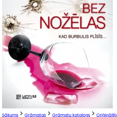
Sākums
Grāmatas
Grāmatu katalogs
Oriģinālli