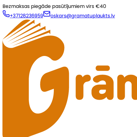
Bezmaksas piegāde pasūtījumiem virs €
40
+37128236959
oskars@gramatuplaukts.lv