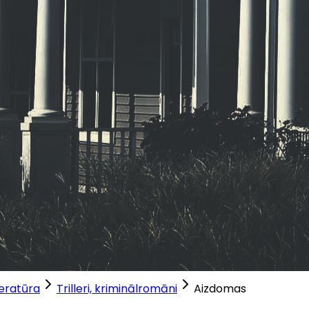
teratūra
Trilleri, kriminālromāni
Aizdomas