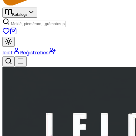
Katalogs
Ieiet
Reģistrēties