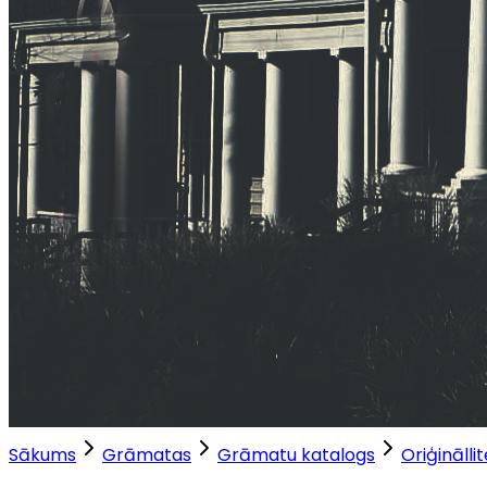
Sākums
Grāmatas
Grāmatu katalogs
Oriģinālli