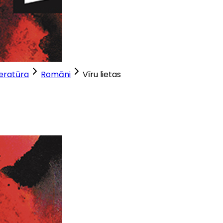
teratūra
Romāni
Vīru lietas