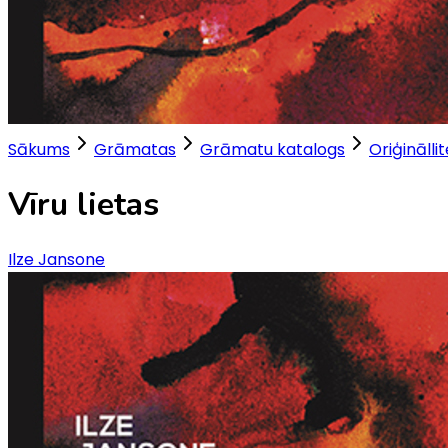
Sākums
Grāmatas
Grāmatu katalogs
Oriģinālli
Vīru lietas
Ilze Jansone