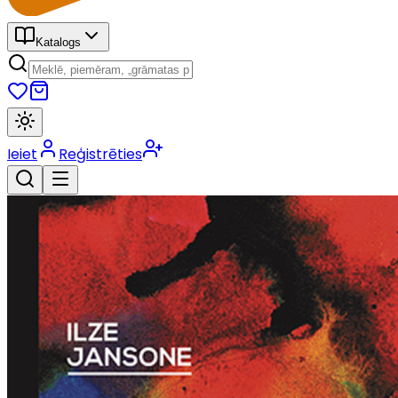
Katalogs
Ieiet
Reģistrēties