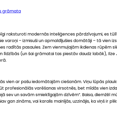
s grāmata
 raksturoti modernās inteliģences pārdzīvojumi, es tūlīt p
 varoņi – izmisuši un apmaldījušies domātāji – tā vien izs
ones radītās pasaules. Zem vienmuļajām ikdienas rūpēm slēpja
jam līdzībās (un šai grāmatai tas piestāv daudz labāk), Il
brā.
īlinās vien ar pašu iedomātajām ciešanām. Viņu lūpās plauks
kļūt profesionālās varēšanas virsotnēs, bet mīdās vien izda
ies sejā sev un savām smieklīgajām dzīvēm”. Baisa, diemžēl 
v gan zināms, vai karalis mainījās, uzzinājis, ka viņš ir plik