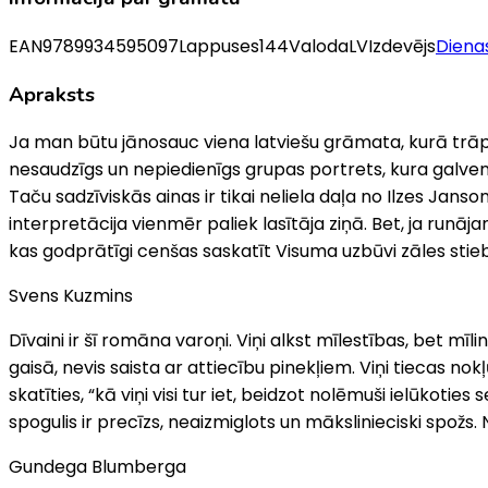
EAN
9789934595097
Lappuses
144
Valoda
LV
Izdevējs
Diena
Apraksts
Ja man būtu jānosauc viena latviešu grāmata, kurā trāpīgi
nesaudzīgs un nepiedienīgs grupas portrets, kura galvenie
Taču sadzīviskās ainas ir tikai neliela daļa no Ilzes Jans
interpretācija vienmēr paliek lasītāja ziņā. Bet, ja runā
kas godprātīgi cenšas saskatīt Visuma uzbūvi zāles stie
Svens Kuzmins
Dīvaini ir šī romāna varoņi. Viņi alkst mīlestības, bet m
gaisā, nevis saista ar attiecību pinekļiem. Viņi tiecas no
skatīties, “kā viņi visi tur iet, beidzot nolēmuši ielūkot
spogulis ir precīzs, neaizmiglots un mākslinieciski spožs. Na
Gundega Blumberga