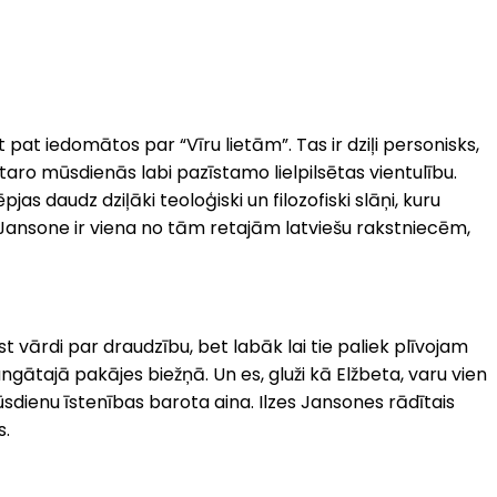
at iedomātos par “Vīru lietām”. Tas ir dziļi personisks,
taro mūsdienās labi pazīstamo lielpilsētas vientulību.
s daudz dziļāki teoloģiski un filozofiski slāņi, kuru
ze Jansone ir viena no tām retajām latviešu rakstniecēm,
t vārdi par draudzību, bet labāk lai tie paliek plīvojam
ngātajā pakājes biežņā. Un es, gluži kā Elžbeta, varu vien
mūsdienu īstenības barota aina. Ilzes Jansones rādītais
s.