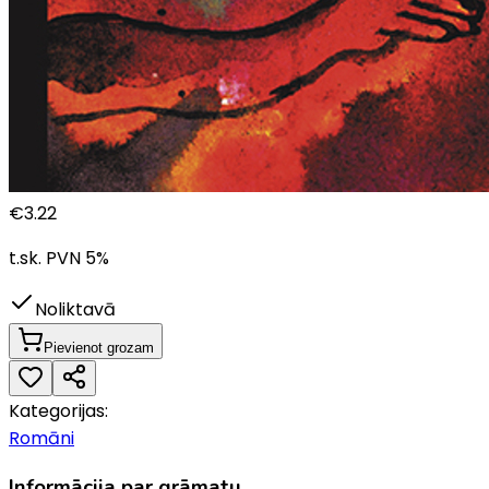
€
3.22
t.sk. PVN
5
%
Noliktavā
Pievienot grozam
Kategorijas:
Romāni
Informācija par grāmatu