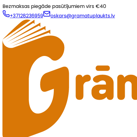
Bezmaksas piegāde pasūtījumiem virs €
40
+37128236959
oskars@gramatuplaukts.lv