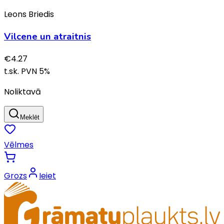
Leons Briedis
Vilcene un atraitnis
€
4.27
t.sk. PVN
5
%
Noliktavā
Meklēt
Vēlmes
Grozs
Ieiet