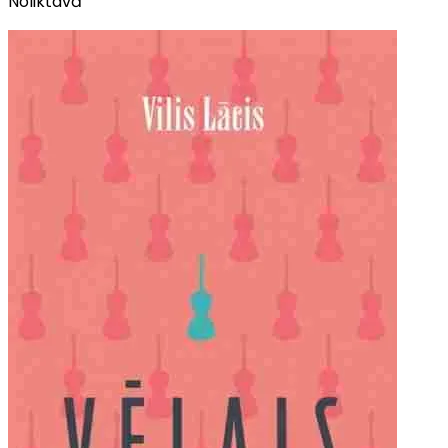
Noliktavā