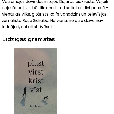
Vētrainajos deviņdesmitajos Dižjūras piekrastē, Vējpilī
nejauši, bet varbūt likteņa lemti satiekas divi jaunieši –
vientuļais vilks, ģitārists Ralfs Vanadziņš un televīzijas
žurnāliste Rasa Sidraba. Ne vienu, ne otru dzīve nav
lutinājusi, abi alkst dvēsel
Līdzīgas grāmatas