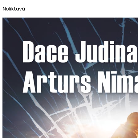
Noliktavā