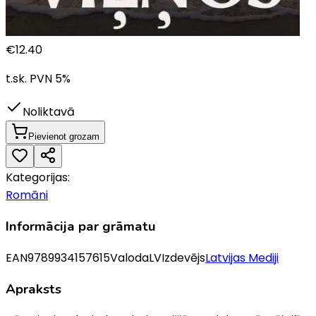
€
12.40
t.sk. PVN
5
%
Noliktavā
Pievienot grozam
Kategorijas:
Romāni
Informācija par grāmatu
EAN
9789934157615
Valoda
LV
Izdevējs
Latvijas Mediji
Apraksts