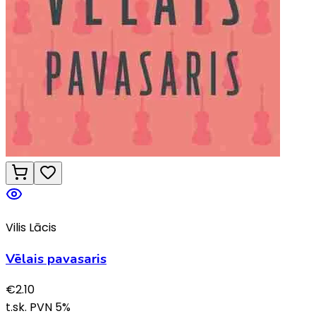
Vilis Lācis
Vēlais pavasaris
€
2.10
t.sk. PVN
5
%