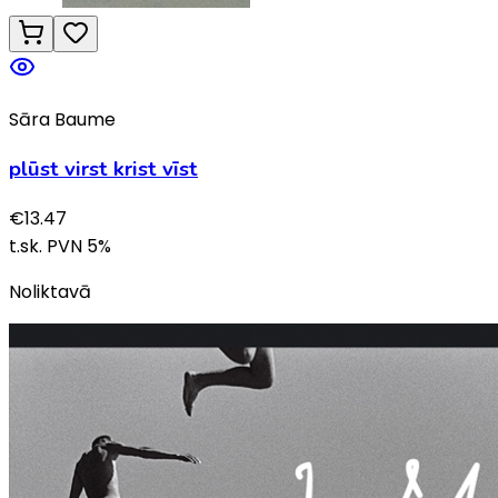
Sāra Baume
plūst virst krist vīst
€
13.47
t.sk. PVN
5
%
Noliktavā