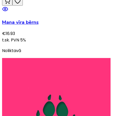
Mana vīra bērns
€
16.93
t.sk. PVN
5
%
Noliktavā