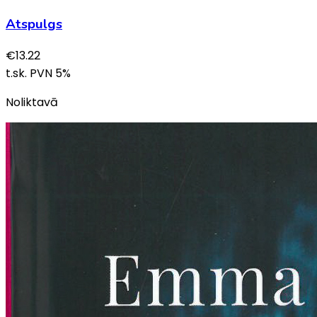
Atspulgs
€
13.22
t.sk. PVN
5
%
Noliktavā