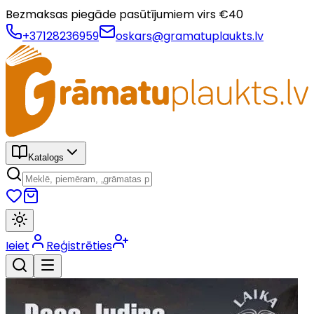
Bezmaksas piegāde pasūtījumiem virs €
40
+37128236959
oskars@gramatuplaukts.lv
Katalogs
Ieiet
Reģistrēties