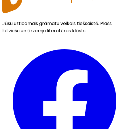
Jūsu uzticamais grāmatu veikals tiešsaistē. Plašs
latviešu un ārzemju literatūras klāsts.