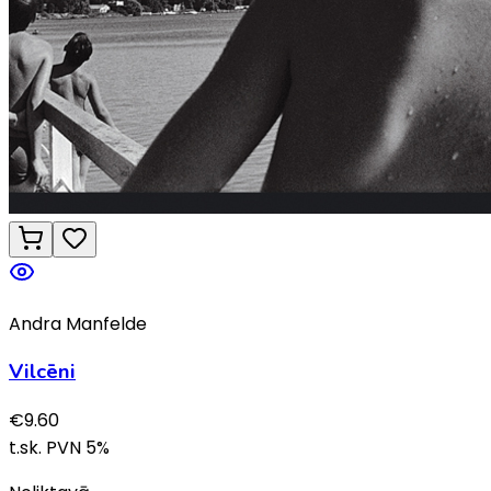
Andra Manfelde
Vilcēni
€
9.60
t.sk. PVN
5
%