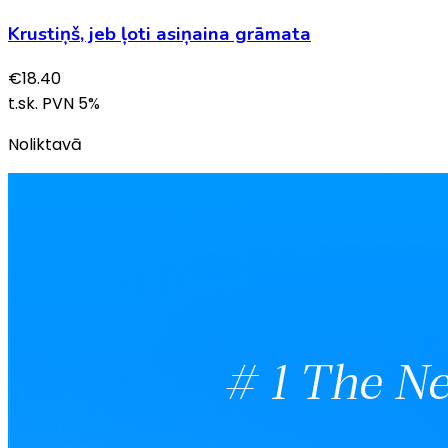
Krustiņš, jeb ļoti asiņaina grāmata
€
18.40
t.sk. PVN
5
%
Noliktavā