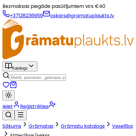
Bezmaksas piegāde pasūtījumiem virs €
40
+37128236959
oskars@gramatuplaukts.lv
Katalogs
Ieiet
Reģistrēties
Sākums
Grāmatas
Grāmatu katalogs
Veselība
Attiecības/sekss