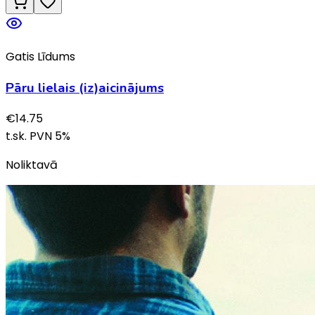
Gatis Līdums
Pāru lielais (iz)aicinājums
€
14.75
t.sk. PVN
5
%
Noliktavā