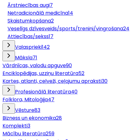
Ārstniecības augi
7
Netradicionālā medicīna
14
Skaistumkopšana
2
Veselīgs dzīvesveids/sports/treniņi/vingrošana
24
Attiecības/sekss
17
Vaļasprieki
142
Māksla
71
Vārdnīcas, valodu apguve
90
Enciklopēdijas, uzziņu literatūra
52
Kartes, atlanti, ceļveži, ceļojumu apraksti
30
Profesionālā literatūra
40
Folklora, Mitoloģija
47
Vēsture
83
Bizness un ekonomika
28
Komplekti
3
Mācību literatūra
259