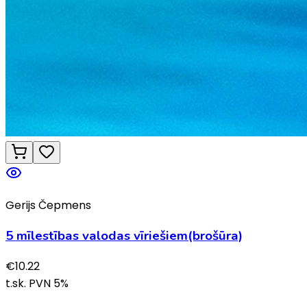
Gerijs Čepmens
5 mīlestības valodas vīriešiem(brošūra)
€
10.22
t.sk. PVN
5
%