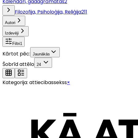
Kalendāri, gadagrāmatas
2
Filozofija, Psiholoģija, Reliģija
211
Autori
Izdevēji
Filtri
1
Kārtot pēc:
Jaunākās
Šobrīd attēlo
24
Kategorija:
attiecibassekss
×