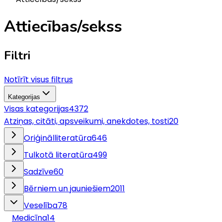
Attiecības/sekss
Filtri
Notīrīt visus filtrus
Kategorijas
Visas kategorijas
4372
Atziņas, citāti, apsveikumi, anekdotes, tosti
20
Oriģinālliteratūra
646
Tulkotā literatūra
499
Sadzīve
60
Bērniem un jauniešiem
2011
Veselība
78
Medicīna
14