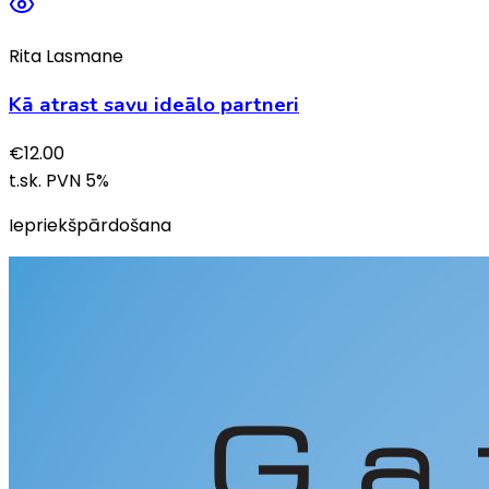
Rita Lasmane
Kā atrast savu ideālo partneri
€
12.00
t.sk. PVN
5
%
Iepriekšpārdošana