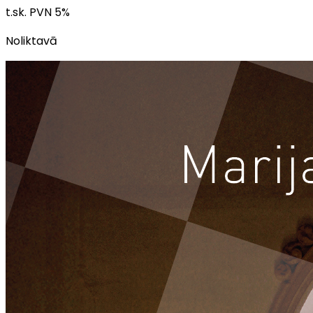
t.sk. PVN
5
%
Noliktavā