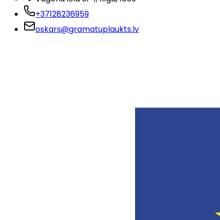
+37128236959
oskars@gramatuplaukts.lv