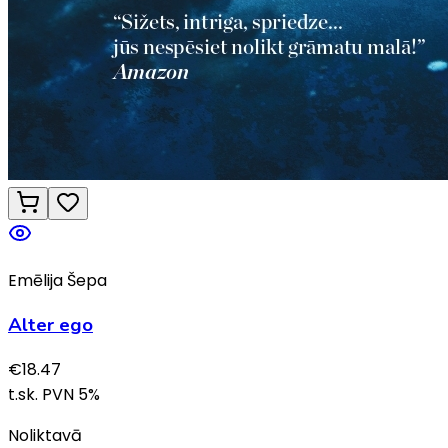
Emēlija Šepa
Alter ego
€
18.47
t.sk. PVN
5
%
Noliktavā