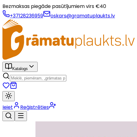
Bezmaksas piegāde pasūtījumiem virs €
40
+37128236959
oskars@gramatuplaukts.lv
Katalogs
Ieiet
Reģistrēties