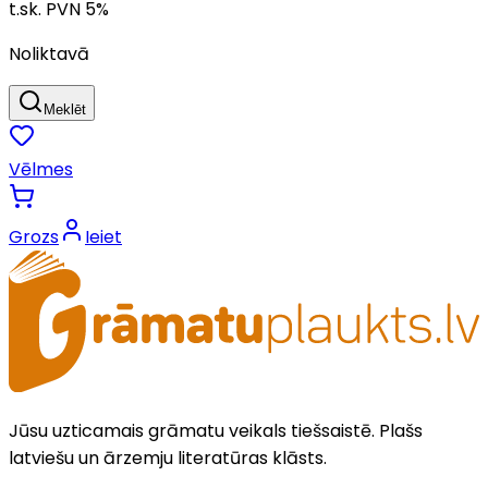
t.sk. PVN
5
%
Noliktavā
Meklēt
Vēlmes
Grozs
Ieiet
Jūsu uzticamais grāmatu veikals tiešsaistē. Plašs
latviešu un ārzemju literatūras klāsts.