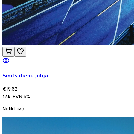
Simts dienu jūlijā
€
19.62
t.sk. PVN
5
%
Noliktavā