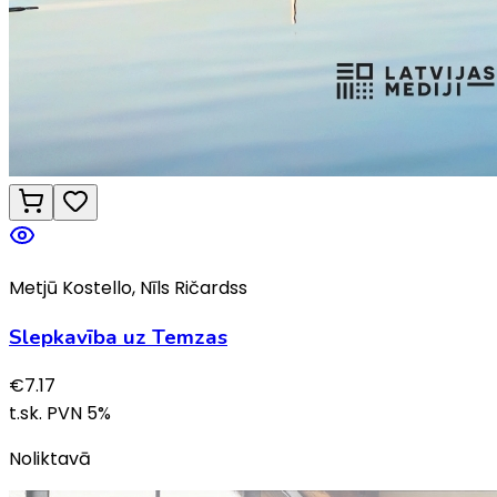
Metjū Kostello, Nīls Ričardss
Slepkavība uz Temzas
€
7.17
t.sk. PVN
5
%
Noliktavā