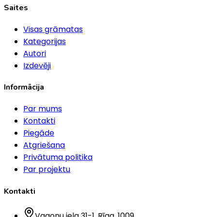
Saites
Visas grāmatas
Kategorijas
Autori
Izdevēji
Informācija
Par mums
Kontakti
Piegāde
Atgriešana
Privātuma politika
Par projektu
Kontakti
Vagonu iela 31-1
, Rīga
, 1009