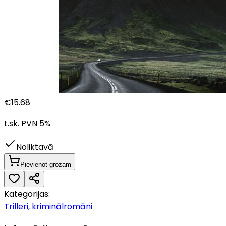
€
15.68
t.sk. PVN
5
%
Noliktavā
Pievienot grozam
Kategorijas:
Trilleri, kriminālromāni