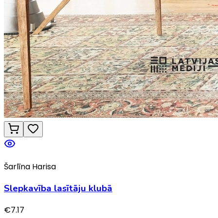
Šarlīna Harisa
Slepkavība lasītāju klubā
€
7.17