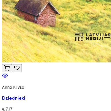
Anna Klīvsa
Dziednieki
€
7.17