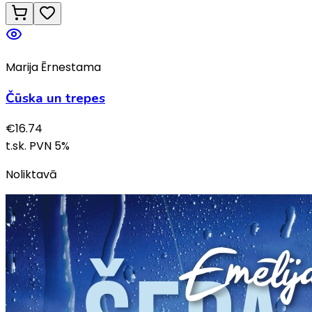
Marija Ērnestama
Čūska un trepes
€
16.74
t.sk. PVN
5
%
Noliktavā