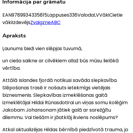
Informācija par grāmatu
EAN
9789934335815
Lappuses
336
Valoda
LV
Vāki
Cietie
vāki
Izdevējs
ZvaigzneABC
Apraksts
Ļaunums bieži vien slēpjas tuvumā,
un cieša saikne ar cilvēkiem allaž būs mūsu lielākā
vērtība.
Attālā Islandes fjordā notikusi savāda slepkavība.
Slēpošanas trasē ir nošauts ietekmīgs vietējais
biznesmenis. Slepkavības izmeklēšanas gaitā
izmeklētājai Hildai Rūnasdotirai un viņas somu kolēģim
Jakobam Johansonam jātiek galā ar sarežģītu
dilemmu. Vai tiešām ir jāatklāj ikviens noslēpums?
Atkal aktualizējas Hildas bērnībā piedzīvotā trauma, jo