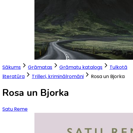
Sākums
Grāmatas
Grāmatu katalogs
Tulkotā
literatūra
Trilleri, kriminālromāni
Rosa un Bjorka
Rosa un Bjorka
Satu Reme