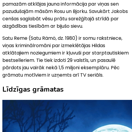
pamazām atklājas jauna informācija par viņas sen
pazudušajām māsām Rosu un Bjorku. Savukārt Jakobs
cenšas saglabāt vēsu prātu sarežģītajā strīdā par
aizgādības tiesībām ar bijušo sievu.
Satu Reme (Satu Rämö, dz. 1980) ir somu rakstniece,
viņas kriminālromāni par izmeklētājas Hildas
atklātajiem noziegumiem ir kļuvuši par starptautiskiem
bestselleriem. Tie tiek izdoti 29 valstīs, un pasaulē
pārdots jau vairāk nekā 1,5 miljoni eksemplāru. Pēc
grāmatu motīviem ir uzņemts arī TV seriāls.
Līdzīgas grāmatas