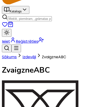
Katalogs
Ieiet
Reģistrēties
Sākums
Izdevēji
ZvaigzneABC
ZvaigzneABC