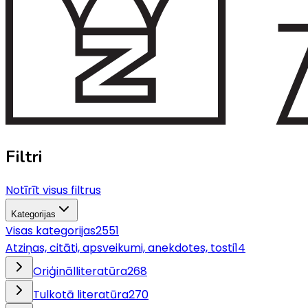
Filtri
Notīrīt visus filtrus
Kategorijas
Visas kategorijas
2551
Atziņas, citāti, apsveikumi, anekdotes, tosti
14
Oriģinālliteratūra
268
Tulkotā literatūra
270