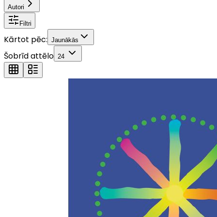
Autori
Filtri
Kārtot pēc:
Jaunākās
Šobrīd attēlo
24