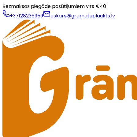
Bezmaksas piegāde pasūtījumiem virs €
40
+37128236959
oskars@gramatuplaukts.lv