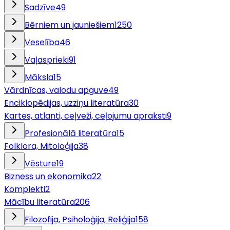
Sadzīve
49
Bērniem un jauniešiem
1250
Veselība
46
Vaļasprieki
91
Māksla
15
Vārdnīcas, valodu apguve
49
Enciklopēdijas, uzziņu literatūra
30
Kartes, atlanti, ceļveži, ceļojumu apraksti
9
Profesionālā literatūra
15
Folklora, Mitoloģija
38
Vēsture
19
Bizness un ekonomika
22
Komplekti
2
Mācību literatūra
206
Filozofija, Psiholoģija, Reliģija
158