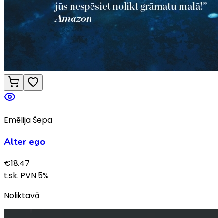
Emēlija Šepa
Alter ego
€
18.47
t.sk. PVN
5
%
Noliktavā