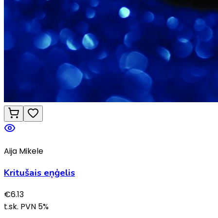
Aija Mikele
Kritušais eņģelis
€
6.13
t.sk. PVN
5
%