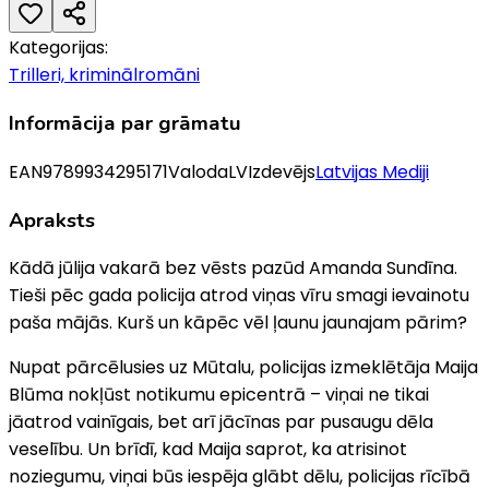
Kategorijas:
Trilleri, kriminālromāni
Informācija par grāmatu
EAN
9789934295171
Valoda
LV
Izdevējs
Latvijas Mediji
Apraksts
Kādā jūlija vakarā bez vēsts pazūd Amanda Sundīna.
Tieši pēc gada policija atrod viņas vīru smagi ievainotu
paša mājās. Kurš un kāpēc vēl ļaunu jaunajam pārim?
Nupat pārcēlusies uz Mūtalu, policijas izmeklētāja Maija
Blūma nokļūst notikumu epicentrā – viņai ne tikai
jāatrod vainīgais, bet arī jācīnas par pusaugu dēla
veselību. Un brīdī, kad Maija saprot, ka atrisinot
noziegumu, viņai būs iespēja glābt dēlu, policijas rīcībā