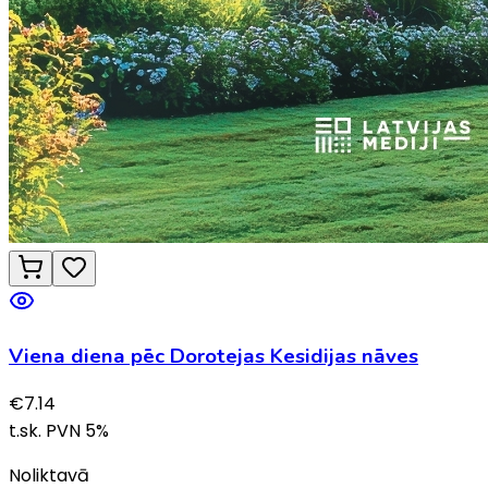
Viena diena pēc Dorotejas Kesidijas nāves
€
7.14
t.sk. PVN
5
%
Noliktavā