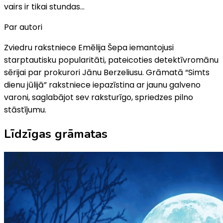
vairs ir tikai stundas…
Par autori
Zviedru rakstniece Emēlija Šepa iemantojusi
starptautisku popularitāti, pateicoties detektīvromānu
sērijai par prokurori Jānu Berzeliusu. Grāmatā “Simts
dienu jūlijā” rakstniece iepazīstina ar jaunu galveno
varoni, saglabājot sev raksturīgo, spriedzes pilno
stāstījumu.
Līdzīgas grāmatas