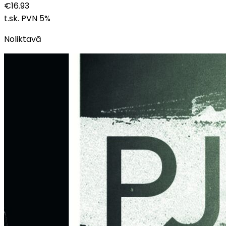
€
16.93
t.sk. PVN
5
%
Noliktavā