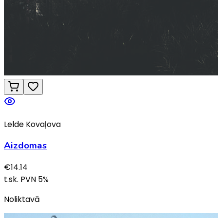
Lelde Kovaļova
Aizdomas
€
14.14
t.sk. PVN
5
%
Noliktavā