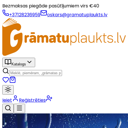
Bezmaksas piegāde pasūtījumiem virs €
40
+37128236959
oskars@gramatuplaukts.lv
Katalogs
Ieiet
Reģistrēties