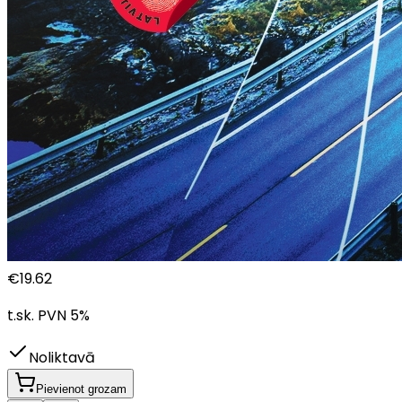
€
19.62
t.sk. PVN
5
%
Noliktavā
Pievienot grozam