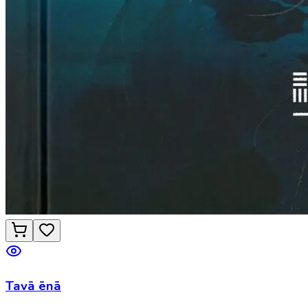
Tavā ēnā