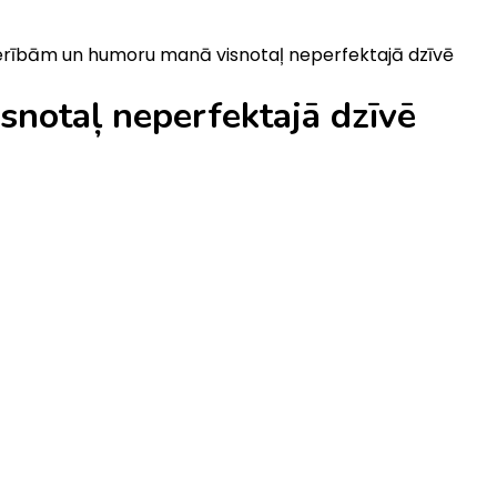
cerībām un humoru manā visnotaļ neperfektajā dzīvē
snotaļ neperfektajā dzīvē