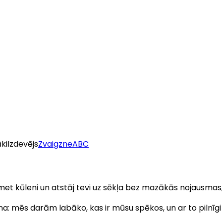
ki
Izdevējs
ZvaigzneABC
met kūleni un atstāj tevi uz sēkļa bez mazākās nojausmas,
a: mēs darām labāko, kas ir mūsu spēkos, un ar to pilnīgi 