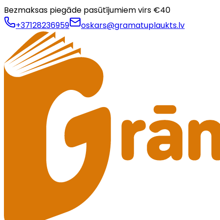
Bezmaksas piegāde pasūtījumiem virs €
40
+37128236959
oskars@gramatuplaukts.lv