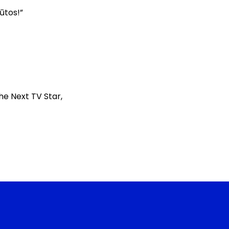
ūtos!”
he Next TV Star,