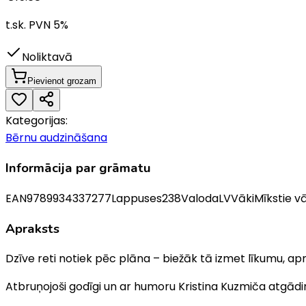
t.sk. PVN
5
%
Noliktavā
Pievienot grozam
Kategorijas:
Bērnu audzināšana
Informācija par grāmatu
EAN
9789934337277
Lappuses
238
Valoda
LV
Vāki
Mīkstie vā
Apraksts
Dzīve reti notiek pēc plāna – biežāk tā izmet līkumu, ap
Atbruņojoši godīgi un ar humoru Kristina Kuzmiča atgādin