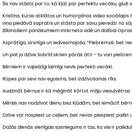
Šis nav stāsts par to, kā kļūt par perfektu vecāku; gluži
Kristina, kuras atklātos un humorpilnos video sociālajo
viņa piedāvā sapratni un stāsta par savu pieredzi: no sā
žilbinošiem panākumiem interneta vidē un dalībai Opras V
Asprātīga, sirsnīga un iedvesmojoša, “Piebremzē, bet neap
Un pat ja dzīve šobrīd skrien pārāk ātri – tu vari piebrem
Bērniem ir vajadzīgi laimīgi nevis perfekti vecāki.
Rūpes par sevi nav egoisms, bet izdzīvošanas rīks.
Audzināt bērnus ir kā mēģināt kārtot māju viesuļvētras l
Mērķis nav nodzīvot dienu bez kļūdām, bet iemācīt bērna
Dzīve var nospiest uz ceļiem, bet nevar piespiest palikt u
Dažās dienās vienīgais sasniegums ir tas, ka visi ir paēduš