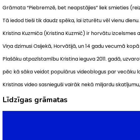
Grāmata “Piebremzē, bet neapstājies” liek smieties (reiz
Tā iedod tieši tik daudz spēka, lai izturētu vēl vienu dienu.
Kristina Kuzmiča (Kristina Kuzmič) ir horvātu izcelsmes 
Viņa dzimusi Osijekā, Horvātijā, un 14 gadu vecumā kopā
Plašāku atpazīstamību Kristina ieguva 2011. gadā, uzvarot
pēc kā sāka veidot populārus videoblogus par vecāku lo
Kristinas video sasnieguši vairāk nekā miljardu skatījum
Līdzīgas grāmatas