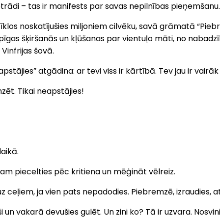
 otrādi – tas ir manifests par savas nepilnības pieņemšanu.
s tīklos noskatījušies miljoniem cilvēku, savā grāmatā “P
pīgas šķiršanās un kļūšanas par vientuļo māti, no nabadzīb
infrijas šovā.
stājies” atgādina: ar tevi viss ir kārtībā. Tev jau ir vair
zēt. Tikai neapstājies!
aikā.
m piecelties pēc kritiena un mēģināt vēlreiz.
z ceļiem, ja vien pats nepadodies. Piebremzē, izraudies, at
i un vakarā devušies gulēt. Un zini ko? Tā ir uzvara. Nosvini