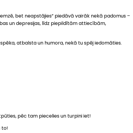
iebremzē, bet neapstājies” piedāvā vairāk nekā padomus –
as un depresijas, līdz piepildītām attiecībām,
āk spēka, atbalsta un humora, nekā tu spēj iedomāties.
pūties, pēc tam piecelies un turpini iet!
 to!