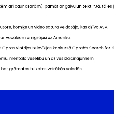
ēm arī caur asarām), pamāt ar galvu un teikt: “Jā, tā es j
autore, komiķe un video satura veidotāja, kas dzīvo ASV.
 ar vecākiem emigrējusi uz Ameriku.
 Opras Vinfrijas televīzijas konkursā Oprah’s Search for t
mu, mentālo veselību un dzīves izaicinājumiem.
u, bet grāmatas tulkotas vairākās valodās.