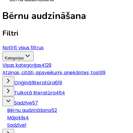
Bērnu audzināšana
Filtri
Notīrīt visus filtrus
Kategorijas
Visas kategorijas
4129
Atziņas, citāti, apsveikumi, anekdotes, tosti
19
Oriģinālliteratūra
619
Tulkotā literatūra
464
Sadzīve
57
Bērnu audzināšana
52
Mājoklis
4
Sadzīve
1