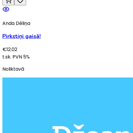
Anda Dēliņa
Pirkstiņi gaisā!
€
12.02
t.sk. PVN
5
%
Noliktavā