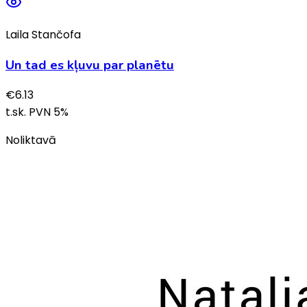
Laila Stančofa
Un tad es kļuvu par planētu
€
6.13
t.sk. PVN
5
%
Noliktavā