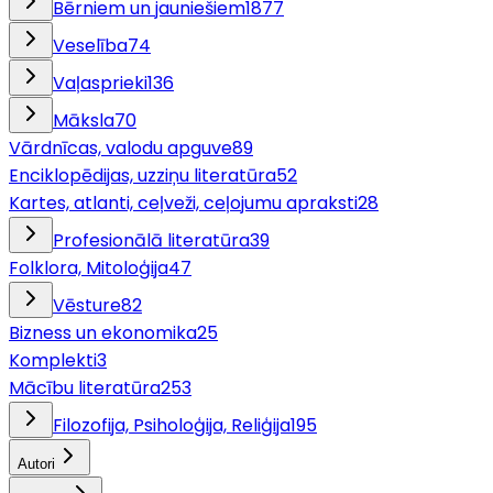
Bērniem un jauniešiem
1877
Veselība
74
Vaļasprieki
136
Māksla
70
Vārdnīcas, valodu apguve
89
Enciklopēdijas, uzziņu literatūra
52
Kartes, atlanti, ceļveži, ceļojumu apraksti
28
Profesionālā literatūra
39
Folklora, Mitoloģija
47
Vēsture
82
Bizness un ekonomika
25
Komplekti
3
Mācību literatūra
253
Filozofija, Psiholoģija, Reliģija
195
Autori