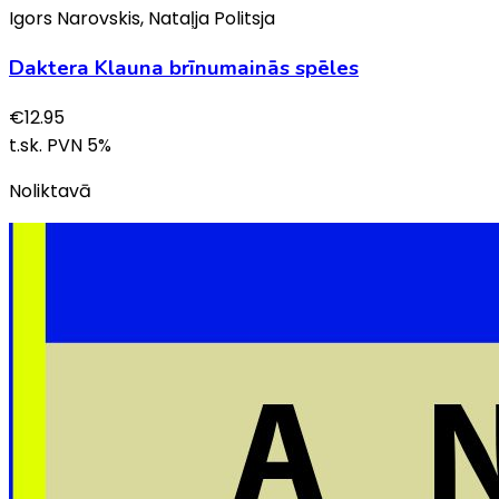
Igors Narovskis, Nataļja Politsja
Daktera Klauna brīnumainās spēles
€
12.95
t.sk. PVN
5
%
Noliktavā