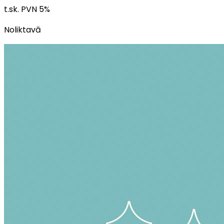
t.sk. PVN
5
%
Noliktavā