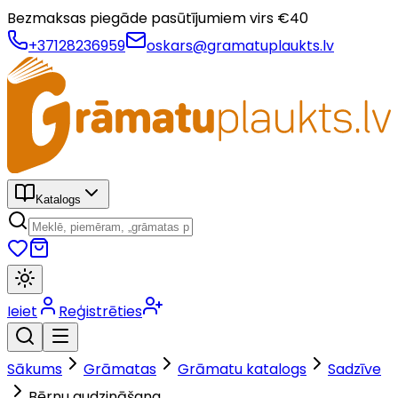
Bezmaksas piegāde pasūtījumiem virs €
40
+37128236959
oskars@gramatuplaukts.lv
Katalogs
Ieiet
Reģistrēties
Sākums
Grāmatas
Grāmatu katalogs
Sadzīve
Bērnu audzināšana