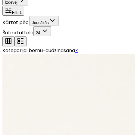
Izdevēji
Filtri
1
Kārtot pēc:
Jaunākās
Šobrīd attēlo
24
Kategorija:
bernu-audzinasana
×