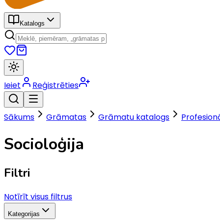
Katalogs
Ieiet
Reģistrēties
Sākums
Grāmatas
Grāmatu katalogs
Profesionā
Socioloģija
Filtri
Notīrīt visus filtrus
Kategorijas