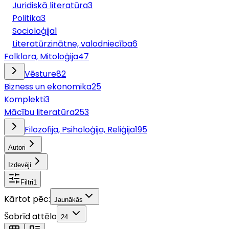
Juridiskā literatūra
3
Politika
3
Socioloģija
1
Literatūrzinātne, valodniecība
6
Folklora, Mitoloģija
47
Vēsture
82
Bizness un ekonomika
25
Komplekti
3
Mācību literatūra
253
Filozofija, Psiholoģija, Reliģija
195
Autori
Izdevēji
Filtri
1
Kārtot pēc:
Jaunākās
Šobrīd attēlo
24