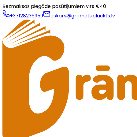
Bezmaksas piegāde pasūtījumiem virs €
40
+37128236959
oskars@gramatuplaukts.lv