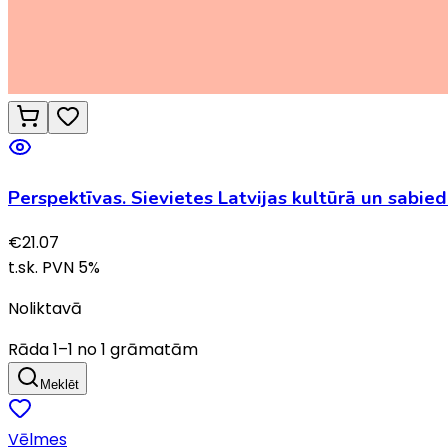
Perspektīvas. Sievietes Latvijas kultūrā un sabie
€
21.07
t.sk. PVN
5
%
Noliktavā
Rāda
1
–
1
no
1
grāmatām
Meklēt
Vēlmes