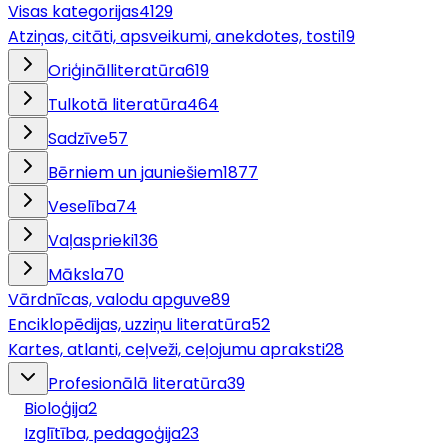
Visas kategorijas
4129
Atziņas, citāti, apsveikumi, anekdotes, tosti
19
Oriģinālliteratūra
619
Tulkotā literatūra
464
Sadzīve
57
Bērniem un jauniešiem
1877
Veselība
74
Vaļasprieki
136
Māksla
70
Vārdnīcas, valodu apguve
89
Enciklopēdijas, uzziņu literatūra
52
Kartes, atlanti, ceļveži, ceļojumu apraksti
28
Profesionālā literatūra
39
Bioloģija
2
Izglītība, pedagoģija
23