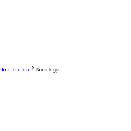
lā literatūra
Socioloģija