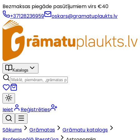
Bezmaksas piegāde pasūtījumiem virs €
40
+37128236959
oskars@gramatuplaukts.lv
Katalogs
Ieiet
Reģistrēties
Sākums
Grāmatas
Grāmatu katalogs
Profesionālā literatūra
Astronomija