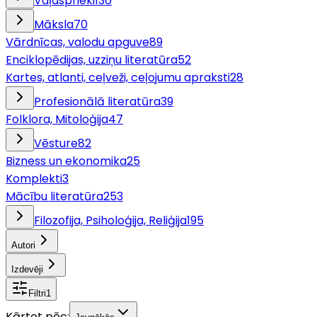
Vaļasprieki
136
Māksla
70
Vārdnīcas, valodu apguve
89
Enciklopēdijas, uzziņu literatūra
52
Kartes, atlanti, ceļveži, ceļojumu apraksti
28
Profesionālā literatūra
39
Folklora, Mitoloģija
47
Vēsture
82
Bizness un ekonomika
25
Komplekti
3
Mācību literatūra
253
Filozofija, Psiholoģija, Reliģija
195
Autori
Izdevēji
Filtri
1
Kārtot pēc: