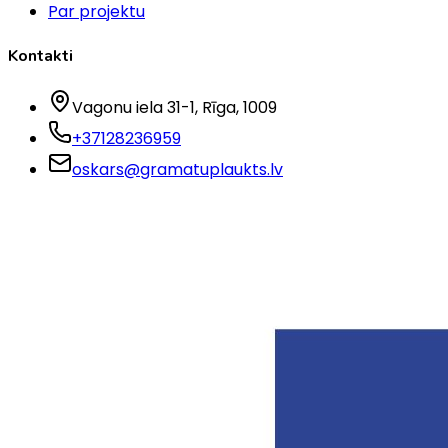
Par projektu
Kontakti
Vagonu iela 31-1
, Rīga
, 1009
+37128236959
oskars@gramatuplaukts.lv