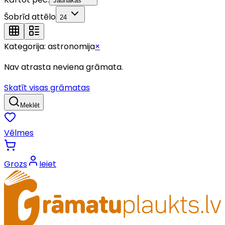
Jaunākās
Šobrīd attēlo
24
Kategorija:
astronomija
×
Nav atrasta neviena grāmata.
Skatīt visas grāmatas
Meklēt
Vēlmes
Grozs
Ieiet