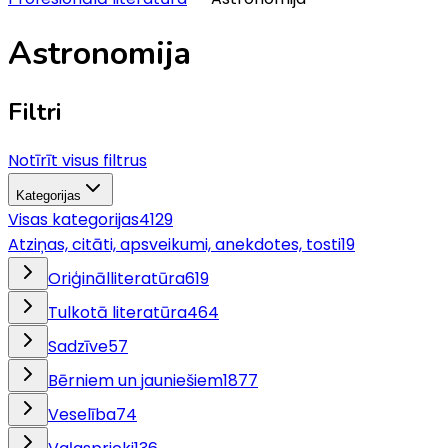
Astronomija
Filtri
Notīrīt visus filtrus
Kategorijas
Visas kategorijas
4129
Atziņas, citāti, apsveikumi, anekdotes, tosti
19
Oriģinālliteratūra
619
Tulkotā literatūra
464
Sadzīve
57
Bērniem un jauniešiem
1877
Veselība
74