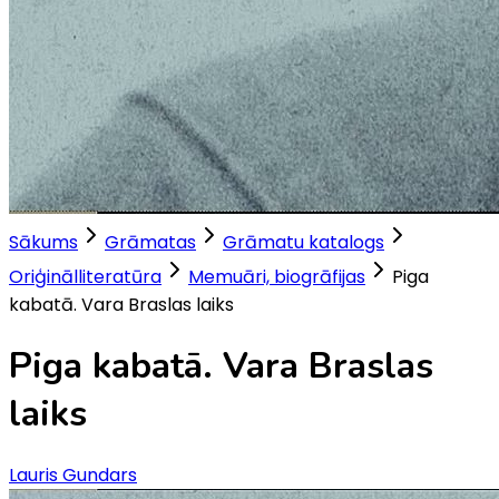
Sākums
Grāmatas
Grāmatu katalogs
Oriģinālliteratūra
Memuāri, biogrāfijas
Piga
kabatā. Vara Braslas laiks
Piga kabatā. Vara Braslas
laiks
Lauris Gundars