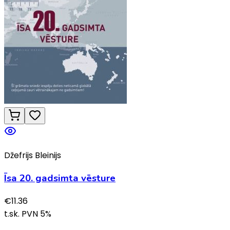
Džefrijs Bleinijs
Īsa 20. gadsimta vēsture
€
11.36
t.sk. PVN
5
%