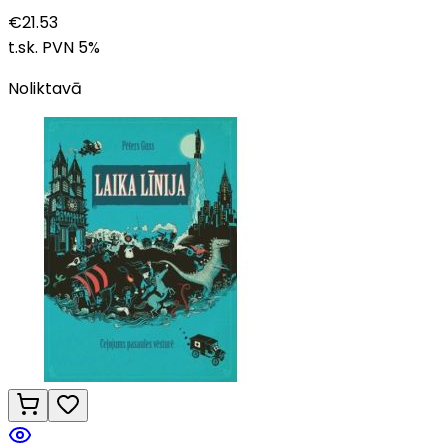
€
21.53
t.sk. PVN
5
%
Noliktavā