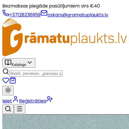
Bezmaksas piegāde pasūtījumiem virs €
40
+37128236959
oskars@gramatuplaukts.lv
Katalogs
Ieiet
Reģistrēties