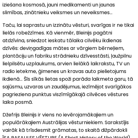
iziešana kosmosā, jauni medikamenti un jaunas
slimības, zinātnieku veiksmes un neveiksmes...
Taču, lai saprastu un izzinātu vēsturi, svarīgas ir ne tikai
lielās robežzīmes. Kā vienmēr, Bleinijs pagātni
atdzīvina, sniedzot ieskatu tālaika cilvēku ikdienas
dzīvēs: deviņgadīgas mātes ar vārgiem bērneļiem,
plantāciju un fabriku strādnieku dzīvesstāsti, ļaužpilnu
lielpilsētu uzplaukums, arvien lielākā laikrakstu, TV un
radio ietekme, ģimenes un kravas auto pielietojums
ikdienā… Šīs sīkās lietas spoži parāda laikmeta garu, tā
sajūsmu, uzvaras un zaudējumus, iezīmējot svarīgākos
pagrieziena punktus viszīmīgākajā cilvēces vēstures
laika posmā.
Džefrijs Bleinijs ir viens no ievērojamākajiem un
populārākajiem Austrālijas vēsturniekiem. Sarakstījis
vairāk kā trīsdesmit grāmatas, to skaitā dižpārdokli
ĪSA PASAULES VĒSTURE (A Short History of the World).