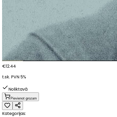
€
12.44
t.sk. PVN
5
%
Noliktavā
Pievienot grozam
Kategorijas: