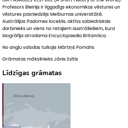
Profesors Bleinijs ir ilggadīgs ekonomikas vēstures un
vēstures pasniedzējs Melburnas universitātē,
Austrālijas Padomes loceklis, aktīvs sabiedriskais
darbinieks un viens no retajiem austrāliešiem, kura
biogrāfija atrodama Encyclopaedia Britannica.
No angļu valodas tulkojis Mārtiņš Pomahs
Grāmatas mākslinieks Jānis Esītis
Līdzīgas grāmatas