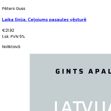
Pēters Guss
Laika līnija. Ceļojums pasaules vēsturē
€
21.92
t.sk. PVN
5
%
Noliktavā