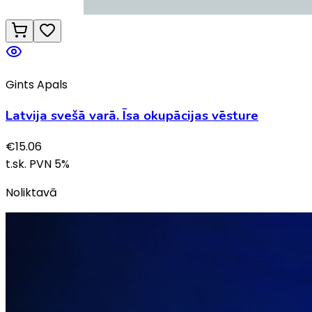
Gints Apals
Latvija svešā varā. Īsa okupācijas vēsture
€
15.06
t.sk. PVN
5
%
Noliktavā