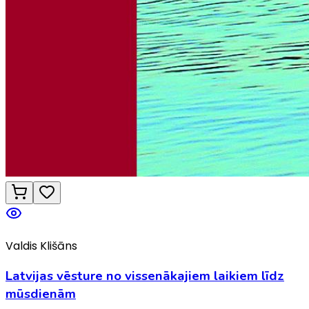
Valdis Klišāns
Latvijas vēsture no vissenākajiem laikiem līdz
mūsdienām