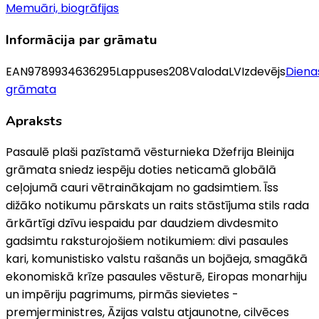
Memuāri, biogrāfijas
Informācija par grāmatu
EAN
9789934636295
Lappuses
208
Valoda
LV
Izdevējs
Diena
grāmata
Apraksts
Pasaulē plaši pazīstamā vēsturnieka Džefrija Bleinija
grāmata sniedz iespēju doties neticamā globālā
ceļojumā cauri vētrainākajam no gadsimtiem. Īss
dižāko notikumu pārskats un raits stāstījuma stils rada
ārkārtīgi dzīvu iespaidu par daudziem divdesmito
gadsimtu raksturojošiem notikumiem: divi pasaules
kari, komunistisko valstu rašanās un bojāeja, smagākā
ekonomiskā krīze pasaules vēsturē, Eiropas monarhiju
un impēriju pagrimums, pirmās sievietes -
premjerministres, Āzijas valstu atjaunotne, cilvēces