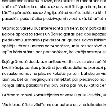
divtūkstošo sākumu. “Dzīve, narkotikas un rokenrols” bū
iznākusī “Oxforda ar skatu uz universitāti”, gan tiem, 
Lācīša pārcelšanos uz Angliju, tātad varētu teikt, ka šī i
pasaulēs: paša Lācīša piedzīvojumi sviestrokā, kā arī a
Grāmata varētu būt interesanta arī tiem, kam patika Ilo
Balode apraksta savas un Ūdrīša gaitas pēc abu iepazīša
pietiekamu uzmanību pievēršot arī grupas slavas laikiem
spēlējis Pēteris Helmss no “Aparāta”, un kuras sastāvā 
iepīts kāds stāsts par personāžiem, ko varēja sastapt 
Šajā grāmatā daudz uzmanības veltīts sviestroka spēlēšana
kvalifikāciju, cenšas pārvērst jaunības dulluma pieredz
nosaukumā nav ne joks, ne koķetērija, tā ir būtiska un
jaunību, bet arī mēģinājums reflektēt par piedzīvoto no 
ironijas pilns, palaikam mīļi pavīpsnā par mūsu katra cen
Grāmata tapusi, konsultējoties ar veselu pulku cilvēku, 
“Šis ir biogrāfisks vēstījums par autora un viņa laikabiedru