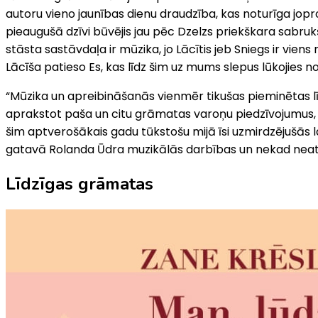
autoru vieno jaunības dienu draudzība, kas noturīga jopr
pieaugušā dzīvi būvējis jau pēc Dzelzs priekškara sabruk
stāsta sastāvdaļa ir mūzika, jo Lācītis jeb Sniegs ir vien
Lācīša patieso Es, kas līdz šim uz mums slepus lūkojies n
“Mūzika un apreibināšanās vienmēr tikušas pieminētas līd
aprakstot paša un citu grāmatas varoņu piedzīvojumus, emo
šim aptverošākais gadu tūkstošu mijā īsi uzmirdzējušās 
gatavā Rolanda Ūdra muzikālās darbības un nekad neatro
Līdzīgas grāmatas