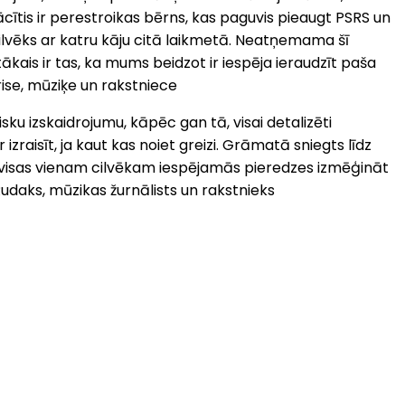
cītis ir perestroikas bērns, kas paguvis pieaugt PSRS un
Cilvēks ar katru kāju citā laikmetā. Neatņemama šī
tākais ir tas, ka mums beidzot ir iespēja ieraudzīt paša
rise, mūziķe un rakstniece
ku izskaidrojumu, kāpēc gan tā, visai detalizēti
raisīt, ja kaut kas noiet greizi. Grāmatā sniegts līdz
ju visas vienam cilvēkam iespējamās pieredzes izmēģināt
daks, mūzikas žurnālists un rakstnieks