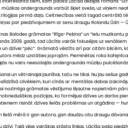
s interesanta tiem, kam patika Lācīša debijas romāns “Str
kam mūzikas andergraunds varbūt šķiet sveša, uz viņiem ne
r triloģijas pirmā daļa. Celtniecības vietā tagad centrālā 
tmiņas par piedzīvojumiem ar senu draugu Rolandu Ūdri — 
nas Balodes grāmatas “Rīga-Pekina” un “Ielu muzikantu pie
nās 2009. gadā, tad Lācītis vairāk fokusējas uz senākiem
 un dzīvei “pēc”. Grāmatā vēstīts arī par citām blicēm, k
autors mēdz uzstāties joprojām. Pieminētas roka kafejnīca
šajās nu vairs neesošajās andergraunda mūziķu pulcēšanās
i un vētrainajai jaunībai, taču ne tikai. Nu jau sešus gad
i palīdzībā cilvēkiem, kuri cīnās ar mentālas dabas izaic
 visai nozīmīga grāmatas vēstījuma šķautne nopietnām pār
nobriedušākas pozīcijas, ko formējusi dzīves un darba pier
tieniem risināt dzīves lielās problēmas un atgādina — humo
un lielā mērā ir gan autora, gan daudzu citu draugu dāvana
 dzīvi. Tajā vijas vairākas stāsta līnijas. Lācīša paša piedz