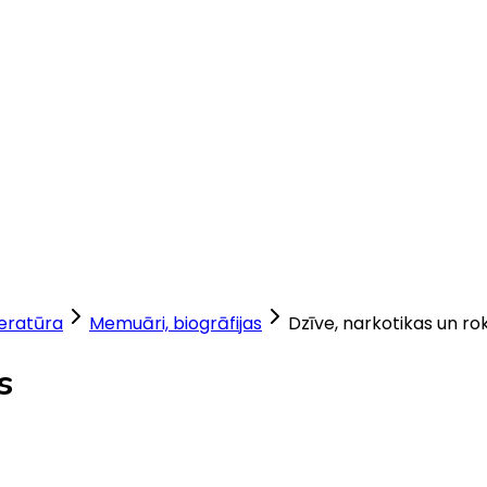
teratūra
Memuāri, biogrāfijas
Dzīve, narkotikas un ro
s