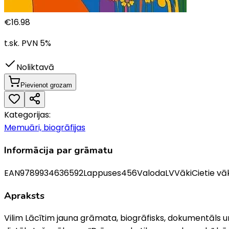
€
16.98
t.sk. PVN
5
%
Noliktavā
Pievienot grozam
Kategorijas:
Memuāri, biogrāfijas
Informācija par grāmatu
EAN
9789934636592
Lappuses
456
Valoda
LV
Vāki
Cietie vā
Apraksts
Vilim Lācītim jauna grāmata, biogrāfisks, dokumentāls un