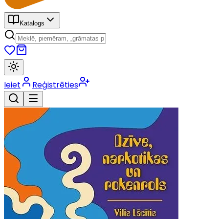
Katalogs
Ieiet
Reģistrēties