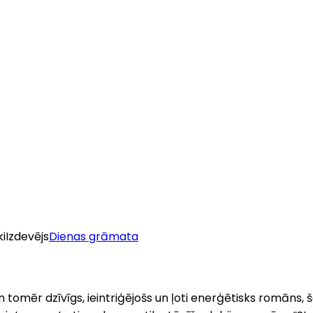
ki
Izdevējs
Dienas grāmata
 tomēr dzīvīgs, ieintriģējošs un ļoti enerģētisks romāns,