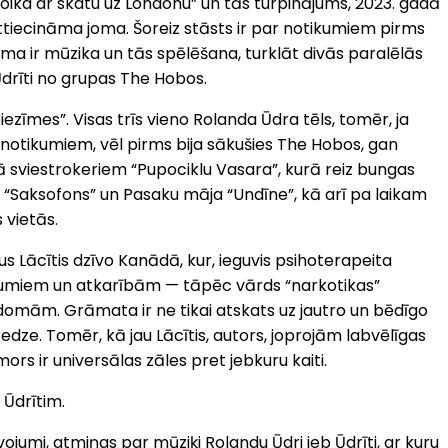
oika ar skatu uz Londonu” un tās turpinājums, 2023. gadā
attiecināma joma. Šoreiz stāsts ir par notikumiem pirms
tēma ir mūzika un tās spēlēšana, turklāt divās paralēlās
Ūdrīti no grupas The Hobos.
zīmes”. Visas trīs vieno Rolanda Ūdra tēls, tomēr, ja
 notikumiem, vēl pirms bija sākušies The Hobos, gan
ā sviestrokeriem “Pupociklu Vasara”, kurā reiz bungas
 “Saksofons” un Pasaku māja “Undīne”, kā arī pa laikam
 vietās.
us Lācītis dzīvo Kanādā, kur, ieguvis psihoterapeita
inājumiem un atkarībām — tāpēc vārds “narkotikas”
domām. Grāmata ir ne tikai atskats uz jautro un bēdīgo
edze. Tomēr, kā jau Lācītis, autors, joprojām labvēlīgas
rs ir universālas zāles pret jebkuru kaiti.
 Ūdrītim.
īvojumi, atmiņas par mūziķi Rolandu Ūdri jeb Ūdrīti, ar kuru