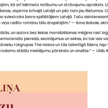
ojām, kā arī laikmeta notikumu un strāvojumu apraksts. Lā
šanas, vispirms brīvajā Latvijā un pēc tam jau Rietumos. 
s no sviestroka žanra spēlētājiem Latvijā. Taču visinteresan
o viņa radīto romānu tēlu drapērijām.” — Ilona Balode, akt
zās, un autors bez liekas moralizēšanas mēģina rast loģis
cionālo pieredzi, secinājumus un sekas, ko tas viss var iz
latviešu rokgrupas The Hobos un tās talantīgā līdera, te
damo atbilžu meklējumu pārskats un analīze.” — Uldis Ru