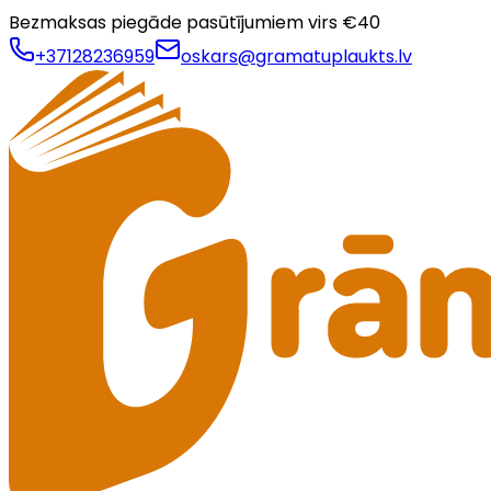
Bezmaksas piegāde pasūtījumiem virs €
40
+37128236959
oskars@gramatuplaukts.lv