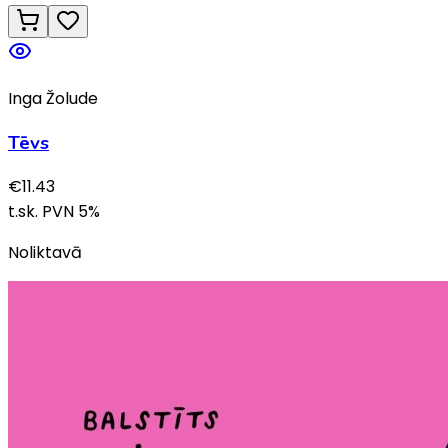
Inga Žolude
Tēvs
€
11.43
t.sk. PVN
5
%
Noliktavā