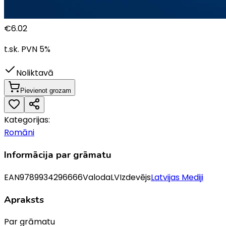
€
6.02
t.sk. PVN
5
%
Noliktavā
Pievienot grozam
Kategorijas:
Romāni
Informācija par grāmatu
EAN
9789934296666
Valoda
LV
Izdevējs
Latvijas Mediji
Apraksts
Par grāmatu