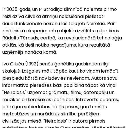
Ir 2035. gads, un P. Stradiņa slimnīcā nolemts pirmo
reizi dzīva cilvēka atmiņu nolasīšanai pielietot
daudzfunkcionālo neironu lasītāju jeb Neirolasi. Par
zinātniskā eksperimenta objektu izvēlēts miljardieris
Rūdolfs Tērauds, cerībā, ka revolucionārā tehnoloģija
atklās, kā tieši notika negadījums, kura rezultātā
uzņēmējs nonāca komā.
Ivo Giluča (1992) senču ģenētiku gadsimtiem ilgi
skalojuši Latgales māli, tāpēc kaut ko viņam iemācīt
piespiedu kārtā nav izdevies nevienam. Autors savu
informatīvo pieredzes bāzi papildina tāpat kā viņa
"Neirolasis" uzņemot grāmatu, filmu, datorspēļu un
mūzikas aizķerošākās īpatnības. Introverts būdams,
pēta gan sabiedrības labās puses, gan tumšās
metastāzes un norāda uz slimību perēkļiem
civilizācijas miesā. "Neirolasis" ir autora pirmais