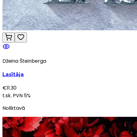
Džeina Šteinberga
Lasītāja
€
11.30
t.sk. PVN
5
%
Noliktavā