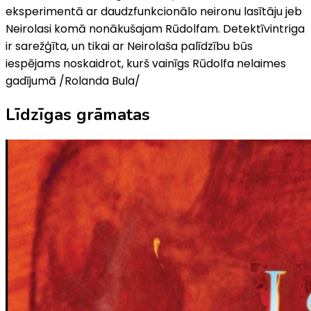
eksperimentā ar daudzfunkcionālo neironu lasītāju jeb
Neirolasi komā nonākušajam Rūdolfam. Detektīvintriga
ir sarežģīta, un tikai ar Neirolaša palīdzību būs
iespējams noskaidrot, kurš vainīgs Rūdolfa nelaimes
gadījumā /Rolanda Bula/
Līdzīgas grāmatas