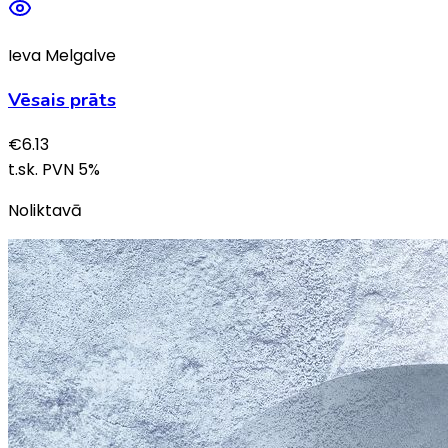
Ieva Melgalve
Vēsais prāts
€
6.13
t.sk. PVN
5
%
Noliktavā