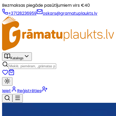
Bezmaksas piegāde pasūtījumiem virs €
40
+37128236959
oskars@gramatuplaukts.lv
Katalogs
Ieiet
Reģistrēties