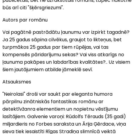
publicētais, bet ne uzrakstītais romāns, tāpēc nākotnē
būs arī citi "šķērsgriezumi".
Autors par romānu
Vai pagātnē pastrādātu ļaunumu var izpirkt tagadnē?
Ja 25 gadus sāpina cilvēkus, graujot to likteņus, bet
turpmākos 25 gadus par tiem rūpējas, vai tas
kompensēs pāridarījumu sekas? Vai viss atkarīgs no
ļaunuma pakāpes un labdarības kvalitātes?.. Uz visiem
šiem jautājumiem atbilde jāmeklē sevī.
Atsauksmes
"Neirolasi" droši var saukt par eleganta humora
pārpilnu zinātniskās fantastikas romānu ar
detektīvžanra elementiem un nopietnu vēstījumu
lasītājiem. Galvenie varoņi: Rūdolfs Tērauds (35 gadi)
miljardieris no Forbes saraksta un Ārija Ģērdace, viņa
sieva tiek iesaistīti Rīgas Stradiņa slimnīcā veiktā