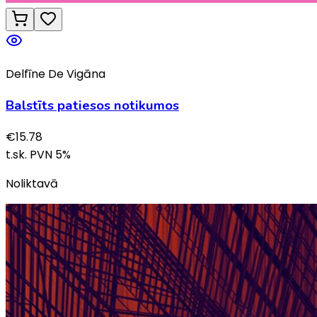
Delfīne De Vigāna
Balstīts patiesos notikumos
€
15.78
t.sk. PVN
5
%
Noliktavā