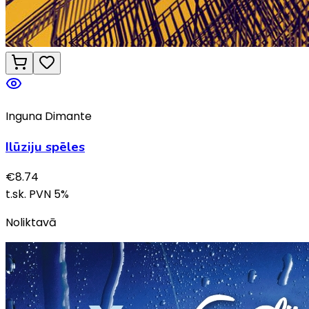
Inguna Dimante
Ilūziju spēles
€
8.74
t.sk. PVN
5
%
Noliktavā