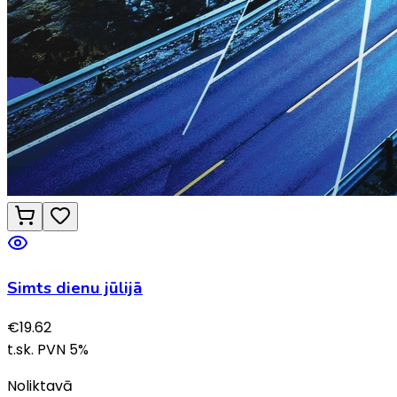
Simts dienu jūlijā
€
19.62
t.sk. PVN
5
%
Noliktavā