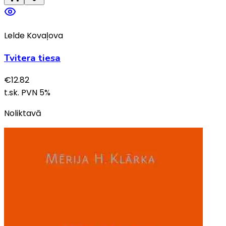
Lelde Kovaļova
Tvitera tiesa
€
12.82
t.sk. PVN
5
%
Noliktavā