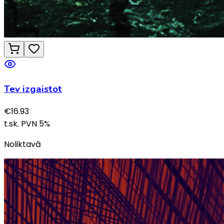
Tev izgaistot
€
16.93
t.sk. PVN
5
%
Noliktavā