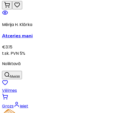
Mērija H. Klārka
Atceries mani
€
3.15
t.sk. PVN
5
%
Noliktavā
Meklēt
Vēlmes
Grozs
Ieiet