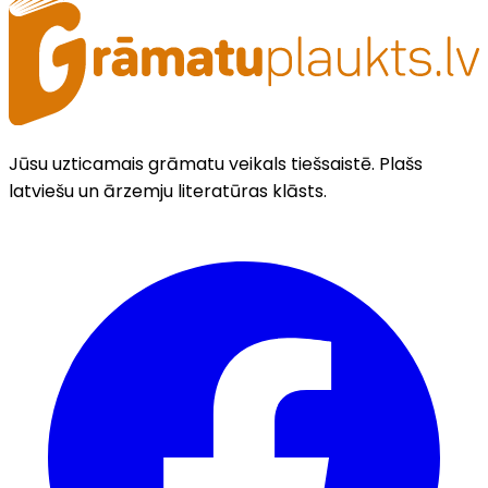
Jūsu uzticamais grāmatu veikals tiešsaistē. Plašs
latviešu un ārzemju literatūras klāsts.