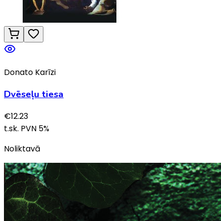
Donato Karīzi
Dvēseļu tiesa
€
12.23
t.sk. PVN
5
%
Noliktavā