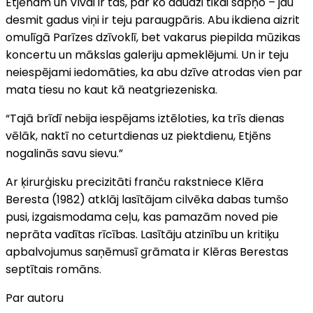
Etjēnam un Vivai ir tas, par ko daudzi tikai sapņo – jau
desmit gadus viņi ir teju paraugpāris. Abu ikdiena aizrit
omulīgā Parīzes dzīvoklī, bet vakarus piepilda mūzikas
koncertu un mākslas galeriju apmeklējumi. Un ir teju
neiespējami iedomāties, ka abu dzīve atrodas vien par
mata tiesu no kaut kā neatgriezeniska.
“Tajā brīdī nebija iespējams iztēloties, ka trīs dienas
vēlāk, naktī no ceturtdienas uz piektdienu, Etjēns
nogalinās savu sievu.”
Ar ķirurģisku precizitāti franču rakstniece Klēra
Beresta (1982) atklāj lasītājam cilvēka dabas tumšo
pusi, izgaismodama ceļu, kas pamazām noved pie
neprāta vadītas rīcības. Lasītāju atzinību un kritiķu
apbalvojumus saņēmusī grāmata ir Klēras Berestas
septītais romāns.
Par autoru