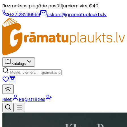
Bezmaksas piegāde pasūtījumiem virs €
40
+37128236959
oskars@gramatuplaukts.lv
Katalogs
Ieiet
Reģistrēties