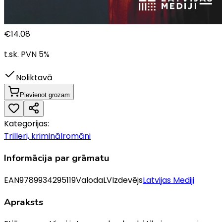
€
14.08
t.sk. PVN
5
%
Noliktavā
Pievienot grozam
Kategorijas:
Trilleri, kriminālromāni
Informācija par grāmatu
EAN
9789934295119
Valoda
LV
Izdevējs
Latvijas Mediji
Apraksts