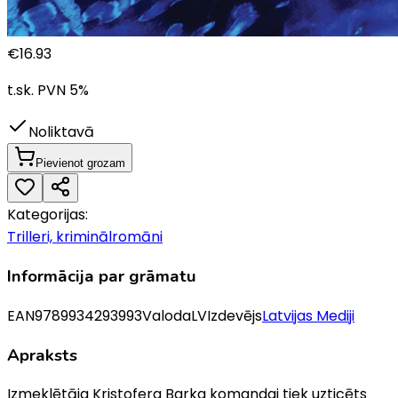
€
16.93
t.sk. PVN
5
%
Noliktavā
Pievienot grozam
Kategorijas:
Trilleri, kriminālromāni
Informācija par grāmatu
EAN
9789934293993
Valoda
LV
Izdevējs
Latvijas Mediji
Apraksts
Izmeklētāja Kristofera Barka komandai tiek uzticēts