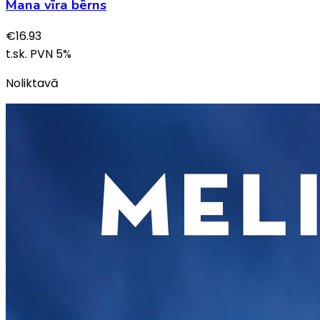
Mana vīra bērns
€
16.93
t.sk. PVN
5
%
Noliktavā