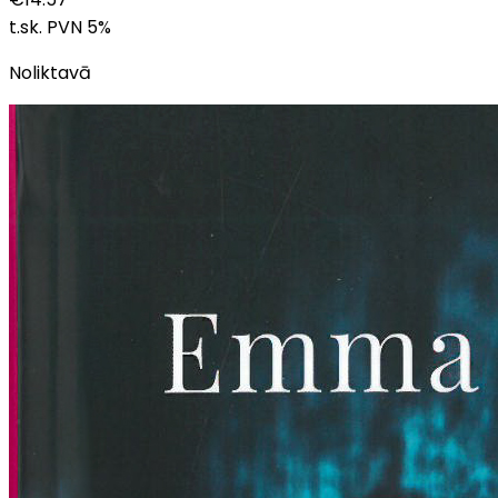
t.sk. PVN
5
%
Noliktavā