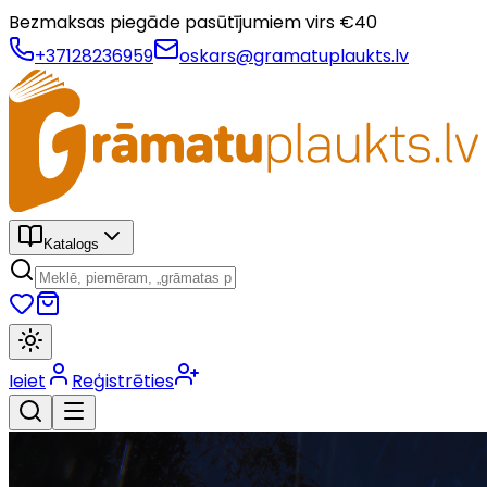
Bezmaksas piegāde pasūtījumiem virs €
40
+37128236959
oskars@gramatuplaukts.lv
Katalogs
Ieiet
Reģistrēties