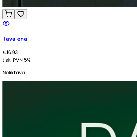
Tavā ēnā
€
16.93
t.sk. PVN
5
%
Noliktavā