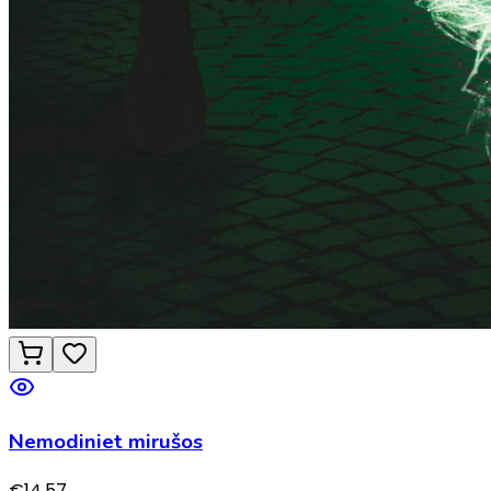
Nemodiniet mirušos
€
14.57