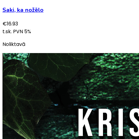
Saki, ka nožēlo
€
16.93
t.sk. PVN
5
%
Noliktavā