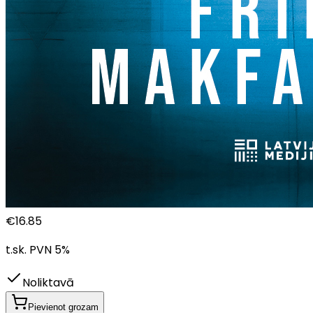
€
16.85
t.sk. PVN
5
%
Noliktavā
Pievienot grozam