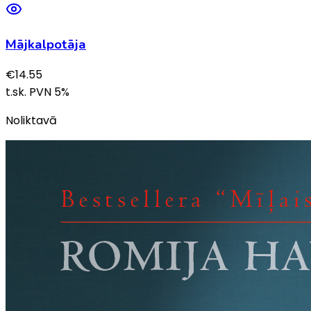
Mājkalpotāja
€
14.55
t.sk. PVN
5
%
Noliktavā