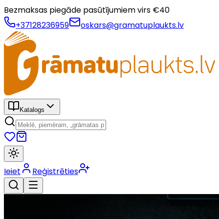
Bezmaksas piegāde pasūtījumiem virs €
40
+37128236959
oskars@gramatuplaukts.lv
Katalogs
Ieiet
Reģistrēties