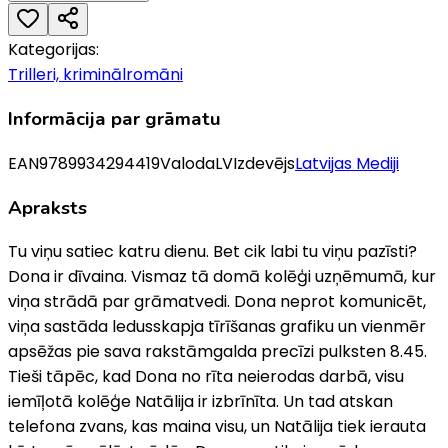
Kategorijas:
Trilleri, kriminālromāni
Informācija par grāmatu
EAN
9789934294419
Valoda
LV
Izdevējs
Latvijas Mediji
Apraksts
Tu viņu satiec katru dienu. Bet cik labi tu viņu pazīsti?
Dona ir dīvaina. Vismaz tā domā kolēģi uzņēmumā, kur
viņa strādā par grāmatvedi. Dona neprot komunicēt,
viņa sastāda ledusskapja tīrīšanas grafiku un vienmēr
apsēžas pie sava rakstāmgalda precīzi pulksten 8.45.
Tieši tāpēc, kad Dona no rīta neierodas darbā, visu
iemīļotā kolēģe Natālija ir izbrīnīta. Un tad atskan
telefona zvans, kas maina visu, un Natālija tiek ierauta