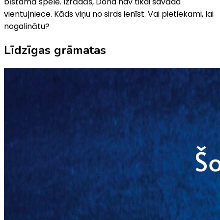
bīstamā spēlē. Izrādās, Dona nav tikai savāda
vientuļniece. Kāds viņu no sirds ienīst. Vai pietiekami, lai
nogalinātu?
Līdzīgas grāmatas