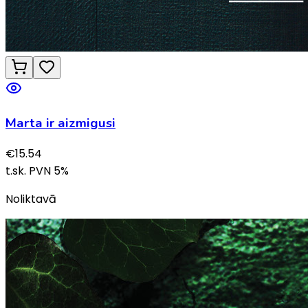
Marta ir aizmigusi
€
15.54
t.sk. PVN
5
%
Noliktavā