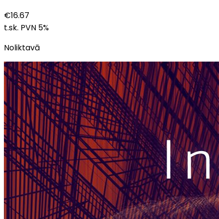
€
16.67
t.sk. PVN
5
%
Noliktavā