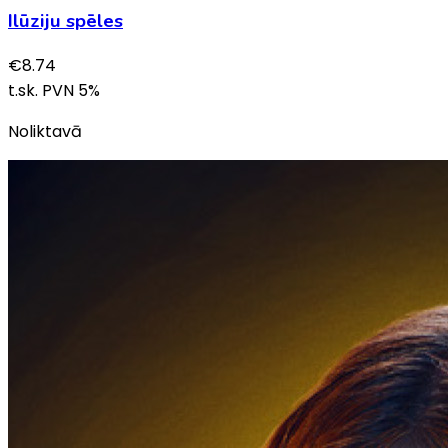
Ilūziju spēles
€
8.74
t.sk. PVN
5
%
Noliktavā