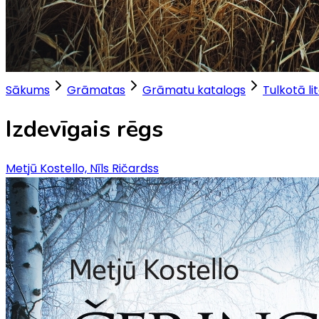
Sākums
Grāmatas
Grāmatu katalogs
Tulkotā li
Izdevīgais rēgs
Metjū Kostello, Nīls Ričardss