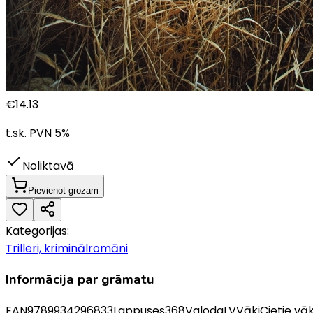
€
14.13
t.sk. PVN
5
%
Noliktavā
Pievienot grozam
Kategorijas:
Trilleri, kriminālromāni
Informācija par grāmatu
EAN
9789934296833
Lappuses
368
Valoda
LV
Vāki
Cietie vāk