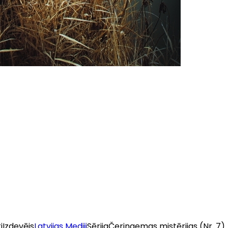
i
Izdevējs
Latvijas Mediji
Sērija
Čeringemas mistērijas
(Nr. 7)