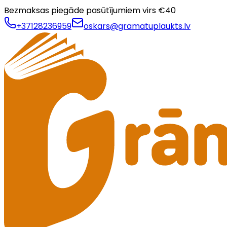
Bezmaksas piegāde pasūtījumiem virs €
40
+37128236959
oskars@gramatuplaukts.lv