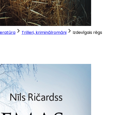
teratūra
Trilleri, kriminālromāni
Izdevīgais rēgs