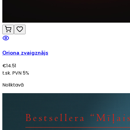
Oriona zvaigznājs
€
14.51
t.sk. PVN
5
%
Noliktavā