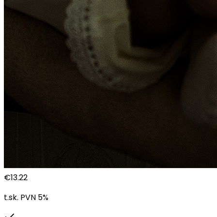
€
13.22
t.sk. PVN
5
%