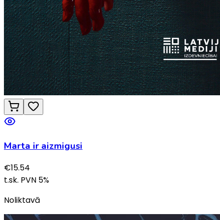
Marta ir aizmigusi
€
15.54
t.sk. PVN
5
%
Noliktavā