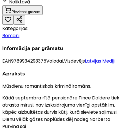
Noliktavā
Pievienot grozam
Kategorijas:
Romāni
Informācija par grāmatu
EAN
9789934293375
Valoda
LV
Izdevējs
Latvijas Mediji
Apraksts
Mūsdienu romantiskais kriminālromāns.
Kādā septembra rītā pensionāre Tince Daldere tiek
atrasta mirusi, nav izskaidrojuma vienīgi apstāklim,
kāpēc aizbultētas durvis kūtij, kurā sieviete saļimusi.
Dienu vēlāk gāzes noplūdes dēļ nodeg Norberta
Purviņa sai