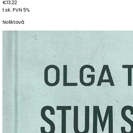
€
13.22
t.sk. PVN
5
%
Noliktavā