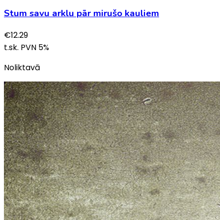
Stum savu arklu pār mirušo kauliem
€
12.29
t.sk. PVN
5
%
Noliktavā