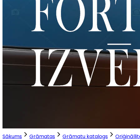
Sākums
Grāmatas
Grāmatu katalogs
Oriģinālli