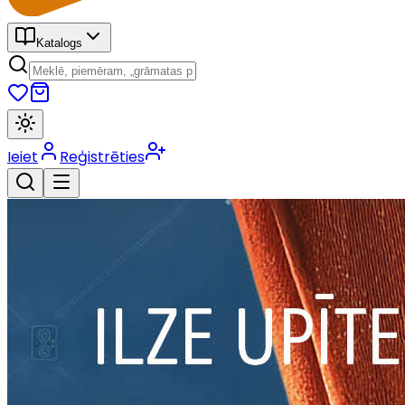
Katalogs
Ieiet
Reģistrēties