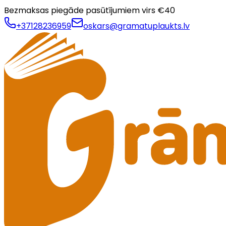
Bezmaksas piegāde pasūtījumiem virs €
40
+37128236959
oskars@gramatuplaukts.lv