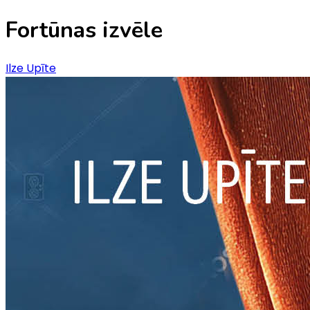
Fortūnas izvēle
Ilze Upīte