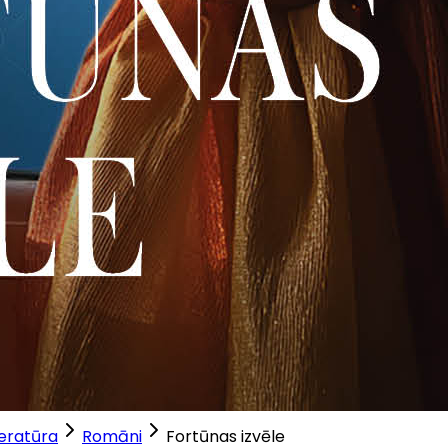
teratūra
Romāni
Fortūnas izvēle