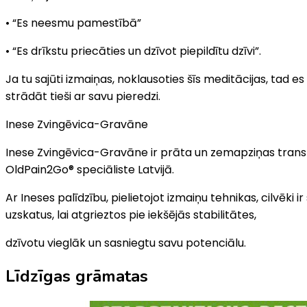
• “Es neesmu pamestībā”
• “Es drīkstu priecāties un dzīvot piepildītu dzīvi”.
Ja tu sajūti izmaiņas, noklausoties šīs meditācijas, tad 
strādāt tieši ar savu pieredzi.
Inese Zvingēvica-Gravāne
Inese Zvingēvica-Gravāne ir prāta un zemapziņas tran
OldPain2Go® speciāliste Latvijā.
Ar Ineses palīdzību, pielietojot izmaiņu tehnikas, cilvē
uzskatus, lai atgrieztos pie iekšējās stabilitātes,
dzīvotu vieglāk un sasniegtu savu potenciālu.
Līdzīgas grāmatas