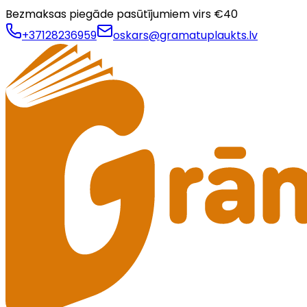
Bezmaksas piegāde pasūtījumiem virs €
40
+37128236959
oskars@gramatuplaukts.lv