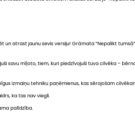
ēt un atrast jaunu sevis versiju! Grāmata “Nepalikt tumsā” 
juši savu mīļoto, tiem, kuri piedzīvojuši tuva cilvēka – b
gus izmaiņu tehniku paņēmienus, kas sērojošam cilvēkam va
drs, ka tas nav viegli.
jama palīdzība.