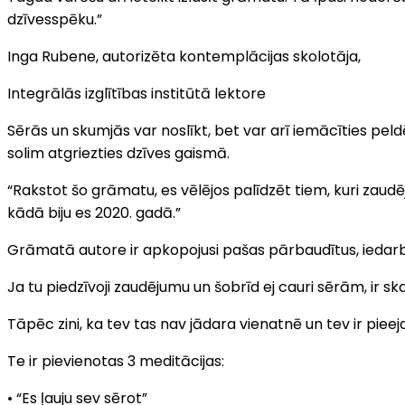
dzīvesspēku.”
Inga Rubene, autorizēta kontemplācijas skolotāja,
Integrālās izglītības institūtā lektore
Sērās un skumjās var noslīkt, bet var arī iemācīties peld
solim atgriezties dzīves gaismā.
“Rakstot šo grāmatu, es vēlējos palīdzēt tiem, kuri zaudē
kādā biju es 2020. gadā.”
Grāmatā autore ir apkopojusi pašas pārbaudītus, iedarbī
Ja tu piedzīvoji zaudējumu un šobrīd ej cauri sērām, ir skai
Tāpēc zini, ka tev tas nav jādara vienatnē un tev ir piee
Te ir pievienotas 3 meditācijas:
• “Es ļauju sev sērot”