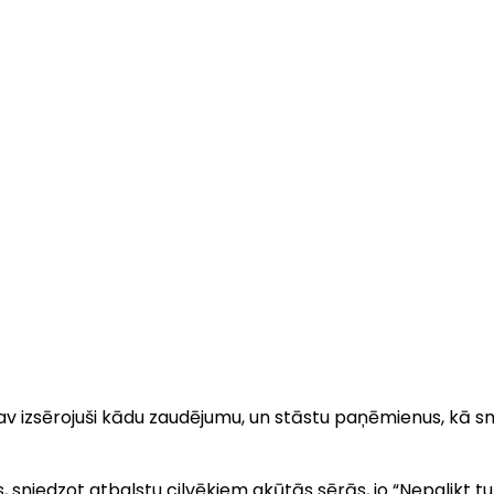
i nav izsērojuši kādu zaudējumu, un stāstu paņēmienus, k
rēs, sniedzot atbalstu cilvēkiem akūtās sērās, jo “Nepalik