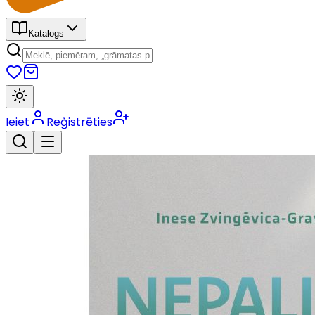
Katalogs
Ieiet
Reģistrēties