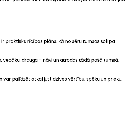
ir praktisks rīcības plāns, kā no sēru tumsas soli pa
ērna, vecāku, drauga – nāvi un atrodas tādā pašā tumsā,
r palīdzēt atkal just dzīves vērtību, spēku un prieku.