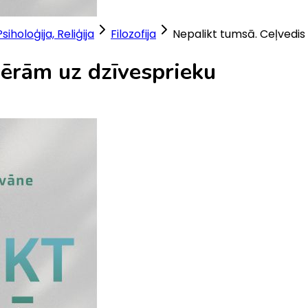
Psiholoģija, Reliģija
Filozofija
Nepalikt tumsā. Ceļvedis
sērām uz dzīvesprieku