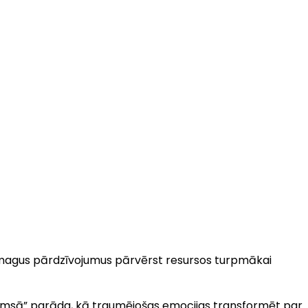
ā smagus pārdzīvojumus pārvērst resursos turpmākai
t tumsā” parāda, kā traumējošas emocijas transformēt par