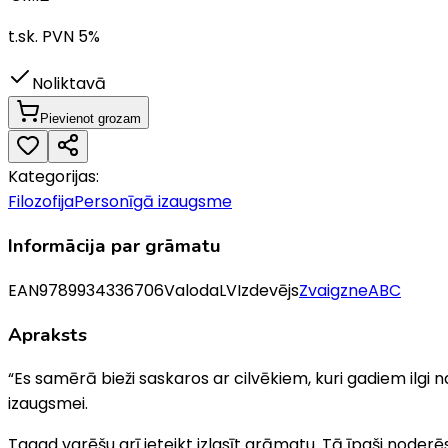
t.sk. PVN
5
%
Noliktavā
Pievienot grozam
Kategorijas:
Filozofija
Personīgā izaugsme
Informācija par grāmatu
EAN
9789934336706
Valoda
LV
Izdevējs
ZvaigzneABC
Apraksts
“Es samērā bieži saskaros ar cilvēkiem, kuri gadiem ilg
izaugsmei.
Tagad varēšu arī ieteikt izlasīt grāmatu. Tā īpaši node