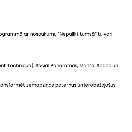
as programmā ar nosaukumu “Nepalikt tumsā” tu vari
nt Technique), Social Panoramas, Mental Space un
i, transformēt zemapziņas paternus un ierobežojošus