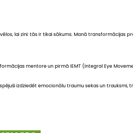
es vēlos, lai zini: tās ir tikai sākums. Manā transformācij
sformācijas mentore un pirmā IEMT (Integral Eye Moveme
ki ir spējuši izdziedēt emocionālu traumu sekas un trauksm