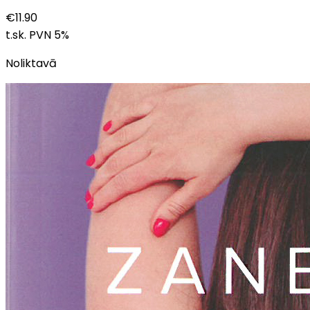
€
11.90
t.sk. PVN
5
%
Noliktavā