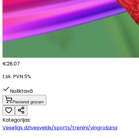
€
28.07
t.sk. PVN
5
%
Noliktavā
Pievienot grozam
Kategorijas:
Veselīgs dzīvesveids/sports/treniņi/vingrošana