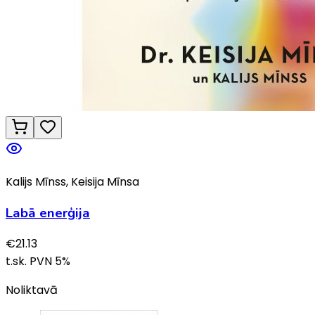
Kalijs Mīnss, Keisija Mīnsa
Labā enerģija
€
21.13
t.sk. PVN
5
%
Noliktavā