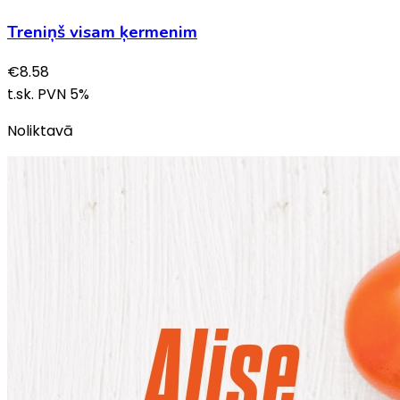
Treniņš visam ķermenim
€
8.58
t.sk. PVN
5
%
Noliktavā