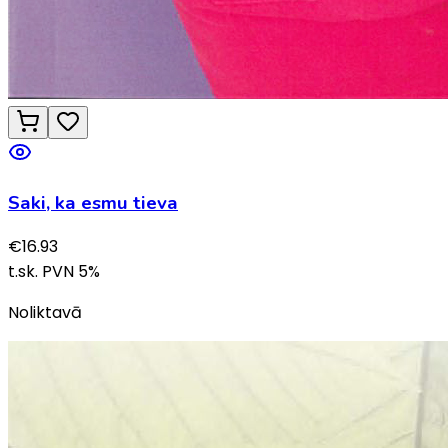
Saki, ka esmu tieva
€
16.93
t.sk. PVN
5
%
Noliktavā