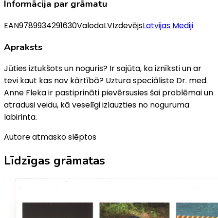
Informācija par grāmatu
EAN
9789934291630
Valoda
LV
Izdevējs
Latvijas Mediji
Apraksts
Jūties iztukšots un noguris? Ir sajūta, ka iznīksti un ar
tevi kaut kas nav kārtībā? Uztura speciāliste Dr. med.
Anne Fleka ir pastiprināti pievērsusies šai problēmai un
atradusi veidu, kā veselīgi izlauzties no noguruma
labirinta.
Autore atmasko slēptos
Līdzīgas grāmatas