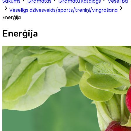
Sākums
Grāmatas
Grāmatu katalogs
Veselība
Veselīgs dzīvesveids/sports/treniņi/vingrošana
Enerģija
Enerģija