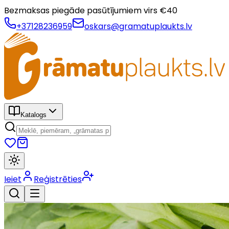
Bezmaksas piegāde pasūtījumiem virs €
40
+37128236959
oskars@gramatuplaukts.lv
Katalogs
Ieiet
Reģistrēties