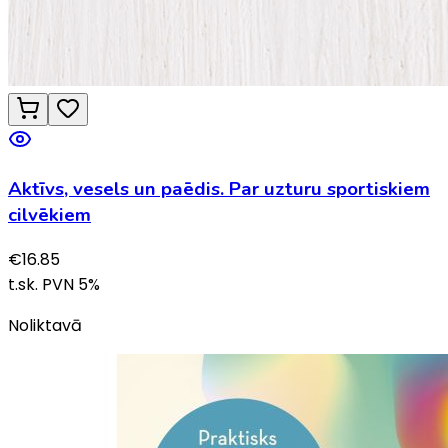
Aktīvs, vesels un paēdis. Par uzturu sportiskiem
cilvēkiem
€
16.85
t.sk. PVN
5
%
Noliktavā