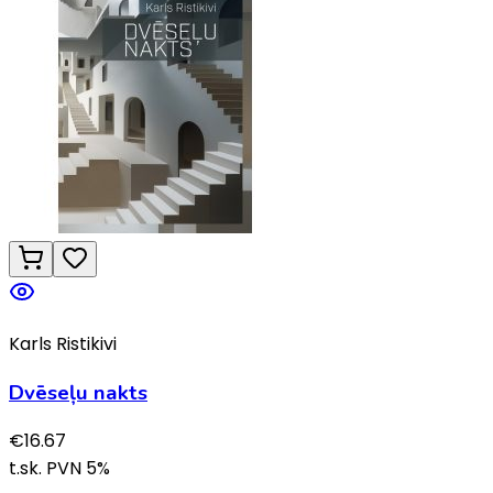
Karls Ristikivi
Dvēseļu nakts
€
16.67
t.sk. PVN
5
%