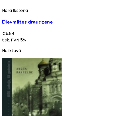
Nora Ikstena
Dievmātes draudzene
€
5.84
t.sk. PVN
5
%
Noliktavā