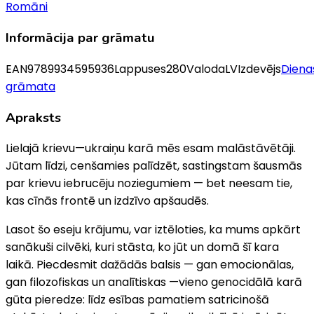
Romāni
Informācija par grāmatu
EAN
9789934595936
Lappuses
280
Valoda
LV
Izdevējs
Diena
grāmata
Apraksts
Lielajā krievu—ukraiņu karā mēs esam malāstāvētāji.
Jūtam līdzi, cenšamies palīdzēt, sastingstam šausmās
par krievu iebrucēju noziegumiem — bet neesam tie,
kas cīnās frontē un izdzīvo apšaudēs.
Lasot šo eseju krājumu, var iztēloties, ka mums apkārt
sanākuši cilvēki, kuri stāsta, ko jūt un domā šī kara
laikā. Piecdesmit dažādās balsis — gan emocionālas,
gan filozofiskas un analītiskas —vieno genocidālā karā
gūta pieredze: līdz esības pamatiem satricinošā