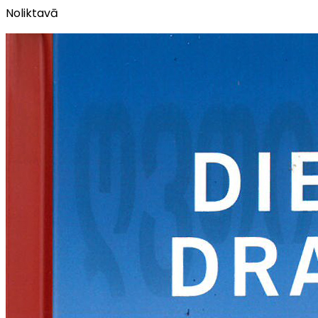
Noliktavā