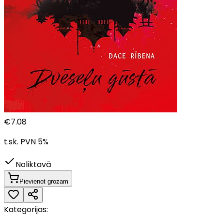
€
7.08
t.sk. PVN
5
%
Noliktavā
Pievienot grozam
Kategorijas: