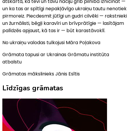
atskārta, ka tevi un tavu nāciju grib pilnībā iznīcināt —
un ka tas ar spītīgi nepakļāvīgo ukraiņu tautu nenotiek
pirmoreiz. Piecdesmit jūtīgi un gudri cilvēki — rakstnieki
un žurnālisti, bēgļi karavīri un brīvprātīgie — lasītājam
palīdzēs apjaust, kā tas ir — būt karastāvoklī.
No ukraiņu valodas tulkojusi Māra Poļakova
Grāmata tapusi ar Ukrainas Grāmatu institūta
atbalstu
Grāmatas mākslinieks Jānis Esītis
Līdzīgas grāmatas