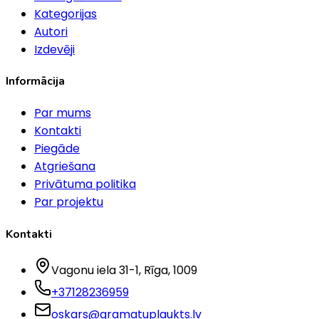
Kategorijas
Autori
Izdevēji
Informācija
Par mums
Kontakti
Piegāde
Atgriešana
Privātuma politika
Par projektu
Kontakti
Vagonu iela 31-1
, Rīga
, 1009
+37128236959
oskars@gramatuplaukts.lv