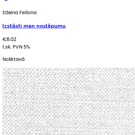
Džeina Fellona
Izstāsti man noslēpumu
€
8.02
t.sk. PVN
5
%
Noliktavā