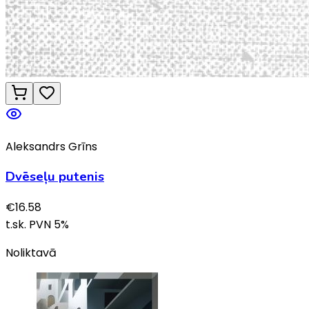
Aleksandrs Grīns
Dvēseļu putenis
€
16.58
t.sk. PVN
5
%
Noliktavā