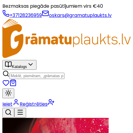
Bezmaksas piegāde pasūtījumiem virs €
40
+37128236959
oskars@gramatuplaukts.lv
Katalogs
Ieiet
Reģistrēties