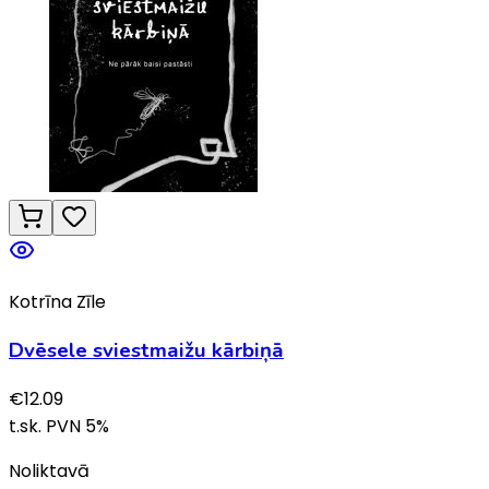
Kotrīna Zīle
Dvēsele sviestmaižu kārbiņā
€
12.09
t.sk. PVN
5
%
Noliktavā