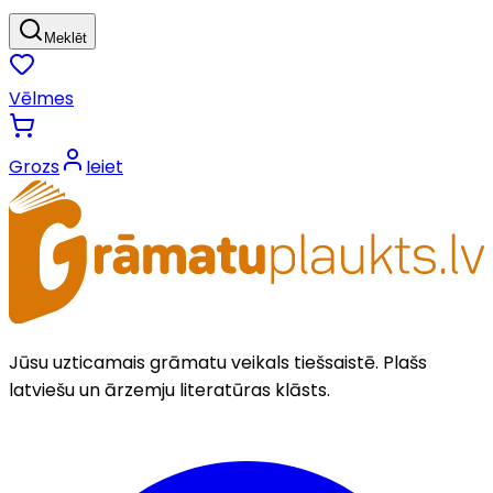
Meklēt
Vēlmes
Grozs
Ieiet
Jūsu uzticamais grāmatu veikals tiešsaistē. Plašs
latviešu un ārzemju literatūras klāsts.