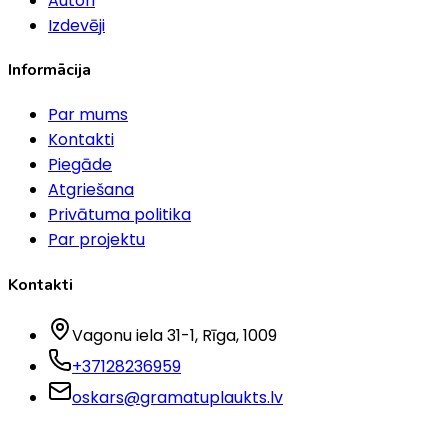
Autori
Izdevēji
Informācija
Par mums
Kontakti
Piegāde
Atgriešana
Privātuma politika
Par projektu
Kontakti
Vagonu iela 31-1
, Rīga
, 1009
+37128236959
oskars@gramatuplaukts.lv