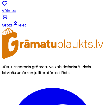
Vēlmes
Grozs
Ieiet
Jūsu uzticamais grāmatu veikals tiešsaistē. Plašs
latviešu un ārzemju literatūras klāsts.