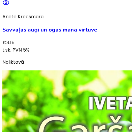
Anete Krecšmara
Savvaļas augi un ogas manā virtuvē
€
3.15
t.sk. PVN
5
%
Noliktavā