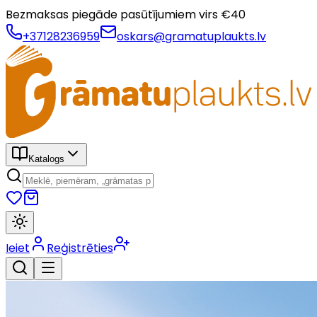
Bezmaksas piegāde pasūtījumiem virs €
40
+37128236959
oskars@gramatuplaukts.lv
Katalogs
Ieiet
Reģistrēties