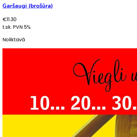
Garšaugi (brošūra)
€
11.30
t.sk. PVN
5
%
Noliktavā