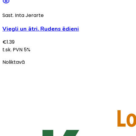
Sast. Inta Jerarte
Viegli un ātri. Rudens ēdieni
€
1.39
t.sk. PVN
5
%
Noliktavā