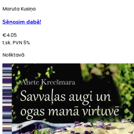
Maruta Kusiņa
Sēņosim dabā!
€
4.05
t.sk. PVN
5
%
Noliktavā