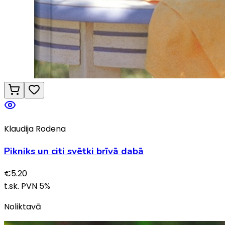
Klaudija Rodena
Pikniks un citi svētki brīvā dabā
€
5.20
t.sk. PVN
5
%
Noliktavā