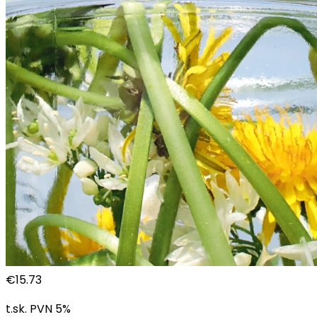
€
15.73
t.sk. PVN
5
%