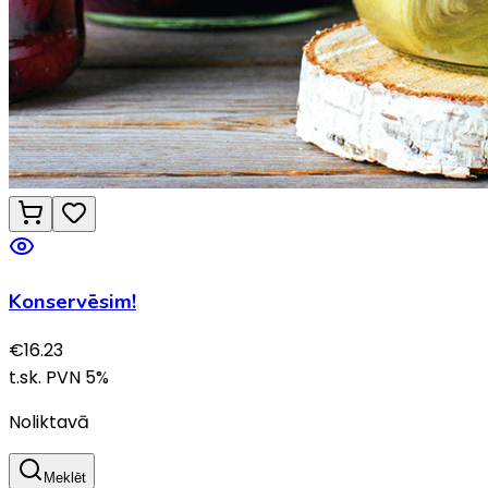
Konservēsim!
€
16.23
t.sk. PVN
5
%
Noliktavā
Meklēt