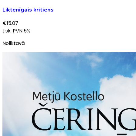
Liktenīgais kritiens
€
15.07
t.sk. PVN
5
%
Noliktavā