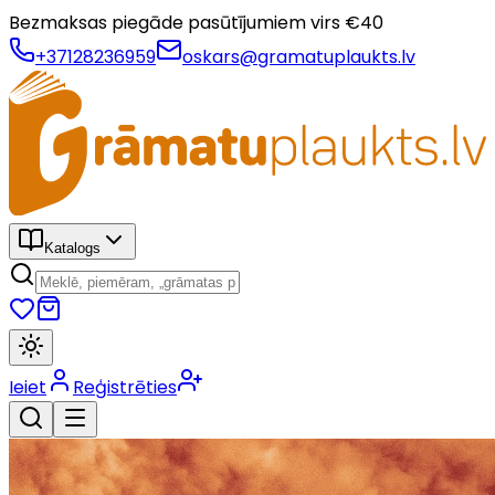
Bezmaksas piegāde pasūtījumiem virs €
40
+37128236959
oskars@gramatuplaukts.lv
Katalogs
Ieiet
Reģistrēties