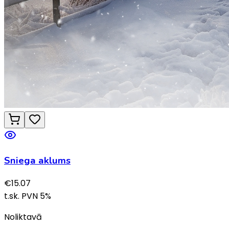
Sniega aklums
€
15.07
t.sk. PVN
5
%
Noliktavā