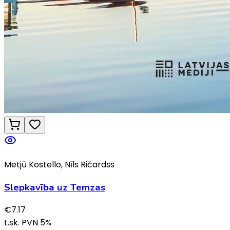
Metjū Kostello, Nīls Ričardss
Slepkavība uz Temzas
€
7.17
t.sk. PVN
5
%