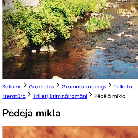
Sākums
Grāmatas
Grāmatu katalogs
Tulkotā
literatūra
Trilleri, kriminālromāni
Pēdējā mīkla
Pēdējā mīkla