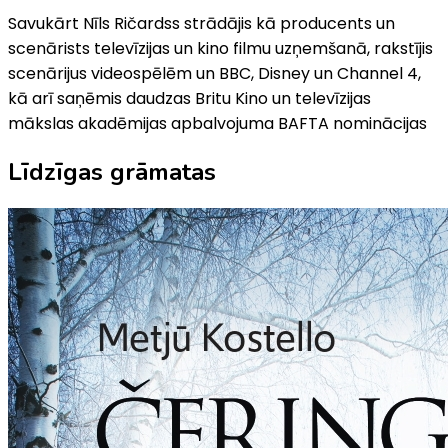
Savukārt Nīls Ričardss strādājis kā producents un
scenārists televīzijas un kino filmu uzņemšanā, rakstījis
scenārijus videospēlēm un BBC, Disney un Channel 4,
kā arī saņēmis daudzas Britu Kino un televīzijas
mākslas akadēmijas apbalvojuma BAFTA nominācijas
Līdzīgas grāmatas