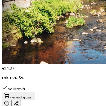
€
14.07
t.sk. PVN
5
%
Noliktavā
Pievienot grozam