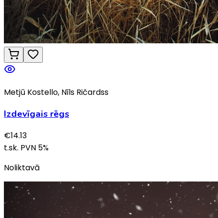
Metjū Kostello, Nīls Ričardss
Izdevīgais rēgs
€
14.13
t.sk. PVN
5
%
Noliktavā