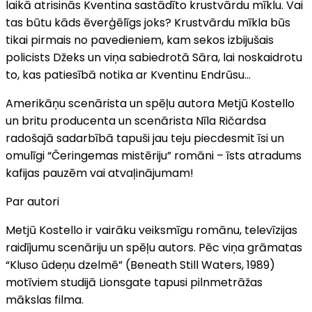
laikā atrisinās Kventina sastādīto krustvārdu mīklu. Vai
tas būtu kāds ēverģēlīgs joks? Krustvārdu mīkla būs
tikai pirmais no pavedieniem, kam sekos izbijušais
policists Džeks un viņa sabiedrotā Sāra, lai noskaidrotu
to, kas patiesībā notika ar Kventinu Endrūsu…
Amerikāņu scenārista un spēļu autora Metjū Kostello
un britu producenta un scenārista Nīla Ričardsa
radošajā sadarbībā tapuši jau teju piecdesmit īsi un
omulīgi “Čeringemas mistēriju” romāni – īsts atradums
kafijas pauzēm vai atvaļinājumam!
Par autori
Metjū Kostello ir vairāku veiksmīgu romānu, televīzijas
raidījumu scenāriju un spēļu autors. Pēc viņa grāmatas
“Kluso ūdeņu dzelmē” (Beneath Still Waters, 1989)
motīviem studijā Lionsgate tapusi pilnmetrāžas
mākslas filma.