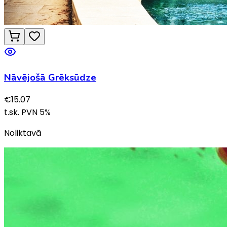
Nāvējošā Grēksūdze
€
15.07
t.sk. PVN
5
%
Noliktavā