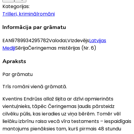
Kategorijas:
Trilleri, kriminālromāni
Informācija par grāmatu
EAN
9789934295782
Valoda
LV
Izdevējs
Latvijas
Mediji
Sērija
Čeringemas mistērijas
(Nr. 6)
Apraksts
Par grāmatu
Trīs romāni vienā grāmatā.
Kventins Endrūss allaž šķita ar dzīvi apmierināts
vientuļnieks, tāpēc Čeringemas ļaudis pārsteidz
cilvēku pūlis, kas ieradies uz viņa bērēm. Tomēr vēl
lielāku izbrīnu raisa vecā vīra testaments – iespaidīgais
mantojums pienāksies tam, kurš pirmais 48 stundu