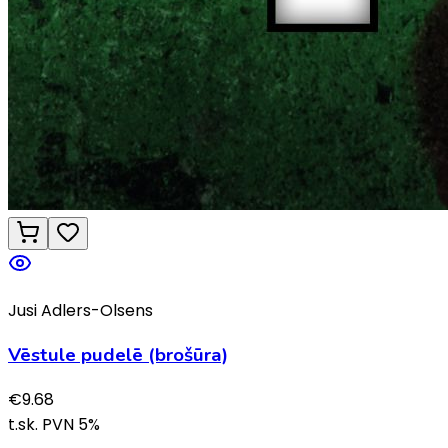
Jusi Adlers-Olsens
Vēstule pudelē (brošūra)
€
9.68
t.sk. PVN
5
%