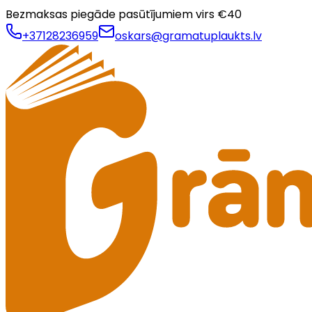
Bezmaksas piegāde pasūtījumiem virs €
40
+37128236959
oskars@gramatuplaukts.lv