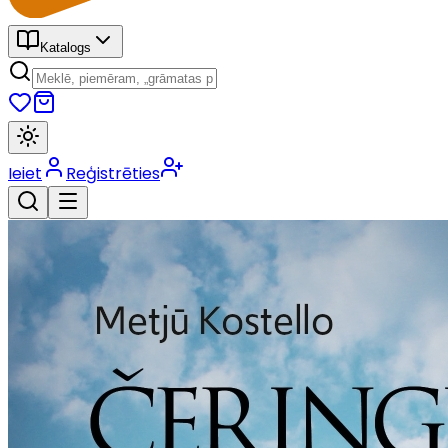
Katalogs
Ieiet
Reģistrēties