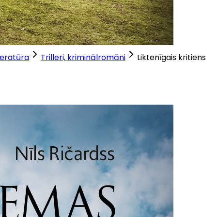
teratūra
Trilleri, kriminālromāni
Liktenīgais kritiens