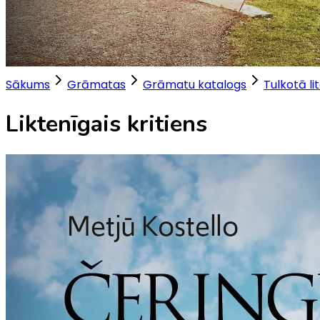
Sākums
Grāmatas
Grāmatu katalogs
Tulkotā li
Liktenīgais kritiens