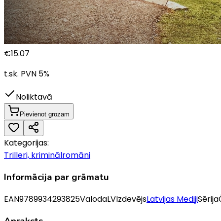
€
15.07
t.sk. PVN
5
%
Noliktavā
Pievienot grozam
Kategorijas:
Trilleri, kriminālromāni
Informācija par grāmatu
EAN
9789934293825
Valoda
LV
Izdevējs
Latvijas Mediji
Sērija
Apraksts