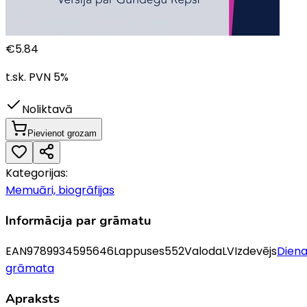
€
5.84
t.sk. PVN
5
%
Noliktavā
Pievienot grozam
Kategorijas:
Memuāri, biogrāfijas
Informācija par grāmatu
EAN
9789934595646
Lappuses
552
Valoda
LV
Izdevējs
Dien
grāmata
Apraksts