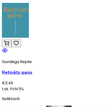
Gundega Repše
Retināts gaiss
€
3.49
t.sk. PVN
5
%
Noliktavā