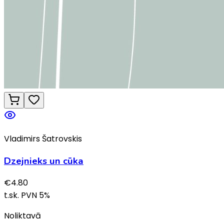
Vladimirs Šatrovskis
Dzejnieks un cūka
€
4.80
t.sk. PVN
5
%
Noliktavā