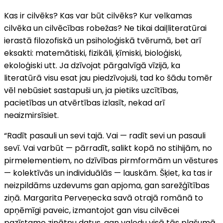
Kas ir cilvēks? Kas var būt cilvēks? Kur velkamas
cilvēka un cilvēcības robežas? Ne tikai daiļliteratūrai
ierastā filozofiskā un psiholoģiskā tvērumā, bet arī
eksakti: matemātiski, fizikāli, ķīmiski, bioloģiski,
ekoloģiski utt. Ja dzīvojat pārgalvīgā vīzijā, ka
literatūrā visu esat jau piedzīvojuši, tad ko šādu tomēr
vēl nebūsiet sastapuši un, ja pietiks uzcītības,
pacietības un atvērtības izlasīt, nekad arī
neaizmirsīsiet.
“Radīt pasauli un sevi tajā. Vai — radīt sevi un pasauli
sevī. Vai varbūt — pārradīt, salikt kopā no stihijām, no
pirmelementiem, no dzīvības pirmformām un vēstures
— kolektīvās un individuālās — lauskām. Šķiet, ka tas ir
neizpildāms uzdevums gan apjoma, gan sarežģītības
ziņā. Margarita Perveņecka savā otrajā romānā to
apņēmīgi paveic, izmantojot gan visu cilvēcei
pazīstamo zinātņu datus, gan valodu visā tās plašumā