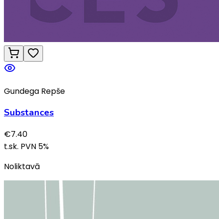
Gundega Repše
Substances
€
7.40
t.sk. PVN
5
%
Noliktavā