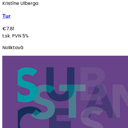
Kristīne Ulberga
Tur
€
7.81
t.sk. PVN
5
%
Noliktavā