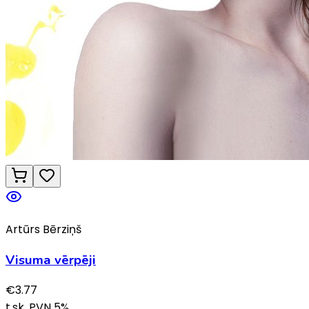
Artūrs Bērziņš
Visuma vērpēji
€
3.77
t.sk. PVN
5
%