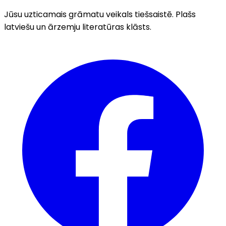
Jūsu uzticamais grāmatu veikals tiešsaistē. Plašs
latviešu un ārzemju literatūras klāsts.