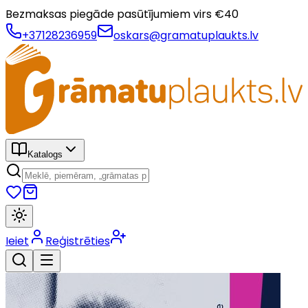
Bezmaksas piegāde pasūtījumiem virs €
40
+37128236959
oskars@gramatuplaukts.lv
Katalogs
Ieiet
Reģistrēties