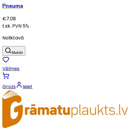
Pneuma
€
7.08
t.sk. PVN
5
%
Noliktavā
Meklēt
Vēlmes
Grozs
Ieiet