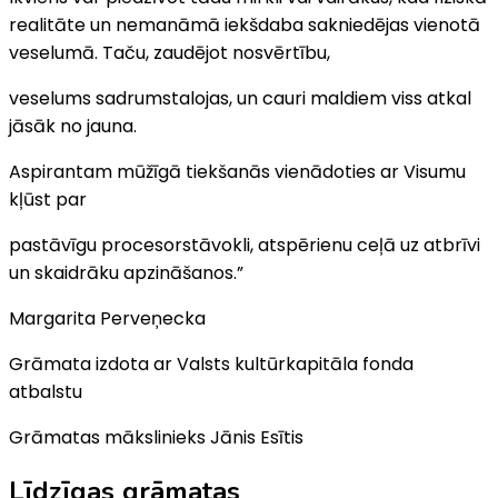
realitāte un nemanāmā iekšdaba sakniedējas vienotā
veselumā. Taču, zaudējot nosvērtību,
veselums sadrumstalojas, un cauri maldiem viss atkal
jāsāk no jauna.
Aspirantam mūžīgā tiekšanās vienādoties ar Visumu
kļūst par
pastāvīgu procesorstāvokli, atspērienu ceļā uz atbrīvi
un skaidrāku apzināšanos.”
Margarita Perveņecka
Grāmata izdota ar Valsts kultūrkapitāla fonda
atbalstu
Grāmatas mākslinieks Jānis Esītis
Līdzīgas grāmatas