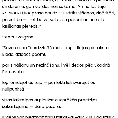
un dziļumā, gan vārdos neizsakāmo. Arī no lasītāja
ASPIRANTŪRA prasa daudz — uzdrīkstēšanos, zinātkāri,
pacietību —, bet balvā sola visu pasauli un unikālu
lasīšanas pieredzi.”
Vents Zvaigzne
“Savas esamības izzināšanas ekspedīcijas pierakstu
kladē, dziedot poēmu
par zināšanu un nezināšanu, kvēli tiecos pēc Skaidrā
Pirmavota.
Iegremdējoties tajā — perfekti līdzsvarojoties
nullpunktā —
visas laiktelpas atplaukst augstākās precīzijas
sakārtojumā — daiļā puzurā.
Ikviens var piedzīvot tādu mirkli vai vairākus, kad fiziskā