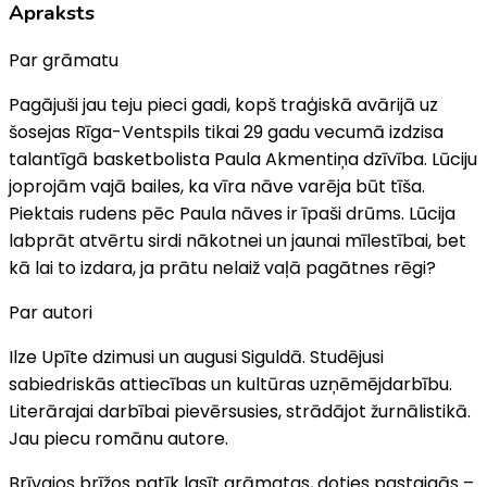
Apraksts
Par grāmatu
Pagājuši jau teju pieci gadi, kopš traģiskā avārijā uz
šosejas Rīga-Ventspils tikai 29 gadu vecumā izdzisa
talantīgā basketbolista Paula Akmentiņa dzīvība. Lūciju
joprojām vajā bailes, ka vīra nāve varēja būt tīša.
Piektais rudens pēc Paula nāves ir īpaši drūms. Lūcija
labprāt atvērtu sirdi nākotnei un jaunai mīlestībai, bet
kā lai to izdara, ja prātu nelaiž vaļā pagātnes rēgi?
Par autori
Ilze Upīte dzimusi un augusi Siguldā. Studējusi
sabiedriskās attiecības un kultūras uzņēmējdarbību.
Literārajai darbībai pievērsusies, strādājot žurnālistikā.
Jau piecu romānu autore.
Brīvajos brīžos patīk lasīt grāmatas, doties pastaigās –