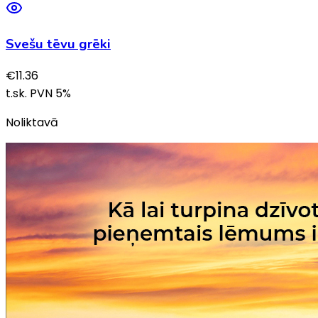
Svešu tēvu grēki
€
11.36
t.sk. PVN
5
%
Noliktavā