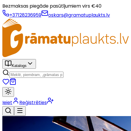
Bezmaksas piegāde pasūtījumiem virs €
40
+37128236959
oskars@gramatuplaukts.lv
Katalogs
Ieiet
Reģistrēties