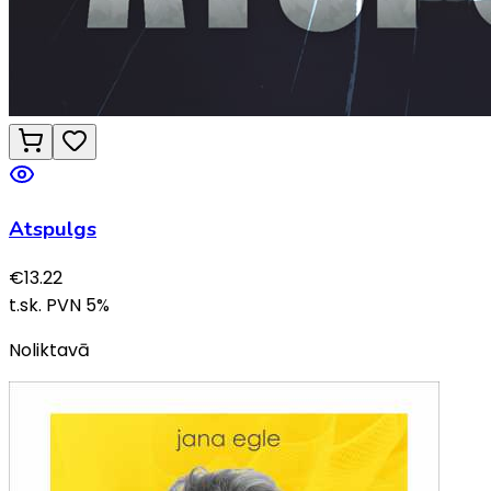
Atspulgs
€
13.22
t.sk. PVN
5
%
Noliktavā