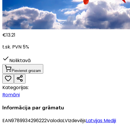
€
13.21
t.sk. PVN
5
%
Noliktavā
Pievienot grozam
Kategorijas:
Romāni
Informācija par grāmatu
EAN
9789934296222
Valoda
LV
Izdevējs
Latvijas Mediji