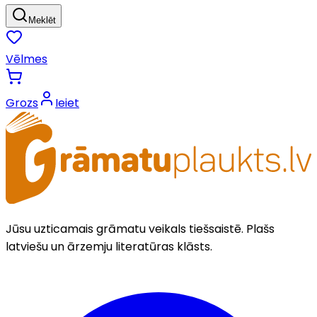
Meklēt
Vēlmes
Grozs
Ieiet
Jūsu uzticamais grāmatu veikals tiešsaistē. Plašs
latviešu un ārzemju literatūras klāsts.