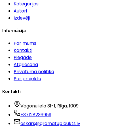
Kategorijas
Autori
Izdevēji
Informācija
Par mums
Kontakti
Piegāde
Atgriešana
Privātuma politika
Par projektu
Kontakti
Vagonu iela 31-1
, Rīga
, 1009
+37128236959
oskars@gramatuplaukts.lv