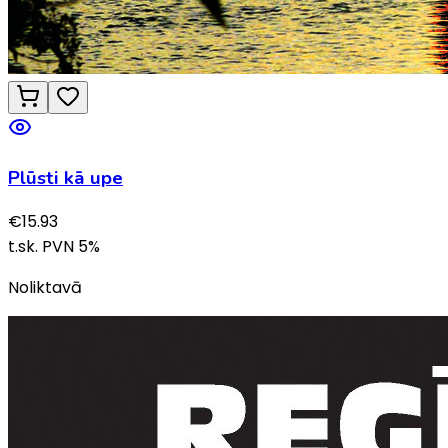
Plūsti kā upe
€
15.93
t.sk. PVN
5
%
Noliktavā