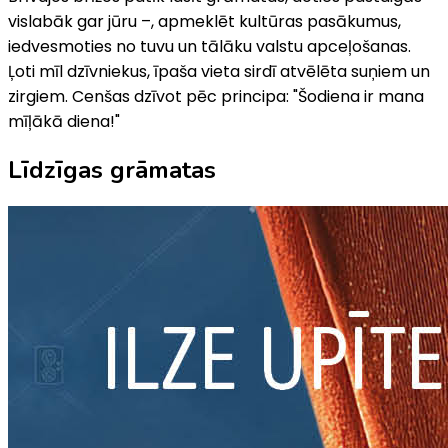
vislabāk gar jūru –, apmeklēt kultūras pasākumus,
iedvesmoties no tuvu un tālāku valstu apceļošanas.
Ļoti mīl dzīvniekus, īpaša vieta sirdī atvēlēta suņiem un
zirgiem. Cenšas dzīvot pēc principa: "Šodiena ir mana
mīļākā diena!"
Līdzīgas grāmatas