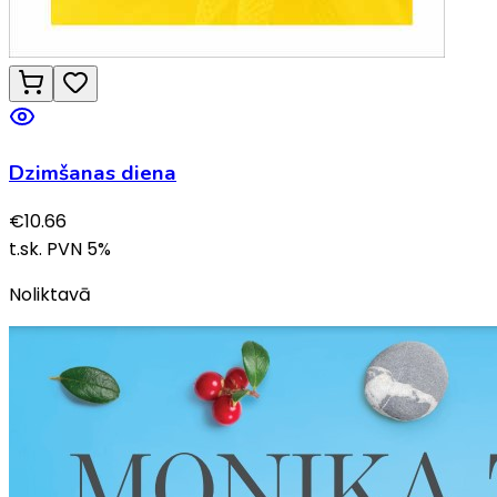
Dzimšanas diena
€
10.66
t.sk. PVN
5
%
Noliktavā