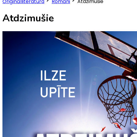
Oriģinālliteratūra
Romāni
Atdzimušie
Atdzimušie