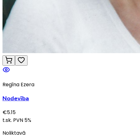
Regīna Ezera
Nodevība
€
5.15
t.sk. PVN
5
%
Noliktavā