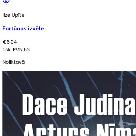
Ilze Upīte
Fortūnas izvēle
€
6.04
t.sk. PVN
5
%
Noliktavā