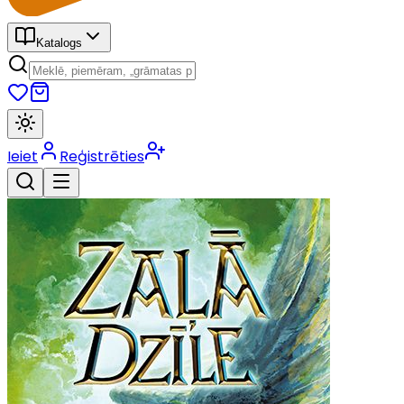
Katalogs
Ieiet
Reģistrēties