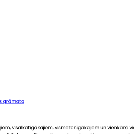
s grāmata
kajiem, visalkatīgākajiem, vismežonīgākajiem un vienkārši