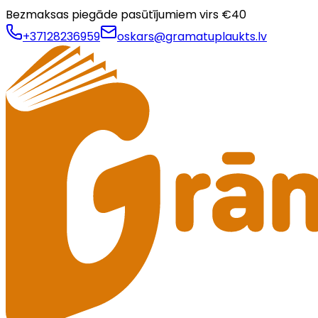
Bezmaksas piegāde pasūtījumiem virs €
40
+37128236959
oskars@gramatuplaukts.lv