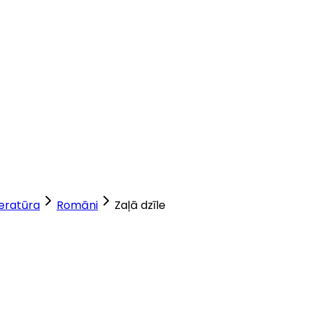
teratūra
Romāni
Zaļā dzīle