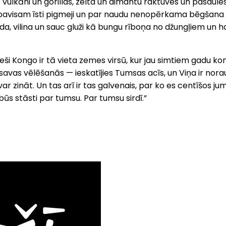
āni un gorillas, zelta un dimantu raktuves un pasaules vis
visam īsti pigmeji un par naudu nenopērkama bēgšana no 
ida, vilina un sauc gluži kā bungu rīboņa no džungļiem un
, ka tieši Kongo ir tā vieta zemes virsū, kur jau simtiem gadu 
savas vēlēšanās — ieskatījies Tumsas acīs, un Viņa ir noraud
 zināt. Un tas arī ir tas galvenais, par ko es centīšos jum
 būs stāsti par tumsu. Par tumsu sirdī.”