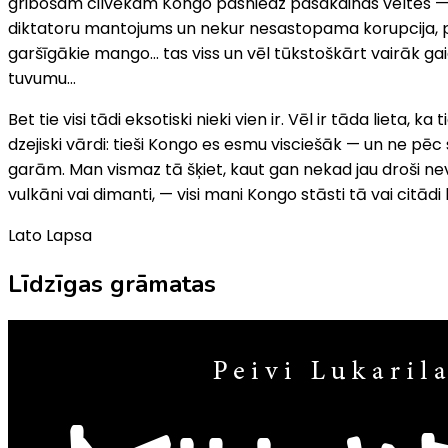
gribošam cilvēkam Kongo pasniedz pasakainas veltes — vulk
diktatoru mantojums un nekur nesastopama korupcija, pa
garšīgākie mango… tas viss un vēl tūkstoškārt vairāk ga
tuvumu…
Bet tie visi tādi eksotiski nieki vien ir. Vēl ir tāda lieta
dzejiski vārdi: tieši Kongo es esmu visciešāk — un ne pēc 
garām. Man vismaz tā šķiet, kaut gan nekad jau droši nevar
vulkāni vai dimanti, — visi mani Kongo stāsti tā vai citādi
Lato Lapsa
Līdzīgas grāmatas