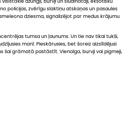
īstākie džungļi, burvji un sludinātāji, eksotisku
policijas, zvērīgu slaktiņu atskaņas un pasaules
 hameleona dziesma, signalizējot par medus krājumu
koncentrējas tumsa un ļaunums. Un tie nav tikai tukši,
zījusies manī. Pieskārusies, bet šoreiz aizslīdējusi
s šai grāmatā pastāstīt. Vienalga, burvji vai pigmeji,