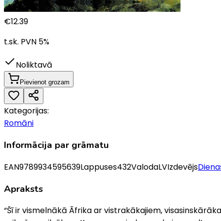
€
12.39
t.sk. PVN
5
%
Noliktavā
Pievienot grozam
Kategorijas:
Romāni
Informācija par grāmatu
EAN
9789934595639
Lappuses
432
Valoda
LV
Izdevējs
Diena
Apraksts
“Šī ir vismelnākā Āfrika ar vistrakākajiem, visasinskārā