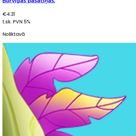
Burvīgas pasaciņas.
€
4.31
t.sk. PVN
5
%
Noliktavā