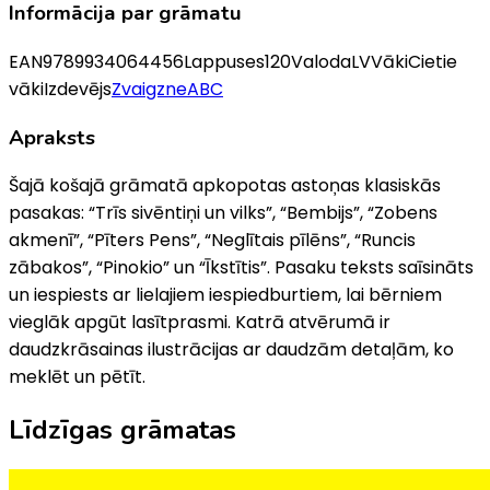
Informācija par grāmatu
EAN
9789934064456
Lappuses
120
Valoda
LV
Vāki
Cietie
vāki
Izdevējs
ZvaigzneABC
Apraksts
Šajā košajā grāmatā apkopotas astoņas klasiskās
pasakas: “Trīs sivēntiņi un vilks”, “Bembijs”, “Zobens
akmenī”, “Pīters Pens”, “Neglītais pīlēns”, “Runcis
zābakos”, “Pinokio” un “Īkstītis”. Pasaku teksts saīsināts
un iespiests ar lielajiem iespiedburtiem, lai bērniem
vieglāk apgūt lasītprasmi. Katrā atvērumā ir
daudzkrāsainas ilustrācijas ar daudzām detaļām, ko
meklēt un pētīt.
Līdzīgas grāmatas