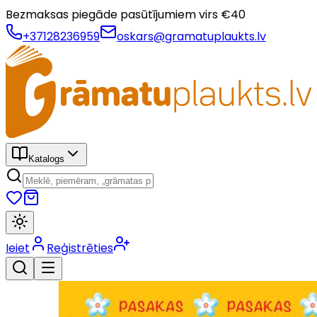
Bezmaksas piegāde pasūtījumiem virs €
40
+37128236959
oskars@gramatuplaukts.lv
Katalogs
Ieiet
Reģistrēties