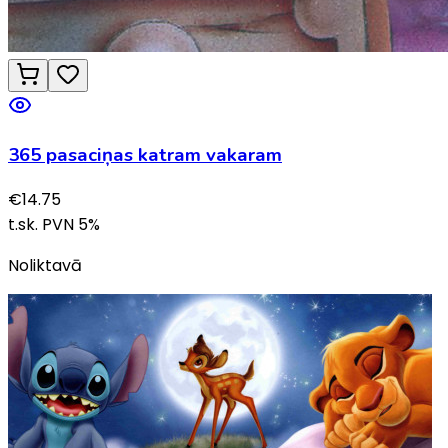
365 pasaciņas katram vakaram
€
14.75
t.sk. PVN
5
%
Noliktavā