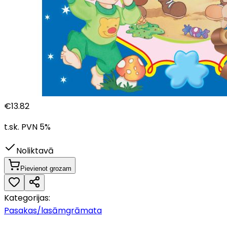
€
13.82
t.sk. PVN
5
%
Noliktavā
Pievienot grozam
Kategorijas:
Pasakas/lasāmgrāmata