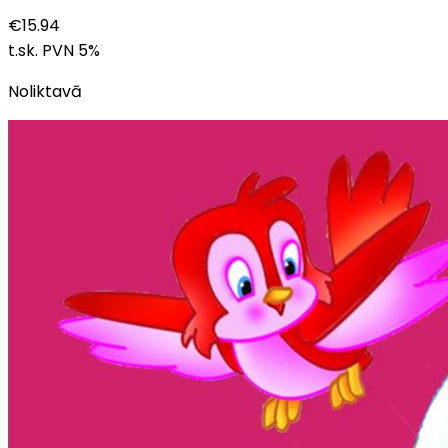
€
15.94
t.sk. PVN
5
%
Noliktavā