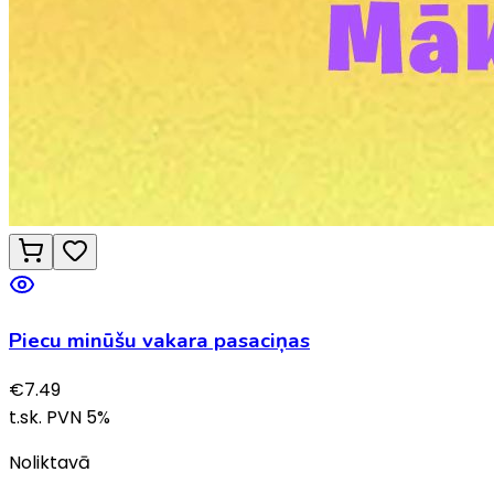
Piecu minūšu vakara pasaciņas
€
7.49
t.sk. PVN
5
%
Noliktavā