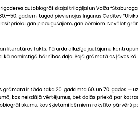
s Brigaderes autobiogrāfiskajai triloģijai un Valža “Stabur
mta 30.—50. gadiem, tagad pievienojas Ingunas Cepītes “Ulsi
lasītprieku gan pieaugušajiem, gan bērniem. Novēlot grām
literatūras fakts. Tā urda allažīgo jautājumu kontrapunkt
dzīvei kā nemirstīgā bērnības daļa. Šajā grāmatā es ļāvos k
ītes grāmata ir tāda taka 20. gadsimta 60. un 70. gados —
umā, kas neizdāļā vērtējumus, bet dalās priekā par katras
obiogrāfiskumu, kas šķietami bērniem rakstīto pārvērš 