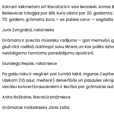
Katram laikmetam arī literatūrā ir savi liecinieki. Anna
Belševicas triloģijai par Billi, kura vēsta par 20. gadsi
70. gadiem, grāmata, kura — es patiesi ceru! — sagādās 
Juris Zvirgzdiņš, rakstnieks
Grāmata ir precīzs mūslaiku radījums — gan memuāri, gan 
gluži citā radībā, izdzīvojot savu likteni, un kas paliks 
neizbēgamo tamtamu paredzējumu apvārsnī.
Gundega Repše, rakstniece
Pa gaišu taku ir viegli iet pat tumšā laikā. Ingunas Cep
Ulsikam (tā sauc meiteni!) delverībās un pasaules vēroj
vecāku koncertbraucieniem ir liecība par grāmatas aut
Anita Rožkalne, literatūrzinātniece
Grāmatas mākslinieks Jānis Esītis