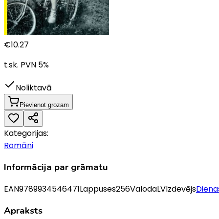
€
10.27
t.sk. PVN
5
%
Noliktavā
Pievienot grozam
Kategorijas:
Romāni
Informācija par grāmatu
EAN
9789934546471
Lappuses
256
Valoda
LV
Izdevējs
Diena
Apraksts