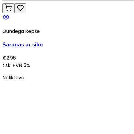
Gundega Repše
Sarunas ar sīko
€
2.96
t.sk. PVN
5
%
Noliktavā