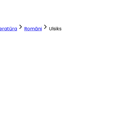
teratūra
Romāni
Ulsiks