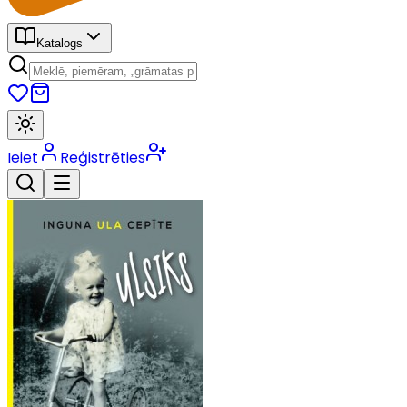
Katalogs
Ieiet
Reģistrēties