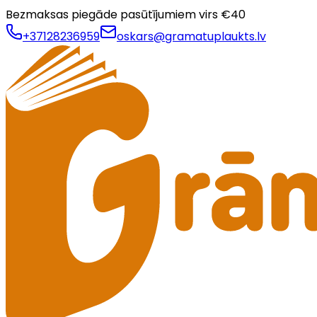
Bezmaksas piegāde pasūtījumiem virs €
40
+37128236959
oskars@gramatuplaukts.lv