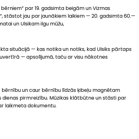
aga bērniem” par 19. gadsimta beigām un Vizmas
ks”, stāstot jau par jaunākiem laikiem — 20. gadsimta 60.—
atai un Ulsikam ilgu mūžu,
a situācijā — kas notika un notiks, kad Ulsiks pārtaps
ā uvertīrā — apsolījumā, taču ar visu nākotnes
 uz bērnību un caur bērnību līdzās ķibeļu magnētam
 dienas pirmreizību. Mūzikas klātbūtne un stāsti par
par laikmeta dokumentu.