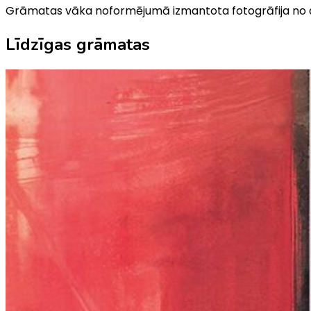
Grāmatas vāka noformējumā izmantota fotogrāfija no 
Līdzīgas grāmatas