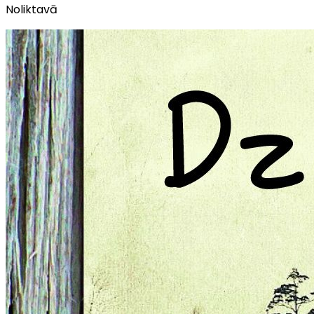
Noliktavā