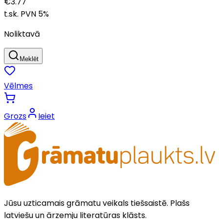
€
3.77
t.sk. PVN
5
%
Noliktavā
Meklēt
Vēlmes
Grozs
Ieiet
Jūsu uzticamais grāmatu veikals tiešsaistē. Plašs
latviešu un ārzemju literatūras klāsts.