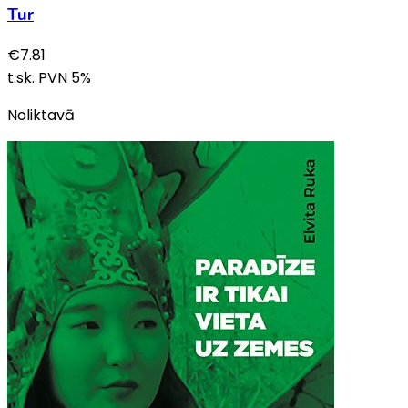
Tur
€
7.81
t.sk. PVN
5
%
Noliktavā