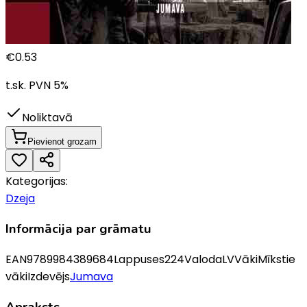
€
0.53
t.sk. PVN
5
%
Noliktavā
Pievienot grozam
Kategorijas:
Dzeja
Informācija par grāmatu
EAN
9789984389684
Lappuses
224
Valoda
LV
Vāki
Mīkstie
vāki
Izdevējs
Jumava
Apraksts