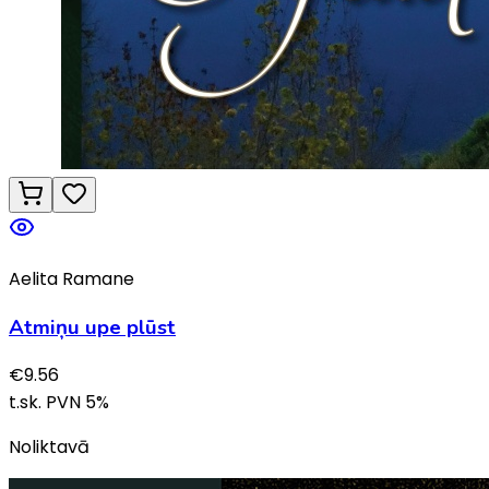
Aelita Ramane
Atmiņu upe plūst
€
9.56
t.sk. PVN
5
%
Noliktavā