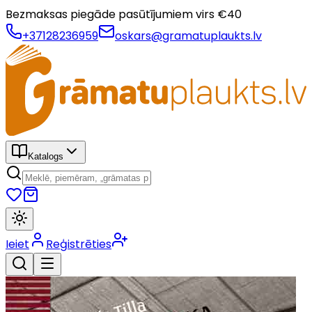
Bezmaksas piegāde pasūtījumiem virs €
40
+37128236959
oskars@gramatuplaukts.lv
Katalogs
Ieiet
Reģistrēties