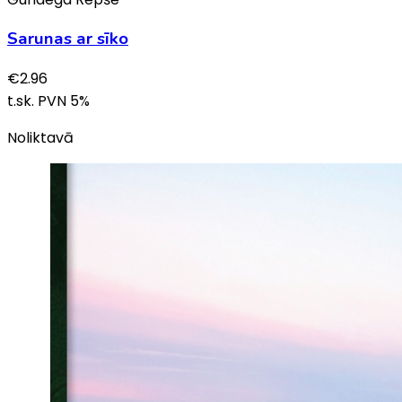
Sarunas ar sīko
€
2.96
t.sk. PVN
5
%
Noliktavā