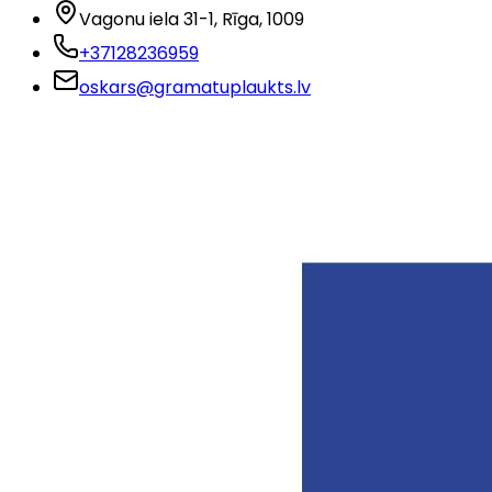
Vagonu iela 31-1
, Rīga
, 1009
+37128236959
oskars@gramatuplaukts.lv