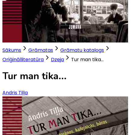
Sākums
Grāmatas
Grāmatu katalogs
Oriģinālliteratūra
Dzeja
Tur man tika...
Tur man tika...
Andris Tiļļa