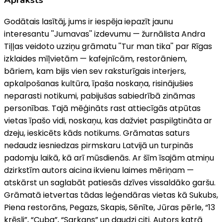
Godātais lasītāj, jums ir iespēja iepazīt jaunu
interesantu ''Jumavas'' izdevumu — žurnālista Andra
Tiļļas veidoto uzziņu grāmatu ''Tur man tika'' par Rīgas
izklaides mīļvietām — kafejnīcām, restorāniem,
bāriem, kam bijis vien sev raksturīgais interjers,
apkalpošanas kultūra, īpaša noskaņa, risinājušies
neparasti notikumi, pabijušas sabiedrībā zināmas
personības. Tajā mēģināts rast attiecīgās atpūtas
vietas īpašo vidi, noskaņu, kas dažviet paspilgtināta ar
dzeju, ieskicēts kāds notikums. Grāmatas saturs
nedaudz iesniedzas pirmskaru Latvijā un turpinās
padomju laikā, kā arī mūsdienās. Ar šīm īsajām atmiņu
dzirkstīm autors aicina ikvienu laimes mēriņam —
atskārst un saglabāt patiesās dzīves vissaldāko garšu.
Grāmatā ietvertas tādas leģendāras vietas kā Sukubs,
Piena restorāns, Pegazs, Skapis, Sēnīte, Jūras pērle, “13
krēsli”, “Cuba”, “Sarkans” un daudzi citi. Autors katrā